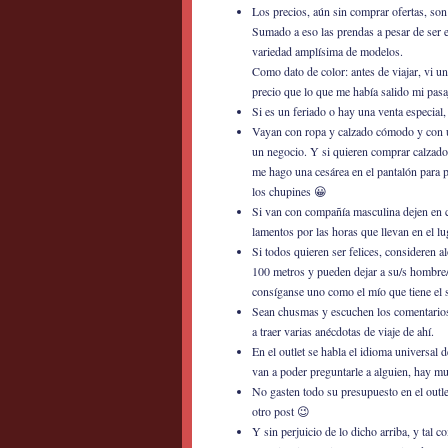
Los precios, aún sin comprar ofertas, son
Sumado a eso las prendas a pesar de ser 
variedad amplísima de modelos.
Como dato de color: antes de viajar, vi 
precio que lo que me había salido mi pas
Si es un feriado o hay una venta especial,
Vayan con ropa y calzado cómodo y con un
un negocio. Y si quieren comprar calzado
me hago una cesárea en el pantalón para 
los chupines 😀
Si van con compañía masculina dejen en clar
lamentos por las horas que llevan en el lu
Si todos quieren ser felices, consideren a
100 metros y pueden dejar a su/s hombre/
consíganse uno como el mío que tiene el
Sean chusmas y escuchen los comentarios 
a traer varias anécdotas de viaje de ahí.
En el outlet se habla el idioma universal 
van a poder preguntarle a alguien, hay mu
No gasten todo su presupuesto en el outle
otro post 😉
Y sin perjuicio de lo dicho arriba, y tal 