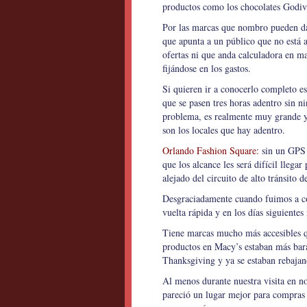
productos como los chocolates Godiva
Por las marcas que nombro pueden da
que apunta a un público que no está a
ofertas ni que anda calculadora en m
fijándose en los gastos.
Si quieren ir a conocerlo completo e
que se pasen tres horas adentro sin n
problema, es realmente muy grande y
son los locales que hay adentro.
Orlando Fashion Square:
sin un GPS 
que los alcance les será difícil llegar
alejado del circuito de alto tránsito de
Desgraciadamente cuando fuimos a con
vuelta rápida y en los días siguientes
Tiene marcas mucho más accesibles qu
productos en Macy’s estaban más bar
Thanksgiving y ya se estaban rebajan
Al menos durante nuestra visita en n
pareció un lugar mejor para compras 