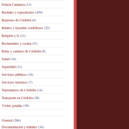
Policía Caminera
(13)
Recitales y espectáculos
(450)
Regiones de Córdoba
(6)
Relatos y leyendas cordobeses
(22)
Religión y fe
(21)
Restaurantes y cocina
(31)
Rutas y caminos de Córdoba
(8)
Salud
(34)
Seguridad
(11)
Servicios públicos
(16)
Servicios turísticos
(7)
Toponímicos de Córdoba
(14)
Transporte en Córdoba
(38)
Visitas guiadas
(30)
General
(266)
Documentación y trámites
(34)