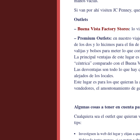
manos vacías.
Si van por ahí visiten JC Penney, que
Outlets
–
Buena Vista Factory Stores
:
lo vi
– Premium Outlets:
en nuestro viaj
de los dos y lo hicimos para el fin d
valijas y bolsos para meter lo que co
La principal ventajas de este lugar es
“céntrica” comparado con el Buena Vi
Las desventajas son todo lo que hay 
alejados de los locales.
Este lugar es para los que quieran l
vendedores, el amontonamiento de gen
Algunas cosas a tener en cuenta pa
Cualquiera sea el outlet que quieran 
tips:
Investiguen la web del lugar y elijan a qué
Habiendo tantas marcas, si se meten a ch