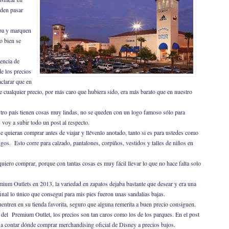
eden pasar
apa y marquen
o bien se
encia de
e los precios
clarar que en
ue cualquier precio, por más caro que hubiera sido, era más barato que en nuestro
ro país tienen cosas muy lindas, no se queden con un logo famoso sólo para
voy a subir todo un post al respecto.
ue quieran comprar antes de viajar y llévenlo anotado, tanto si es para ustedes como
gos. Esto corre para calzado, pantalones, corpiños, vestidos y talles de niños en
quiero comprar, porque con tantas cosas es muy fácil llevar lo que no hace falta solo
mium Outlets en 2013, la variedad en zapatos dejaba bastante que desear y era una
inal lo único que conseguí para mis pies fueron unas sandalias bajas.
entren en su tienda favorita, seguro que alguna remerita a buen precio consiguen.
 del Premium Outlet, los precios son tan caros como los de los parques. En el post
a contar dónde comprar merchandising oficial de Disney a precios bajos.