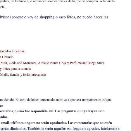
gentina, de lo único que se pueden arrepentirse es de lo que no compren. A la vuelta
eta.
isor (porque o voy de shopping o saco fotos, no puedo hacer las
ercados y tiendas
n Orlando
 Mall, Gods and Monsters, Athletic Planet USA y Perfumeland Mega Store
tiles para la escuela
alls, tiendas y ferias artesanales
er moderado. En caso de haber comentado antes va a aparecer normalmente; así que
re.
omentarios, quizás fue respondida ahí. Las preguntas que ya hayan sido
nadas.
 email, teléfonos o spam no serán aprobados. Los comentarios que no estén
o serán eliminados. También lo serán aquellos con lenguaje agresivo, intolerante o