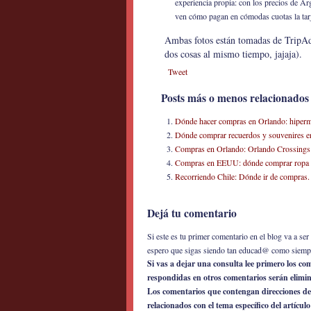
experiencia propia: con los precios de Ar
ven cómo pagan en cómodas cuotas la tarj
Ambas fotos están tomadas de TripAdv
dos cosas al mismo tiempo, jajaja).
Tweet
Posts más o menos relacionados
Dónde hacer compras en Orlando: hiperm
Dónde comprar recuerdos y souvenires e
Compras en Orlando: Orlando Crossings
Compras en EEUU: dónde comprar ropa y ú
Recorriendo Chile: Dónde ir de compras. M
Dejá tu comentario
Si este es tu primer comentario en el blog va a s
espero que sigas siendo tan educad@ como siemp
Si vas a dejar una consulta lee primero los c
respondidas en otros comentarios serán elimi
Los comentarios que contengan direcciones de
relacionados con el tema específico del artícul