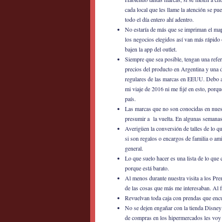
cada local que les llame la atención se pu
todo el día entero ahí adentro.
No estaría de más que se impriman el m
los negocios elegidos así van más rápido 
bajen la app del outlet.
Siempre que sea posible, tengan una refer
precios del producto en Argentina y una d
regulares de las marcas en EEUU. Debo a
mi viaje de 2016 ni me fijé en esto, porq
país.
Las marcas que no son conocidas en nuest
presumir a la vuelta. En algunas semanas 
Averigüen la conversión de talles de lo q
si son regalos o encargos de familia o ami
general.
Lo que suelo hacer es una lista de lo que 
porque está barato.
Al menos durante nuestra visita a los Pre
de las cosas que más me interesaban. Al f
Revuelvan toda caja con prendas que encu
No se dejen engañar con la tienda Disney
de compras en los hipermercados les voy 