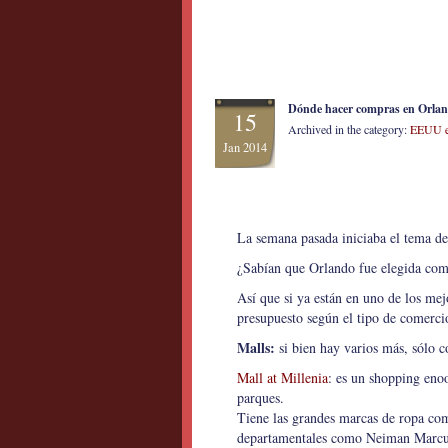
Dónde hacer compras en Orland
15
Archived in the category:
EEUU e
Jan 2014
La semana pasada iniciaba el tema de
¿Sabían que Orlando fue elegida com
Así que si ya están en uno de los me
presupuesto según el tipo de comerc
Malls:
si bien hay varios más, sólo c
Mall at Millenia
: es un shopping eno
parques.
Tiene las grandes marcas de ropa com
departamentales como Neiman
Marcu