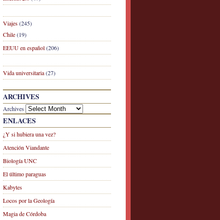
Viajes
(245)
Chile
(19)
EEUU en español
(206)
Vida universitaria
(27)
ARCHIVES
Archives
ENLACES
¿Y si hubiera una vez?
Atención Viandante
Biología UNC
El último paraguas
Kabytes
Locos por la Geología
Magia de Córdoba