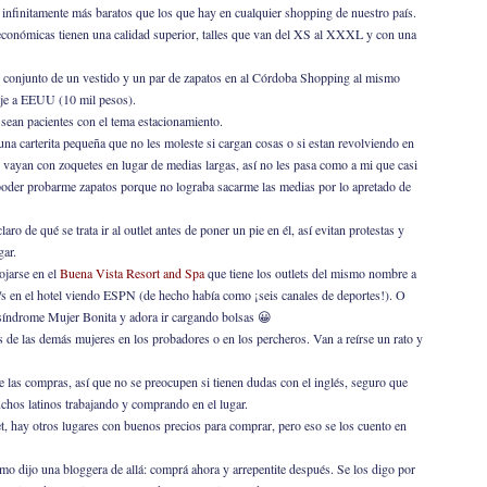
 infinitamente más baratos que los que hay en cualquier shopping de nuestro país.
económicas tienen una calidad superior, talles que van del XS al XXXL y con una
un conjunto de un vestido y un par de zapatos en al Córdoba Shopping al mismo
aje a EEUU (10 mil pesos).
 sean pacientes con el tema estacionamiento.
a carterita pequeña que no les moleste si cargan cosas o si estan revolviendo en
 vayan con zoquetes en lugar de medias largas, así no les pasa como a mi que casi
poder probarme zapatos porque no lograba sacarme las medias por lo apretado de
o de qué se trata ir al outlet antes de poner un pie en él, así evitan protestas y
gar.
lojarse en el
Buena Vista Resort and Spa
que tiene los outlets del mismo nombre a
s en el hotel viendo ESPN (de hecho había como ¡seis canales de deportes!). O
 síndrome Mujer Bonita y adora ir cargando bolsas 😀
de las demás mujeres en los probadores o en los percheros. Van a reírse un rato y
de las compras, así que no se preocupen si tienen dudas con el inglés, seguro que
chos latinos trabajando y comprando en el lugar.
t, hay otros lugares con buenos precios para comprar, pero eso se los cuento en
como dijo una bloggera de allá: comprá ahora y arrepentite después. Se los digo por