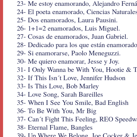
23- Me estoy enamorando, Alejandro Ferná
24- El poeta enamorado, Ciencias Naturales
25- Dos enamorados, Laura Pausini.
26- 1+1=2 enamorados, Luis Miguel.
27- Cosas de enamorados, Juan Gabriel.
28- Dedicado para los que están enamorad
29- Si enamorarse, Paolo Meneguzzi.
30- Me quiero enamorar, Jesse y Joy.
31- I Only Wanna be With You, Hootie & 
32- If This Isn´t Love, Jennifer Hudson
33- Is This Love, Bob Marley
34- Love Song, Sarah Bareilles
35- When I See You Smile, Bad English
36- To Be With You, Mr Big
37- Can´t Fight This Feeling, REO Speed
38- Eternal Flame, Bangles
39- Up Where We Belong, Joe Cocker & Je