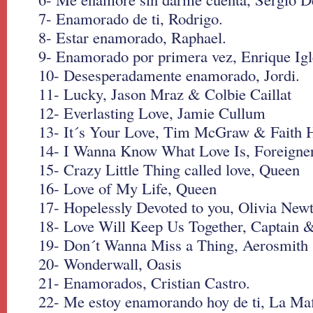
7- Enamorado de ti, Rodrigo.
8- Estar enamorado, Raphael.
9- Enamorado por primera vez, Enrique Igl
10- Desesperadamente enamorado, Jordi.
11- Lucky, Jason Mraz & Colbie Caillat
12- Everlasting Love, Jamie Cullum
13- It´s Your Love, Tim McGraw & Faith H
14- I Wanna Know What Love Is, Foreigne
15- Crazy Little Thing called love, Queen
16- Love of My Life, Queen
17- Hopelessly Devoted to you, Olivia New
18- Love Will Keep Us Together, Captain &
19- Don´t Wanna Miss a Thing, Aerosmith
20- Wonderwall, Oasis
21- Enamorados, Cristian Castro.
22- Me estoy enamorando hoy de ti, La Ma