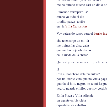
me ha durado mucho casi un día o do
Fumando zarzaparrilla*
estaba yo todo el dia
tiradito panza arriba
en la
Villa Carlos Paz
Voy pateando sapos para el
barrio ing
che te encargo de mi tía
me traigas las alpargatas
que me las deje olvidadas
en la rueda de la chata*
Que estoy medio mosca… ¡dicho en 
II
Con el bolichero dele pichulear*
por un litro’e vino que no vua’a paga
guarda el hilo, negro, no te mi largu
negro, guarda el hilo, que soy cordob
En la Plaza’e Villa Allende
un agente en bicicleta
espantaba los caballos