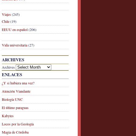
Viajes
(245)
Chile
(19)
EEUU en español
(206)
Vida universitaria
(27)
ARCHIVES
Archives
ENLACES
¿Y si hubiera una vez?
Atención Viandante
Biología UNC
El último paraguas
Kabytes
Locos por la Geología
Magia de Córdoba