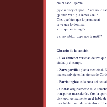
era el cabo Tijereta.
¿que si estoy chupao…? vos no lo sab
¿p’ande vai? p’a James Crai’*.
Che, que bien que lo pronunciai
se ve que lo dominai
se ve que sabis inglés…
y si no sabí… ¿¡pa que te metí!?
Glosario de la canción
– Uva chinche:
variedad de uva que 
ciudad y el campo.
– Zarzaparrilla:
planta medicinal. N
manera salvaje en las sierras de Córd
– Barrio inglés:
es la zona del actua
– Chata:
originalmente se le llamaba 
transportar mercaderías. Con la apari
pick ups. Actualmente en el habla de 
para hablar tanto de vehículos utilit