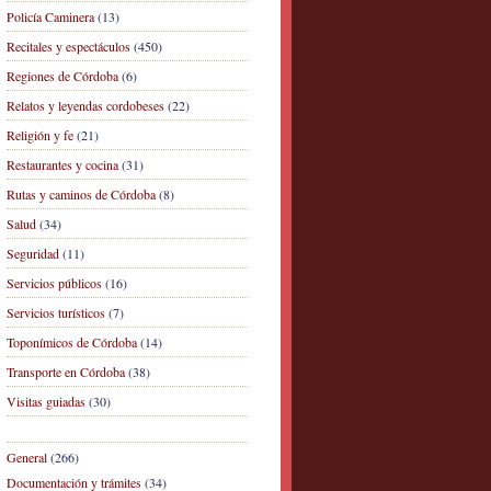
Policía Caminera
(13)
Recitales y espectáculos
(450)
Regiones de Córdoba
(6)
Relatos y leyendas cordobeses
(22)
Religión y fe
(21)
Restaurantes y cocina
(31)
Rutas y caminos de Córdoba
(8)
Salud
(34)
Seguridad
(11)
Servicios públicos
(16)
Servicios turísticos
(7)
Toponímicos de Córdoba
(14)
Transporte en Córdoba
(38)
Visitas guiadas
(30)
General
(266)
Documentación y trámites
(34)