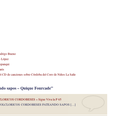
odrigo Bueno
o López
upanqui
aris
el CD de canciones sobre Córdoba del Coro de Niños La Salle
ndo sapos – Quique Fourcade”
ORICOS CORDOBESES « Sigue Viva la P 65
 FOLCLORICOS CORDOBESES PATEANDO SAPOS […]