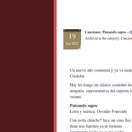
Canciones: Pateando sapos – 
19
Archived in the category:
Cancion
Jan 2012
Un nuevo año comienza y ya va siend
Córdoba.
Hoy les traigo un clásico cordobés d
simpatía, representativa del espíritu 
verano.
Pateando sapos
Letra y música: Osvaldo Fourcade
Con uvita chinche* hice un vino flor
llene tres barriles ya se terminó
fue tirando lindo ya se me acabó