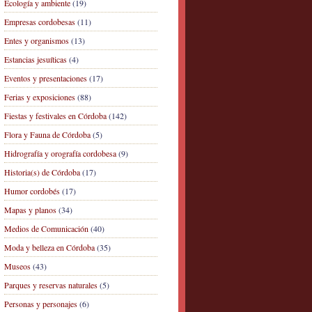
Ecología y ambiente
(19)
Empresas cordobesas
(11)
Entes y organismos
(13)
Estancias jesuíticas
(4)
Eventos y presentaciones
(17)
Ferias y exposiciones
(88)
Fiestas y festivales en Córdoba
(142)
Flora y Fauna de Córdoba
(5)
Hidrografía y orografía cordobesa
(9)
Historia(s) de Córdoba
(17)
Humor cordobés
(17)
Mapas y planos
(34)
Medios de Comunicación
(40)
Moda y belleza en Córdoba
(35)
Museos
(43)
Parques y reservas naturales
(5)
Personas y personajes
(6)