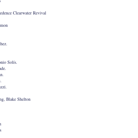
s
edence Clearwater Revival
Simon
hez.
nio Solís.
ade.
n.
.
zzi.
ng, Blake Shelton
n
s