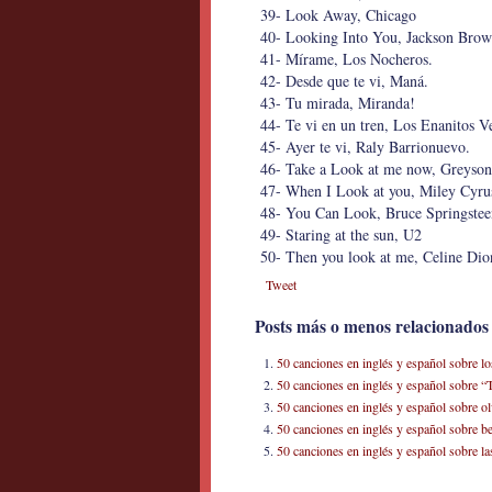
39- Look Away, Chicago
40- Looking Into You, Jackson Bro
41- Mírame, Los Nocheros.
42- Desde que te vi, Maná.
43- Tu mirada, Miranda!
44- Te vi en un tren, Los Enanitos V
45- Ayer te vi, Raly Barrionuevo.
46- Take a Look at me now, Greyso
47- When I Look at you, Miley Cyru
48- You Can Look, Bruce Springstee
49- Staring at the sun, U2
50- Then you look at me, Celine Dio
Tweet
Posts más o menos relacionados
50 canciones en inglés y español sobre lo
50 canciones en inglés y español sobre “
50 canciones en inglés y español sobre ol
50 canciones en inglés y español sobre b
50 canciones en inglés y español sobre las