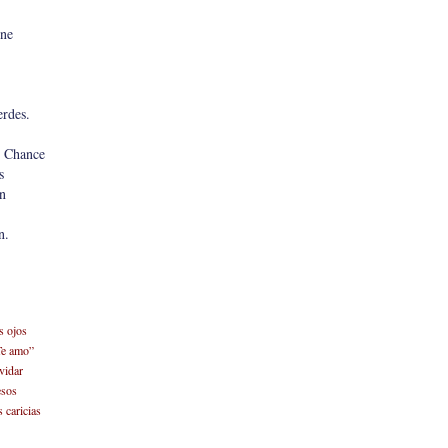
wne
erdes.
n Chance
s
n
n.
s ojos
Te amo”
vidar
esos
 caricias