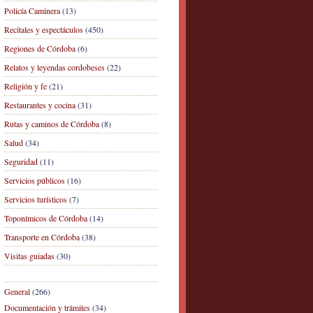
Policía Caminera
(13)
Recitales y espectáculos
(450)
Regiones de Córdoba
(6)
Relatos y leyendas cordobeses
(22)
Religión y fe
(21)
Restaurantes y cocina
(31)
Rutas y caminos de Córdoba
(8)
Salud
(34)
Seguridad
(11)
Servicios públicos
(16)
Servicios turísticos
(7)
Toponímicos de Córdoba
(14)
Transporte en Córdoba
(38)
Visitas guiadas
(30)
General
(266)
Documentación y trámites
(34)