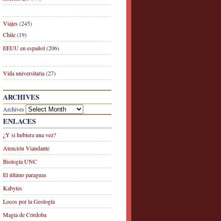
Viajes
(245)
Chile
(19)
EEUU en español
(206)
Vida universitaria
(27)
ARCHIVES
Archives
ENLACES
¿Y si hubiera una vez?
Atención Viandante
Biología UNC
El último paraguas
Kabytes
Locos por la Geología
Magia de Córdoba