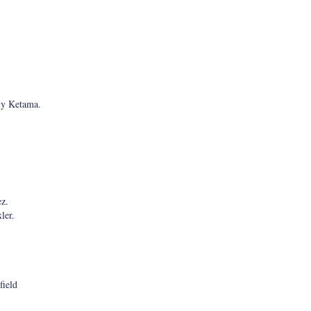
o y Ketama.
ez.
ler.
field