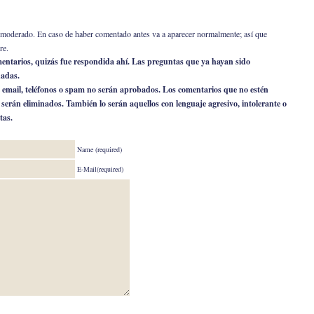
er moderado. En caso de haber comentado antes va a aparecer normalmente; así que
re.
omentarios, quizás fue respondida ahí. Las preguntas que ya hayan sido
nadas.
 email, teléfonos o spam no serán aprobados. Los comentarios que no estén
o serán eliminados. También lo serán aquellos con lenguaje agresivo, intolerante o
tas.
Name (required)
E-Mail(required)