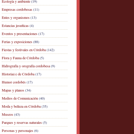
Ecología y ambiente
(19)
Empresas cordobesas
(11)
Entes y organismos
(13)
Estancias jesuíticas
(4)
Eventos y presentaciones
(17)
Ferias y exposiciones
(88)
Fiestas y festivales en Córdoba
(142)
Flora y Fauna de Córdoba
(5)
Hidrografía y orografía cordobesa
(9)
Historia(s) de Córdoba
(17)
Humor cordobés
(17)
Mapas y planos
(34)
Medios de Comunicación
(40)
Moda y belleza en Córdoba
(35)
Museos
(43)
Parques y reservas naturales
(5)
Personas y personajes
(6)