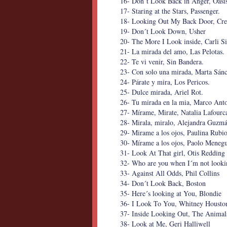
16- Don´t Look Back in Anger, Oasi
17- Staring at the Stars, Passenger.
18- Looking Out My Back Door, Cre
19- Don´t Look Down, Usher
20- The More I Look inside, Carli 
21- La mirada del amo, Las Pelotas.
22- Te vi venir, Sin Bandera.
23- Con solo una mirada, Marta Sánc
24- Párate y mira, Los Pericos.
25- Dulce mirada, Ariel Rot.
26- Tu mirada en la mia, Marco Anto
27- Mírame, Mirate, Natalia Lafourc
28- Mirala, miralo, Alejandra Guzmá
29- Mirame a los ojos, Paulina Rubio
30- Mírame a los ojos, Paolo Menegu
31- Look At That girl, Otis Redding
32- Who are you when I´m not looki
33- Against All Odds, Phil Collins
34- Don´t Look Back, Boston
35- Here´s looking at You, Blondie
36- I Look To You, Whitney Housto
37- Inside Looking Out, The Animal
38- Look at Me, Geri Halliwell