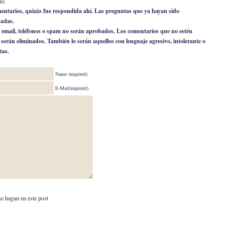
re.
omentarios, quizás fue respondida ahí. Las preguntas que ya hayan sido
nadas.
 email, teléfonos o spam no serán aprobados. Los comentarios que no estén
o serán eliminados. También lo serán aquellos con lenguaje agresivo, intolerante o
tas.
Name (required)
E-Mail(required)
se hagan en este post