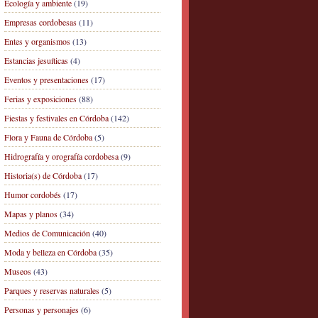
Ecología y ambiente
(19)
Empresas cordobesas
(11)
Entes y organismos
(13)
Estancias jesuíticas
(4)
Eventos y presentaciones
(17)
Ferias y exposiciones
(88)
Fiestas y festivales en Córdoba
(142)
Flora y Fauna de Córdoba
(5)
Hidrografía y orografía cordobesa
(9)
Historia(s) de Córdoba
(17)
Humor cordobés
(17)
Mapas y planos
(34)
Medios de Comunicación
(40)
Moda y belleza en Córdoba
(35)
Museos
(43)
Parques y reservas naturales
(5)
Personas y personajes
(6)