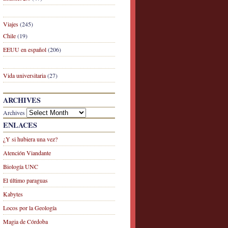
Viajes
(245)
Chile
(19)
EEUU en español
(206)
Vida universitaria
(27)
ARCHIVES
Archives
ENLACES
¿Y si hubiera una vez?
Atención Viandante
Biología UNC
El último paraguas
Kabytes
Locos por la Geología
Magia de Córdoba