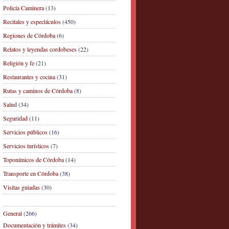
Policía Caminera
(13)
Recitales y espectáculos
(450)
Regiones de Córdoba
(6)
Relatos y leyendas cordobeses
(22)
Religión y fe
(21)
Restaurantes y cocina
(31)
Rutas y caminos de Córdoba
(8)
Salud
(34)
Seguridad
(11)
Servicios públicos
(16)
Servicios turísticos
(7)
Toponímicos de Córdoba
(14)
Transporte en Córdoba
(38)
Visitas guiadas
(30)
General
(266)
Documentación y trámites
(34)