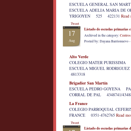
ESCUELA GENERAL SAN MAR
ESCUELA ADELIA MARIA DE O
YRIGOYEN 525 422131
Read 
Tweet
Listado de escuelas primarias
17
Archived in the category:
Centros
Aug
Posted by: Dayana Barrionuevo 
Alto Verde
COLEGIO MATER PURISSIMA
ESCUELA MIGUEL RODRIGUE
4813318
Brigadier San Martín
ESCUELA PEDRO GOYENA PAS
CORRAL DE PAL 4348741/4348
La France
COLEGIO PARROQUIAL CEFE
FRANCE 0351-4762765
Read mo
Tweet
Listado de escuelas primarias 