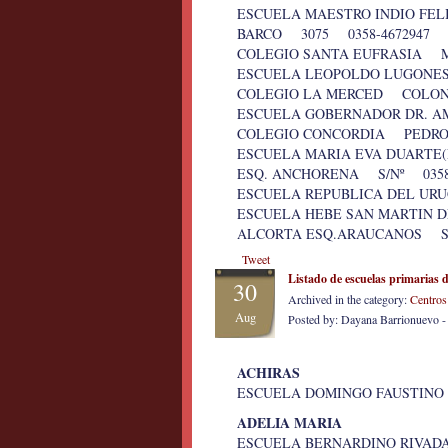
ESCUELA MAESTRO INDIO FEL
BARCO 3075 0358-4672947
COLEGIO SANTA EUFRASIA M
ESCUELA LEOPOLDO LUGONES
COLEGIO LA MERCED COLON
ESCUELA GOBERNADOR DR. A
COLEGIO CONCORDIA PEDRO 
ESCUELA MARIA EVA DUARTE(
ESQ. ANCHORENA S/Nº 0358-
ESCUELA REPUBLICA DEL UR
ESCUELA HEBE SAN MARTIN D
ALCORTA ESQ.ARAUCANOS S/
Tweet
Listado de escuelas primarias
30
Archived in the category:
Centros
Aug
Posted by: Dayana Barrionuevo 
ACHIRAS
ESCUELA DOMINGO FAUSTINO
ADELIA MARIA
ESCUELA BERNARDINO RIVAD