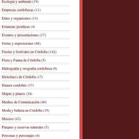
Ecología y ambiente
(19)
Empresas cordobesas
(11)
Entes y organismos
(13)
Estancias jesuíticas
(4)
Eventos y presentaciones
(17)
Ferias y exposiciones
(88)
Fiestas y festivales en Córdoba
(142)
Flora y Fauna de Córdoba
(5)
Hidrografía y orografía cordobesa
(9)
Historia(s) de Córdoba
(17)
Humor cordobés
(17)
Mapas y planos
(34)
Medios de Comunicación
(40)
Moda y belleza en Córdoba
(35)
Museos
(43)
Parques y reservas naturales
(5)
Personas y personajes
(6)