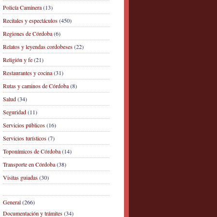
Policía Caminera
(13)
Recitales y espectáculos
(450)
Regiones de Córdoba
(6)
Relatos y leyendas cordobeses
(22)
Religión y fe
(21)
Restaurantes y cocina
(31)
Rutas y caminos de Córdoba
(8)
Salud
(34)
Seguridad
(11)
Servicios públicos
(16)
Servicios turísticos
(7)
Toponímicos de Córdoba
(14)
Transporte en Córdoba
(38)
Visitas guiadas
(30)
General
(266)
Documentación y trámites
(34)