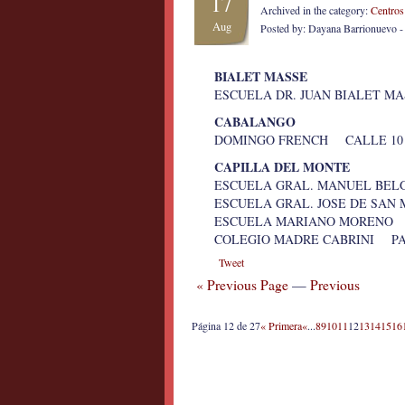
17
Archived in the category:
Centros
Aug
Posted by: Dayana Barrionuevo 
BIALET MASSE
ESCUELA DR. JUAN BIALET 
CABALANGO
DOMINGO FRENCH CALLE 10
CAPILLA DEL MONTE
ESCUELA GRAL. MANUEL BEL
ESCUELA GRAL. JOSE DE SA
ESCUELA MARIANO MORENO 
COLEGIO MADRE CABRINI PA
Tweet
« Previous Page
—
Previous
Página 12 de 27
« Primera
«
...
8
9
10
11
12
13
14
15
16