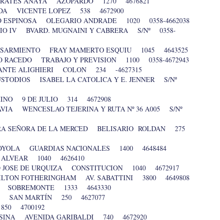
OCRATES ANAYA AZOPARDO 1270 4676821
EDA VICENTE LOPEZ 538 4672900
O ESPINOSA OLEGARIO ANDRADE 1020 0358-4662038
RIO IV BVARD. MUGNAINI Y CABRERA S/Nº 0358-
O SARMIENTO FRAY MAMERTO ESQUIU 1045 4643525
O RACEDO TRABAJO Y PREVISION 1100 0358-4672943
DANTE ALIGHIERI COLON 234 -4627315
USTODIOS ISABEL LA CATOLICA Y E. JENNER S/Nº
INO 9 DE JULIO 314 4672908
AVIA WENCESLAO TEJERINA Y RUTA Nº 36 A005 S/Nº
TRA SEÑORA DE LA MERCED BELISARIO ROLDAN 275
 LOYOLA GUARDIAS NACIONALES 1400 4648484
 ALVEAR 1040 4626410
TO JOSE DE URQUIZA CONSTITUCION 1040 4672917
MILTON FOTHERINGHAM AV. SABATTINI 3800 4649808
O SOBREMONTE 1333 4643330
A SAN MARTÍN 250 4627077
850 4700192
LSINA AVENIDA GARIBALDI 740 4672920