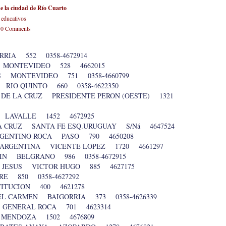
de la ciudad de Río Cuarto
 educativos
-
0 Comments
RRIA 552 0358-4672914
 MONTEVIDEO 528 4662015
AS MONTEVIDEO 751 0358-4660799
RIO QUINTO 660 0358-4622350
N DE LA CRUZ PRESIDENTE PERON (OESTE) 1321
 LAVALLE 1452 4672925
TA CRUZ SANTA FE ESQ.URUGUAY S/Ná 4647524
 ARGENTINO ROCA PASO 790 4650208
 ARGENTINA VICENTE LOPEZ 1720 4661297
TIN BELGRANO 986 0358-4672915
O JESUS VICTOR HUGO 885 4627175
E 850 0358-4627292
TITUCION 400 4621278
EL CARMEN BAIGORRIA 373 0358-4626339
. GENERAL ROCA 701 4623314
 MENDOZA 1502 4676809