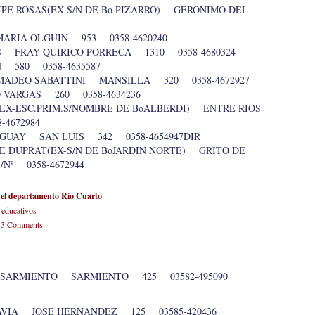
IPE ROSAS(EX-S/N DE Bo PIZARRO) GERONIMO DEL
ARIA OLGUIN 953 0358-4620240
 FRAY QUIRICO PORRECA 1310 0358-4680324
 580 0358-4635587
MADEO SABATTINI MANSILLA 320 0358-4672927
VARGAS 260 0358-4634236
EX-ESC.PRIM.S/NOMBRE DE BoALBERDI) ENTRE RIOS
4672984
UGUAY SAN LUIS 342 0358-4654947DIR
E DUPRAT(EX-S/N DE BoJARDIN NORTE) GRITO DE
Nº 0358-4672944
 del departamento Río Cuarto
 educativos
-
3 Comments
 SARMIENTO SARMIENTO 425 03582-495090
AVIA JOSE HERNANDEZ 125 03585-420436