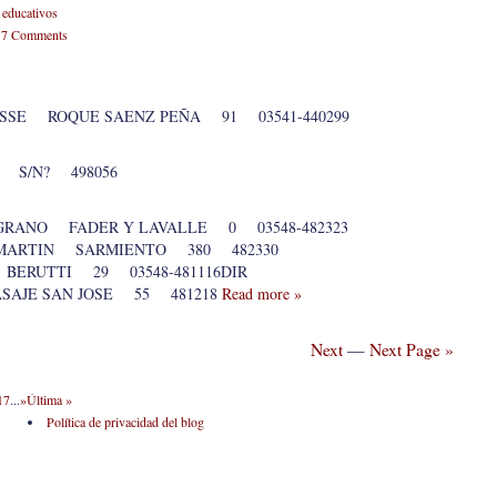
 educativos
-
7 Comments
MASSE ROQUE SAENZ PEÑA 91 03541-440299
 S/N? 498056
GRANO FADER Y LAVALLE 0 03548-482323
N MARTIN SARMIENTO 380 482330
BERUTTI 29 03548-481116DIR
SAJE SAN JOSE 55 481218
Read more »
Next
—
Next Page »
17
...
»
Última »
Política de privacidad del blog