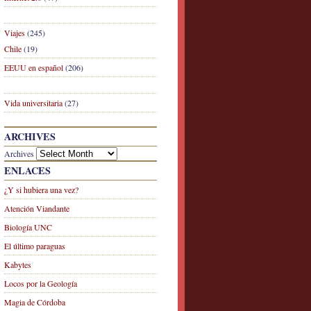
Viajes
(245)
Chile
(19)
EEUU en español
(206)
Vida universitaria
(27)
ARCHIVES
Archives
ENLACES
¿Y si hubiera una vez?
Atención Viandante
Biología UNC
El último paraguas
Kabytes
Locos por la Geología
Magia de Córdoba