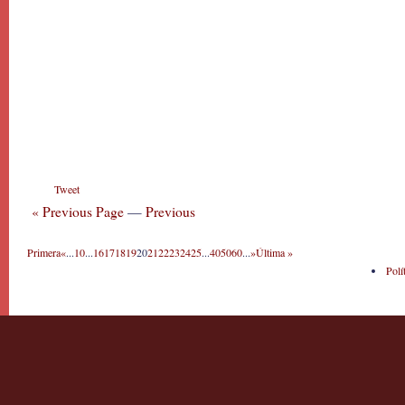
Tweet
« Previous Page
—
Previous
Primera
«
...
10
...
16
17
18
19
20
21
22
23
24
25
...
40
50
60
...
»
Última »
Polí