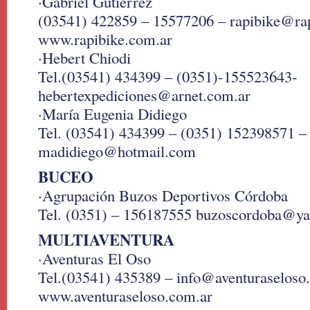
·Gabriel Gutierrez
(03541) 422859 – 15577206 – rapibike@ra
www.rapibike.com.ar
·Hebert Chiodi
Tel.(03541) 434399 – (0351)-155523643-
hebertexpediciones@arnet.com.ar
·María Eugenia Didiego
Tel. (03541) 434399 – (0351) 152398571 –
madidiego@hotmail.com
BUCEO
·Agrupación Buzos Deportivos Córdoba
Tel. (0351) – 156187555 buzoscordoba@y
MULTIAVENTURA
·Aventuras El Oso
Tel.(03541) 435389 – info@aventuraseloso
www.aventuraseloso.com.ar