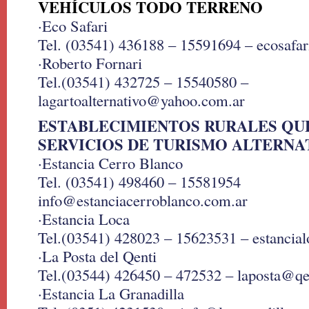
VEHÍCULOS TODO TERRENO
·Eco Safari
Tel. (03541) 436188 – 15591694 – ecosafa
·Roberto Fornari
Tel.(03541) 432725 – 15540580 –
lagartoalternativo@yahoo.com.ar
ESTABLECIMIENTOS RURALES QU
SERVICIOS DE TURISMO ALTERNA
·Estancia Cerro Blanco
Tel. (03541) 498460 – 15581954
info@estanciacerroblanco.com.ar
·Estancia Loca
Tel.(03541) 428023 – 15623531 – estanci
·La Posta del Qenti
Tel.(03544) 426450 – 472532 – laposta@qe
·Estancia La Granadilla