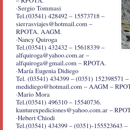
– RPOTA.
·Sergio Tommasi
Tel.(03541) 428492 – 15573718 –
sierrasviajes@hotmail.com –
RPOTA. AAGM.
·Nancy Quiroga
Tel.(03541) 432432 – 15618339 –
alfquiroga@yahoo.com.ar –
alfquiroga@gmail.com – RPOTA.
·María Eugenia Didiego
Tel. (03541) 434399 – (0351) 152398571 –
medidiego@hotmail.com – AAGM – RPO
·Mario Mora
Tel.(03541) 496310 – 15540736.
kunturexpediciones@yahoo.com.ar – RPO
·Hebert Chiodi
Tel.(03541) 434399 – (0351)-155523643 –