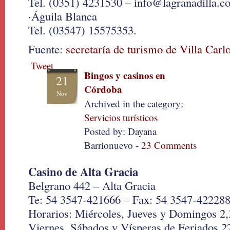
Tel. (0351) 4231530 – info@lagranadilla.c
·Águila Blanca
Tel. (03547) 15575353.
Fuente:
secretaría de turismo de Villa Carl
Tweet
Bingos y casinos en
21
Córdoba
Nov
Archived in the category:
Servicios turísticos
Posted by: Dayana
Barrionuevo -
23 Comments
Casino de Alta Gracia
Belgrano 442 – Alta Gracia
Te: 54 3547-421666 – Fax: 54 3547-42228
Horarios: Miércoles, Jueves y Domingos 2,
Viernes, Sábados y Vísperas de Feriados 2