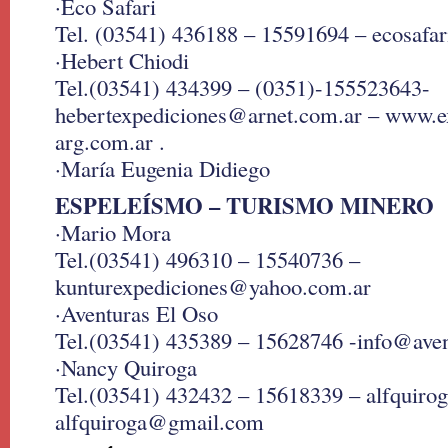
·Eco Safari
Tel. (03541) 436188 – 15591694 – ecosafa
·Hebert Chiodi
Tel.(03541) 434399 – (0351)-155523643-
hebertexpediciones@arnet.com.ar – www.e
arg.com.ar .
·María Eugenia Didiego
ESPELEÍSMO – TURISMO MINERO
·Mario Mora
Tel.(03541) 496310 – 15540736 –
kunturexpediciones@yahoo.com.ar
·Aventuras El Oso
Tel.(03541) 435389 – 15628746 -info@aven
·Nancy Quiroga
Tel.(03541) 432432 – 15618339 – alfquir
alfquiroga@gmail.com