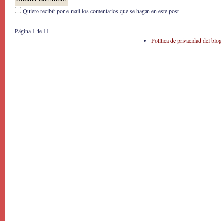
Quiero recibír por e-mail los comentarios que se hagan en este post
Página 1 de 1
1
Política de privacidad del blo