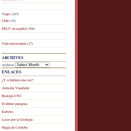
Viajes
(245)
Chile
(19)
EEUU en español
(206)
Vida universitaria
(27)
ARCHIVES
Archives
ENLACES
¿Y si hubiera una vez?
Atención Viandante
Biología UNC
El último paraguas
Kabytes
Locos por la Geología
Magia de Córdoba