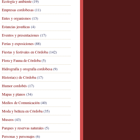
Ecología y ambiente
(19)
Empresas cordobesas
(11)
Entes y organismos
(13)
Estancias jesuíticas
(4)
Eventos y presentaciones
(17)
Ferias y exposiciones
(88)
Fiestas y festivales en Córdoba
(142)
Flora y Fauna de Córdoba
(5)
Hidrografía y orografía cordobesa
(9)
Historia(s) de Córdoba
(17)
Humor cordobés
(17)
Mapas y planos
(34)
Medios de Comunicación
(40)
Moda y belleza en Córdoba
(35)
Museos
(43)
Parques y reservas naturales
(5)
Personas y personajes
(6)