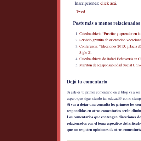
Inscripciones:
click acá
.
Tweet
Posts más o menos relacionados
Cátedra abierta “Enseñar y aprender en la
Servicio gratuito de orientación vocacion
Conferencia: “Elecciones 2013: ¿Hacia dó
Siglo 21
Cátedra abierta de Rafael Echeverría en 
Maratón de Responsabilidad Social Univer
Dejá tu comentario
Si este es tu primer comentario en el blog va a s
espero que sigas siendo tan educad@ como siemp
Si vas a dejar una consulta lee primero los c
respondidas en otros comentarios serán elimi
Los comentarios que contengan direcciones de
relacionados con el tema específico del artícul
que no respeten opiniones de otros comentaris