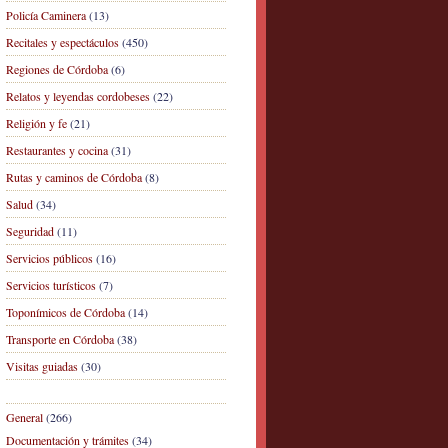
Policía Caminera
(13)
Recitales y espectáculos
(450)
Regiones de Córdoba
(6)
Relatos y leyendas cordobeses
(22)
Religión y fe
(21)
Restaurantes y cocina
(31)
Rutas y caminos de Córdoba
(8)
Salud
(34)
Seguridad
(11)
Servicios públicos
(16)
Servicios turísticos
(7)
Toponímicos de Córdoba
(14)
Transporte en Córdoba
(38)
Visitas guiadas
(30)
General
(266)
Documentación y trámites
(34)