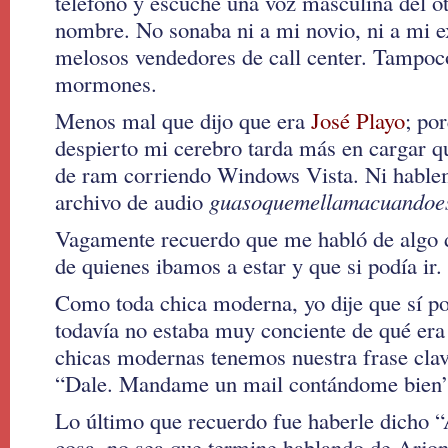
teléfono y escuché una voz masculina del o
nombre. No sonaba ni a mi novio, ni a mi ex
melosos vendedores de call center. Tampoco
mormones.
Menos mal que dijo que era
José Playo
; po
despierto mi cerebro tarda más en cargar 
de ram corriendo Windows Vista. Ni hablem
archivo de audio
guasoquemellamacuandoe
Vagamente recuerdo que me habló de algo 
de quienes ibamos a estar y que si podía ir.
Como toda chica moderna, yo dije que sí po
todavía no estaba muy conciente de qué era l
chicas modernas tenemos nuestra frase clave
“Dale. Mandame un mail contándome bien”
Lo último que recuerdo fue haberle dicho 
cosa, no sea que termine hablando de Arjo