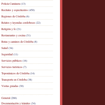
Policía Caminera
(13)
Recitales y espectáculos
(450)
Regiones de Córdoba
(6)
Relatos y leyendas cordobeses
(22)
Religión y fe
(21)
Restaurantes y cocina
(31)
Rutas y caminos de Córdoba
(8)
Salud
(34)
Seguridad
(11)
Servicios públicos
(16)
Servicios turísticos
(7)
Toponímicos de Córdoba
(14)
Transporte en Córdoba
(38)
Visitas guiadas
(30)
General
(266)
Documentación y trámites
(34)