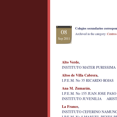
Colegios secundarios corresp
08
Archived in the category:
Centros
Sep 2011
Alto Verde
,
INSTITUTO MATER PURISSIMA
Altos de Villa Cabrera
,
I.P.E.M. No 35 RICARDO ROJAS
Ana M. Zumarán,
I.P.E.M. No 155 JUAN JOSE P
INSTITUTO JUVENILIA ARIST
La France
,
INSTITUTO CEFERINO NAMUN
I.P.E.M. No 8 MANUEL REYE