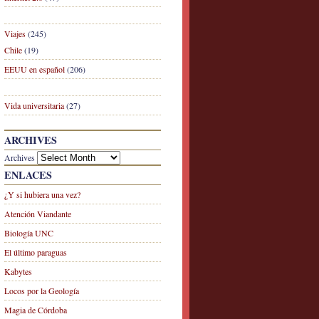
Viajes
(245)
Chile
(19)
EEUU en español
(206)
Vida universitaria
(27)
ARCHIVES
Archives
ENLACES
¿Y si hubiera una vez?
Atención Viandante
Biología UNC
El último paraguas
Kabytes
Locos por la Geología
Magia de Córdoba