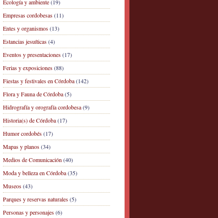
Ecología y ambiente
(19)
Empresas cordobesas
(11)
Entes y organismos
(13)
Estancias jesuíticas
(4)
Eventos y presentaciones
(17)
Ferias y exposiciones
(88)
Fiestas y festivales en Córdoba
(142)
Flora y Fauna de Córdoba
(5)
Hidrografía y orografía cordobesa
(9)
Historia(s) de Córdoba
(17)
Humor cordobés
(17)
Mapas y planos
(34)
Medios de Comunicación
(40)
Moda y belleza en Córdoba
(35)
Museos
(43)
Parques y reservas naturales
(5)
Personas y personajes
(6)