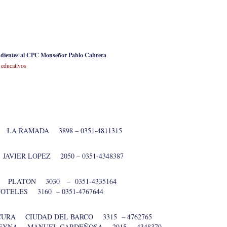
ondientes al CPC Monseñor Pablo Cabrera
 educativos
 LA RAMADA 3898 – 0351-4811315
 JAVIER LOPEZ 2050 – 0351-4348387
ASO PLATON 3030 – 0351-4335164
OTELES 3160 – 0351-4767644
CURA CIUDAD DEL BARCO 3315 – 4762765
S REYNA MANUEL CARDEÑOSA 2915 – 4348379