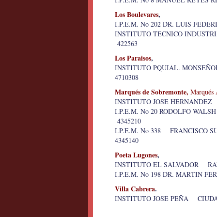
Los Boulevares
,
I.P.E.M. No 202 DR. LUIS FED
INSTITUTO TECNICO INDUST
422563
Los Paraisos
,
INSTITUTO PQUIAL. MONSEÑOR 
4710308
Marqués de Sobremonte,
Marqués 
INSTITUTO JOSE HERNANDEZ 
I.P.E.M. No 20 RODOLFO W
4345210
I.P.E.M. No 338 FRANCISC
4345140
Poeta Lugones
,
INSTITUTO EL SALVADOR RAU
I.P.E.M. No 198 DR. MARTIN 
Villa Cabrera
.
INSTITUTO JOSE PEÑA CIUDA