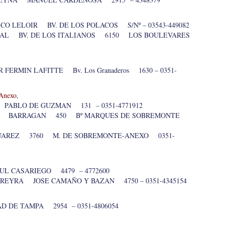
ERICO LELOIR BV. DE LOS POLACOS S/Nº – 03543-449082
RIAL BV. DE LOS ITALIANOS 6150 LOS BOULEVARES
FERMIN LAFITTE Bv. Los Granaderos 1630 – 0351-
Anexo
,
PABLO DE GUZMAN 131 – 0351-4771912
ALSH BARRAGAN 450 Bº MARQUES DE SOBREMONTE
O SUAREZ 3760 M. DE SOBREMONTE-ANEXO 0351-
L CASARIEGO 4479 – 4772600
FERREYRA JOSE CAMAÑO Y BAZAN 4750 – 0351-4345154
D DE TAMPA 2954 – 0351-4806054