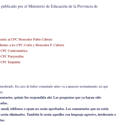
publicado por el Ministerio de Educación de la Provincia de
dientes al CPC Monseñor Pablo Cabrera
ondientes a los CPC Colón y Monseñor P. Cabrera
al CPC Centroamérica
al CPC Pueyrredón
al CPC Empalme
er moderado. En caso de haber comentado antes va a aparecer normalmente; así que
re.
omentarios, quizás fue respondida ahí. Las preguntas que ya hayan sido
nadas.
 email, teléfonos o spam no serán aprobados. Los comentarios que no estén
o serán eliminados. También lo serán aquellos con lenguaje agresivo, intolerante o
tas.