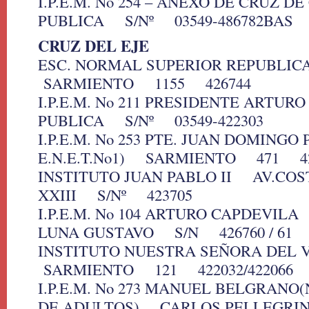
I.P.E.M. No 254 – ANEXO DE CRUZ 
PUBLICA S/Nº 03549-486782BAS
CRUZ DEL EJE
ESC. NORMAL SUPERIOR REPUBLIC
SARMIENTO 1155 426744
I.P.E.M. No 211 PRESIDENTE ARTU
PUBLICA S/Nº 03549-422303
I.P.E.M. No 253 PTE. JUAN DOMINGO
E.N.E.T.No1) SARMIENTO 471 42
INSTITUTO JUAN PABLO II AV.COS
XXIII S/Nº 423705
I.P.E.M. No 104 ARTURO CAPDEVIL
LUNA GUSTAVO S/N 426760 / 61
INSTITUTO NUESTRA SEÑORA DEL
SARMIENTO 121 422032/422066
I.P.E.M. No 273 MANUEL BELGRANO
DE ADULTOS) CARLOS PELLEGRI