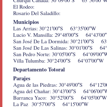
Churqui Cañada: 30°09′00″S 63°56′00″
El Rodeo:
Rosario Del Saladillo:
Municipios
Las Arrias: 30°21′00″S 63°35′00″W
Lucio V. Mansilla: 29°48′00″S 64°43′00
San José De La Dormida: 30°21′00″S 63
San José De Las Salinas: 30°01′00″S 64
San Pedro Norte: 30°05′00″S 64°09′00″
Villa Tulumba: 30°24′00″S 64°07′00″W
Departamento Totoral
Parajes
Agua de las Piedras: 30°49′00″S 64°12′
Agua del Chañar: 30°43′00″S 64°06′00″
Barranca Yaco: 30°52′00″S 64°05′00″W
La Paz 30°57′00″S 64°15′00″W