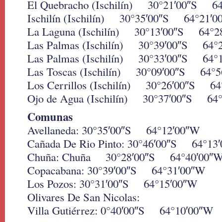
El Quebracho (Ischilín) 30°21′00″S 6
Ischilín (Ischilín) 30°35′00″S 64°21′0
La Laguna (Ischilín) 30°13′00″S 64°2
Las Palmas (Ischilín) 30°39′00″S 64°
Las Palmas (Ischilín) 30°33′00″S 64°
Las Toscas (Ischilín) 30°09′00″S 64°
Los Cerrillos (Ischilín) 30°26′00″S 6
Ojo de Agua (Ischilín) 30°37′00″S 64
Comunas
Avellaneda: 30°35′00″S 64°12′00″W
Cañada De Rio Pinto: 30°46′00″S 64°13
Chuña: Chuña 30°28′00″S 64°40′00″
Copacabana: 30°39′00″S 64°31′00″W
Los Pozos: 30°31′00″S 64°15′00″W
Olivares De San Nicolas:
Villa Gutiérrez: 0°40′00″S 64°10′00″W