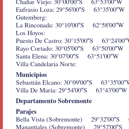
Chañar Viejo: 30°00′00″S 63°53′00″W
Eufrasio Loza: 29°56′00″S 63°35′00″W
Gutemberg:
La Rinconada: 30°10′00″S 62°58′00″W
Los Hoyos:
Puesto De Castro: 30°15′00″S 63°24′00
Rayo Cortado: 30°05′00″S 63°50′00″W
Santa Elena: 30°07′00″S 63°51′00″W
Villa Candelaria Norte:
Municipios
Sebastián Elcano: 30°09′00″S 63°35′00
Villa De Maria: 29°54′00″S 63°43′00″W
Departamento Sobremonte
Parajes
Bella Vista (Sobremonte) 29°32′00″S 
Manantiales (Sobremonte) 29°52′00″S