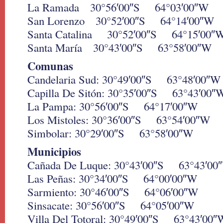
La Ramada 30°56′00″S 64°03′00″W
San Lorenzo 30°52′00″S 64°14′00″W
Santa Catalina 30°52′00″S 64°15′00″
Santa María 30°43′00″S 63°58′00″W
Comunas
Candelaria Sud: 30°49′00″S 63°48′00″W
Capilla De Sitón: 30°35′00″S 63°43′00″
La Pampa: 30°56′00″S 64°17′00″W
Los Mistoles: 30°36′00″S 63°54′00″W
Simbolar: 30°29′00″S 63°58′00″W
Municipios
Cañada De Luque: 30°43′00″S 63°43′00
Las Peñas: 30°34′00″S 64°00′00″W
Sarmiento: 30°46′00″S 64°06′00″W
Sinsacate: 30°56′00″S 64°05′00″W
Villa Del Totoral: 30°49′00″S 63°43′00″