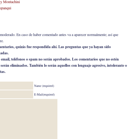
 y Montachini
upanqui
er moderado. En caso de haber comentado antes va a aparecer normalmente; así que
re.
omentarios, quizás fue respondida ahí. Las preguntas que ya hayan sido
nadas.
 email, teléfonos o spam no serán aprobados. Los comentarios que no estén
o serán eliminados. También lo serán aquellos con lenguaje agresivo, intolerante o
tas.
Name (required)
E-Mail(required)