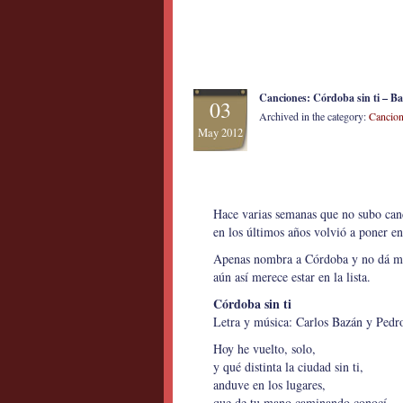
Canciones: Córdoba sin ti – Ba
03
Archived in the category:
Cancion
May 2012
Hace varias semanas que no subo canc
en los últimos años volvió a poner en
Apenas nombra a Córdoba y no dá muc
aún así merece estar en la lista.
Córdoba sin ti
Letra y música: Carlos Bazán y Pedr
Hoy he vuelto, solo,
y qué distinta la ciudad sin ti,
anduve en los lugares,
que de tu mano caminando conocí,