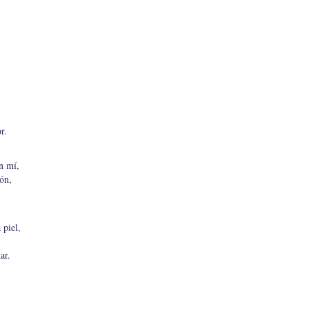
r.
en mí,
ón,
 piel,
ar.