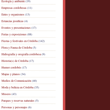
Ecología y ambiente
(19)
Empresas cordobesas
(11)
Entes y organismos
(13)
Estancias jesuíticas
(4)
Eventos y presentaciones
(17)
Ferias y exposiciones
(88)
Fiestas y festivales en Córdoba
(142)
Flora y Fauna de Córdoba
(5)
Hidrografía y orografía cordobesa
(9)
Historia(s) de Córdoba
(17)
Humor cordobés
(17)
Mapas y planos
(34)
Medios de Comunicación
(40)
Moda y belleza en Córdoba
(35)
Museos
(43)
Parques y reservas naturales
(5)
Personas y personajes
(6)