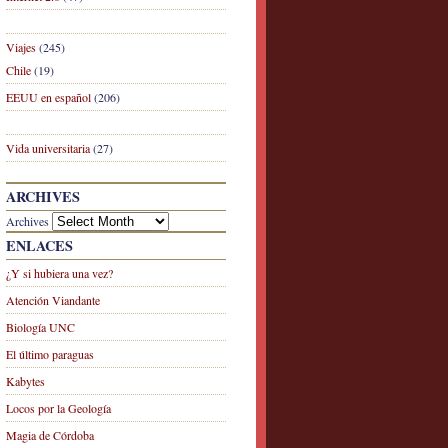
Viajes
(245)
Chile
(19)
EEUU en español
(206)
Vida universitaria
(27)
ARCHIVES
Archives
ENLACES
¿Y si hubiera una vez?
Atención Viandante
Biología UNC
El último paraguas
Kabytes
Locos por la Geología
Magia de Córdoba