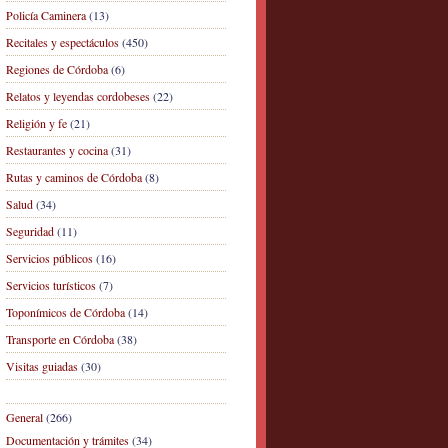
Policía Caminera
(13)
Recitales y espectáculos
(450)
Regiones de Córdoba
(6)
Relatos y leyendas cordobeses
(22)
Religión y fe
(21)
Restaurantes y cocina
(31)
Rutas y caminos de Córdoba
(8)
Salud
(34)
Seguridad
(11)
Servicios públicos
(16)
Servicios turísticos
(7)
Toponímicos de Córdoba
(14)
Transporte en Córdoba
(38)
Visitas guiadas
(30)
General
(266)
Documentación y trámites
(34)