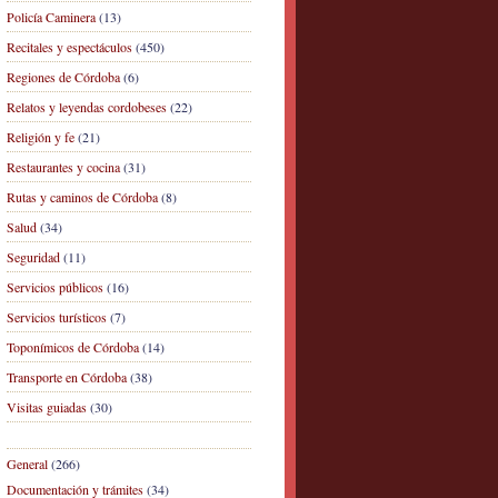
Policía Caminera
(13)
Recitales y espectáculos
(450)
Regiones de Córdoba
(6)
Relatos y leyendas cordobeses
(22)
Religión y fe
(21)
Restaurantes y cocina
(31)
Rutas y caminos de Córdoba
(8)
Salud
(34)
Seguridad
(11)
Servicios públicos
(16)
Servicios turísticos
(7)
Toponímicos de Córdoba
(14)
Transporte en Córdoba
(38)
Visitas guiadas
(30)
General
(266)
Documentación y trámites
(34)