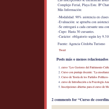
Complejo Ferial, Playa Este. Bº Chat
Más Información:
-Modalidad: 90% asistencia en clases
-Evaluación: se aprueba con asisten
-Se entregará a cada cursante una co
-Cupo: Hasta 30 cursantes.
-Carácter: obligatorio según ley 9.31
Fuente: Agencia Córdoba Turismo
Tweet
Posts más o menos relacionados
curso “Los Gestores del Patrimonio Cultu
Curso con puntaje docente: “La enseñanza 
Curso de Teoría de los Partidos Político
curso de Introducción a la Psicología An
Inscripciones abiertas para el curso de 
2 comments for “Curso de coordinad