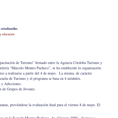
estudiantiles
y educación
pacitación de Turismo” firmado entre la Agencia Córdoba Turismo y
elería “Marcelo Montes Pacheco”, se ha establecido la organización
es a realizarse a partir del 4 de mayo. La misma, de carácter
 Escuela de Turismo y el programa se basa en 4 módulos.
 y Adicciones.
ón de Grupos de Jóvenes.
anas, previéndose la evaluación final para el viernes 8 de mayo. El
rtas en la Escuela Montes Pacheco. Av. Cárcano 3950 – Ingreso a