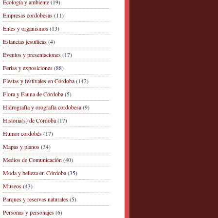
Ecología y ambiente
(19)
Empresas cordobesas
(11)
Entes y organismos
(13)
Estancias jesuíticas
(4)
Eventos y presentaciones
(17)
Ferias y exposiciones
(88)
Fiestas y festivales en Córdoba
(142)
Flora y Fauna de Córdoba
(5)
Hidrografía y orografía cordobesa
(9)
Historia(s) de Córdoba
(17)
Humor cordobés
(17)
Mapas y planos
(34)
Medios de Comunicación
(40)
Moda y belleza en Córdoba
(35)
Museos
(43)
Parques y reservas naturales
(5)
Personas y personajes
(6)