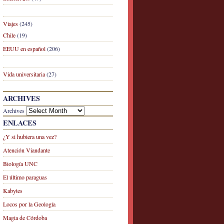
Viajes
(245)
Chile
(19)
EEUU en español
(206)
Vida universitaria
(27)
ARCHIVES
Archives
ENLACES
¿Y si hubiera una vez?
Atención Viandante
Biología UNC
El último paraguas
Kabytes
Locos por la Geología
Magia de Córdoba