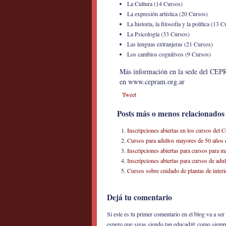
La Cultura (14 Cursos)
La expresión artística (20 Cursos)
La historia, la filosofía y la política (13 
La Psicología (33 Cursos)
Las lenguas extranjeras (21 Cursos)
Los cambios cognitivos (9 Cursos)
Más información en la sede del CEP
en www.cepram.org.ar
Tweet
Posts más o menos relacionados
Inscripciones abiertas en los cursos del
Cursos para adultos mayores de 50 años
Inscripciones abiertas para cursos para 
Inscripciones abiertas para cursos de ad
Cursos sobre cuidado de plantas de interi
Dejá tu comentario
Si este es tu primer comentario en el blog va a s
espero que sigas siendo tan educad@ como siemp