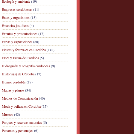
Ecología y ambiente
(19)
Empresas cordobesas
(11)
Entes y organismos
(13)
Estancias jesuíticas
(4)
Eventos y presentaciones
(17)
Ferias y exposiciones
(88)
Fiestas y festivales en Córdoba
(142)
Flora y Fauna de Córdoba
(5)
Hidrografía y orografía cordobesa
(9)
Historia(s) de Córdoba
(17)
Humor cordobés
(17)
Mapas y planos
(34)
Medios de Comunicación
(40)
Moda y belleza en Córdoba
(35)
Museos
(43)
Parques y reservas naturales
(5)
Personas y personajes
(6)