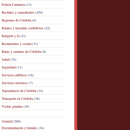
Policía Caminera
(13)
Recitales y espectáculos
(450)
Regiones de Córdoba
(6)
Relatos y leyendas cordobeses
(22)
Religión y fe
(21)
Restaurantes y cocina
(31)
Rutas y caminos de Córdoba
(8)
Salud
(34)
Seguridad
(11)
Servicios públicos
(16)
Servicios turísticos
(7)
Toponímicos de Córdoba
(14)
Transporte en Córdoba
(38)
Visitas guiadas
(30)
General
(266)
Documentación y trámites
(34)