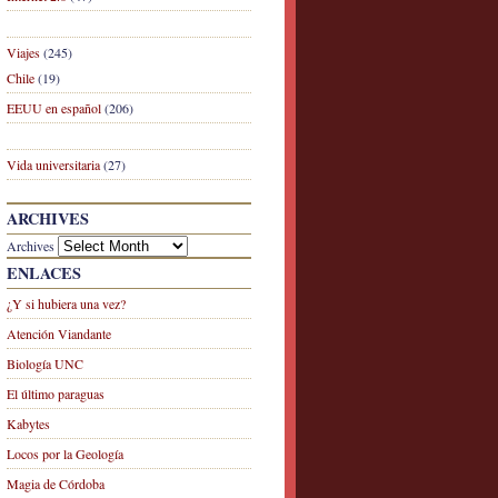
Viajes
(245)
Chile
(19)
EEUU en español
(206)
Vida universitaria
(27)
ARCHIVES
Archives
ENLACES
¿Y si hubiera una vez?
Atención Viandante
Biología UNC
El último paraguas
Kabytes
Locos por la Geología
Magia de Córdoba