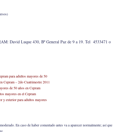
Cursos)
RAM: David Luque 430, Bº General Paz de 9 a 19. Tel 4533471 o
 Cepram para adultos mayores de 50
 en Cepram – 2do Cuatrimestre 2011
mayores de 50 años en Cepram
ultos mayores en el Cepram
or y exterior para adultos mayores
er moderado. En caso de haber comentado antes va a aparecer normalmente; así que
re.