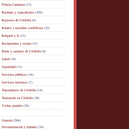
Policía Caminera
(13)
Recitales y espectáculos
(450)
Regiones de Córdoba
(6)
Relatos y leyendas cordobeses
(22)
Religión y fe
(21)
Restaurantes y cocina
(31)
Rutas y caminos de Córdoba
(8)
Salud
(34)
Seguridad
(11)
Servicios públicos
(16)
Servicios turísticos
(7)
Toponímicos de Córdoba
(14)
Transporte en Córdoba
(38)
Visitas guiadas
(30)
General
(266)
Documentación y trámites
(34)