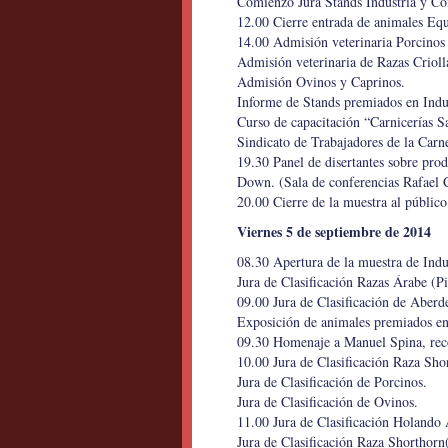
Comienzo Jura Stands Industria y Co
12.00 Cierre entrada de animales Equ
14.00 Admisión veterinaria Porcinos
Admisión veterinaria de Razas Crioll
Admisión Ovinos y Caprinos.
Informe de Stands premiados en Indu
Curso de capacitación “Carnicerías S
Sindicato de Trabajadores de la Carn
19.30 Panel de disertantes sobre pro
Down. (Sala de conferencias Rafael 
20.00 Cierre de la muestra al público
Viernes 5 de septiembre de 2014
08.30 Apertura de la muestra de Indu
Jura de Clasificación Razas Árabe (Pi
09.00 Jura de Clasificación de Aberd
Exposición de animales premiados en 
09.30 Homenaje a Manuel Spina, rec
10.00 Jura de Clasificación Raza Shor
Jura de Clasificación de Porcinos.
Jura de Clasificación de Ovinos.
11.00 Jura de Clasificación Holando A
Jura de Clasificación Raza Shorthorn( 