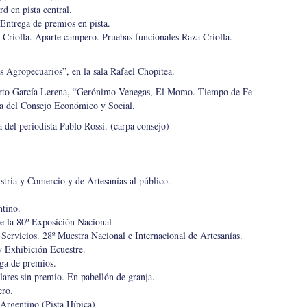
d en pista central.
Entrega de premios en pista.
Criolla. Aparte campero. Pruebas funcionales Raza Criolla.
s Agropecuarios”, en la sala Rafael Chopitea.
berto García Lerena, “Gerónimo Venegas, El Momo. Tiempo de Fe
rpa del Consejo Económico y Social.
a del periodista Pablo Rossi. (carpa consejo)
stria y Comercio y de Artesanías al público.
ntino.
e la 80º Exposición Nacional
 Servicios. 28º Muestra Nacional e Internacional de Artesanías.
 Exhibición Ecuestre.
ga de premios.
lares sin premio. En pabellón de granja.
ero.
 Argentino (Pista Hípica)