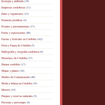
Ecología y ambiente
(19)
Empresas cordobesas
(11)
Entes y organismos
(13)
Estancias jesuíticas
(4)
Eventos y presentaciones
(17)
Ferias y exposiciones
(88)
Fiestas y festivales en Córdoba
(142)
Flora y Fauna de Córdoba
(5)
Hidrografía y orografía cordobesa
(9)
Historia(s) de Córdoba
(17)
Humor cordobés
(17)
Mapas y planos
(34)
Medios de Comunicación
(40)
Moda y belleza en Córdoba
(35)
Museos
(43)
Parques y reservas naturales
(5)
Personas y personajes
(6)