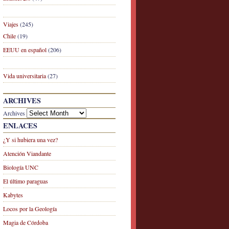
Viajes
(245)
Chile
(19)
EEUU en español
(206)
Vida universitaria
(27)
ARCHIVES
Archives
ENLACES
¿Y si hubiera una vez?
Atención Viandante
Biología UNC
El último paraguas
Kabytes
Locos por la Geología
Magia de Córdoba