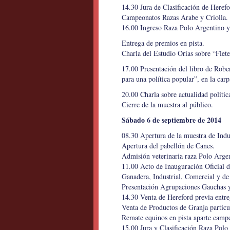
14.30 Jura de Clasificación de Herefor
Campeonatos Razas Árabe y Criolla. 
16.00 Ingreso Raza Polo Argentino y 
Entrega de premios en pista.
Charla del Estudio Orías sobre “Flete
17.00 Presentación del libro de Ro
para una política popular”, en la ca
20.00 Charla sobre actualidad polític
Cierre de la muestra al público.
Sábado 6 de septiembre de 2014
08.30 Apertura de la muestra de Indu
Apertura del pabellón de Canes.
Admisión veterinaria raza Polo Arge
11.00 Acto de Inauguración Oficial d
Ganadera, Industrial, Comercial y de
Presentación Agrupaciones Gauchas y
14.30 Venta de Hereford previa entre
Venta de Productos de Granja particu
Remate equinos en pista aparte camp
15.00 Jura y Clasificación Raza Polo