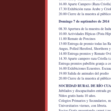
16.00 Aparte Campero (Raza Criolla)
17.30 Exhibición razas Árabe y Criol
20.00 Cierre de la muestra al público
Domingo 7 de septiembre de 2014
08.30 Apertura de la muestra de Indu
10.00 Actividades Hípicas (Pista Hípi
11.00 Remate de Porcinos
13:00 Entrega de premio todas las R
Angus, Polled Hereford, Shorthorn y 
14.00 Entrega premios y Remate Ovi
14.30 Aparte campero raza Criolla (co
Entrega premios pabellón granja a co
16.00 Exhibiciones Ecuestres. Escua
19.00 Salida de animales del predio
20.00 Cierre de la muestra al público
SOCIEDAD RURAL DE RÍO CU
Jubilados y discapacitados entrada gra
Niños gratis hasta 10 años.
Colegios Primarios y Secundarios, mi
Universitarios viernes, con libreta.
Socios Gratis presentando carnet (cuo