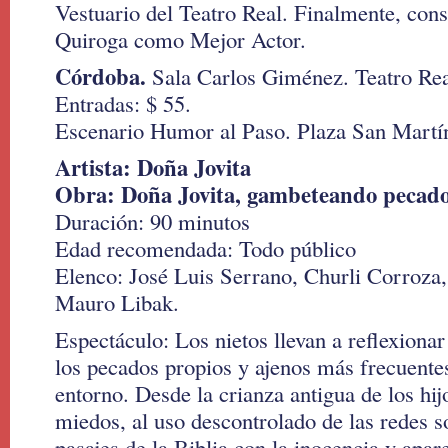
Vestuario del Teatro Real. Finalmente, con
Quiroga como Mejor Actor.
Córdoba.
Sala Carlos Giménez. Teatro Real
Entradas: $ 55.
Escenario Humor al Paso. Plaza San Martín
Artista: Doña Jovita
Obra: Doña Jovita, gambeteando pecad
Duración: 90 minutos
Edad recomendada: Todo público
Elenco: José Luis Serrano, Churli Corroza
Mauro Libak.
Espectáculo: Los nietos llevan a reflexiona
los pecados propios y ajenos más frecuente
entorno. Desde la crianza antigua de los hijo
miedos, al uso descontrolado de las redes so
pasajes de la Biblia con la inocencia y apar