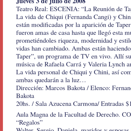
Jueves 3 de julio de 2008
Teatro Real: ESCENIA: “La Reunión de Ta
La vida de Chiqui (Fernanda Cangi) y Chi
están modificadas por la aparición de Tape
fueron amas de casa hasta que llegó esta mu
prometiéndoles riqueza, modernidad y estil
vidas han cambiado. Ambas están haciendo
Taper”, un programa de TV en vivo. Allí s
música de Rafaela Carrá y Valeria Lynch am
La vida personal de Chiqui y Chini, así com
ambas quedarán a la luz…
Dirección: Marcos Bakota / Elenco: Ferna
Bakota
20hs. / Sala Azucena Carmona/ Entradas $
Aula Magna de la Facultad de Derecho
“Regalos”
Walter, Sergio, Daniela, maridos y esposas,