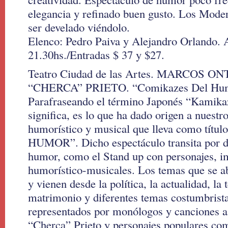
elegancia y refinado buen gusto. Los Moder
ser develado viéndolo.
Elenco: Pedro Paiva y Alejandro Orlando. A
21.30hs./Entradas $ 37 y $27.
Teatro Ciudad de las Artes. MARCOS 
“CHERCA” PRIETO. “Comikazes Del Hu
Parafraseando el término Japonés “Kamikaz
significa, es lo que ha dado origen a nuestr
humorístico y musical que lleva como t
HUMOR”. Dicho espectáculo transita por dis
humor, como el Stand up con personajes, i
humorístico-musicales. Los temas que se a
y vienen desde la política, la actualidad, la t
matrimonio y diferentes temas costumbrista
representados por monólogos y canciones a
“Cherca” Prieto y personajes populares co