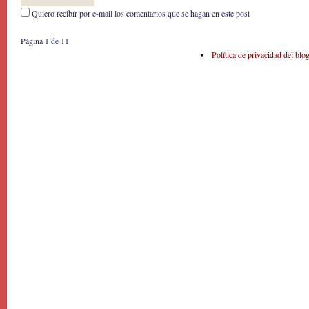
Quiero recibír por e-mail los comentarios que se hagan en este post
Página 1 de 1
1
Política de privacidad del blo