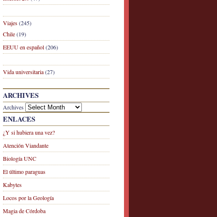
Viajes
(245)
Chile
(19)
EEUU en español
(206)
Vida universitaria
(27)
ARCHIVES
Archives
ENLACES
¿Y si hubiera una vez?
Atención Viandante
Biología UNC
El último paraguas
Kabytes
Locos por la Geología
Magia de Córdoba