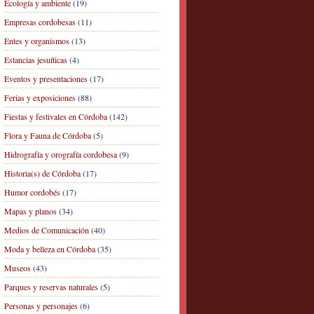
Ecología y ambiente
(19)
Empresas cordobesas
(11)
Entes y organismos
(13)
Estancias jesuíticas
(4)
Eventos y presentaciones
(17)
Ferias y exposiciones
(88)
Fiestas y festivales en Córdoba
(142)
Flora y Fauna de Córdoba
(5)
Hidrografía y orografía cordobesa
(9)
Historia(s) de Córdoba
(17)
Humor cordobés
(17)
Mapas y planos
(34)
Medios de Comunicación
(40)
Moda y belleza en Córdoba
(35)
Museos
(43)
Parques y reservas naturales
(5)
Personas y personajes
(6)