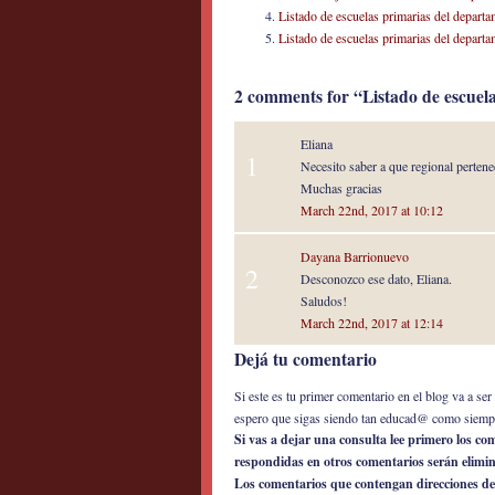
Listado de escuelas primarias del depar
Listado de escuelas primarias del depart
2 comments for “Listado de escuela
Eliana
1
Necesito saber a que regional perten
Muchas gracias
March 22nd, 2017 at 10:12
Dayana Barrionuevo
2
Desconozco ese dato, Eliana.
Saludos!
March 22nd, 2017 at 12:14
Dejá tu comentario
Si este es tu primer comentario en el blog va a s
espero que sigas siendo tan educad@ como siemp
Si vas a dejar una consulta lee primero los c
respondidas en otros comentarios serán elimi
Los comentarios que contengan direcciones de