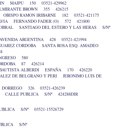
IN MAIPU 150 03521-429962
ALMIRANTE BROWN 355 426215
OBISPO RAMON IRIBARNE 182 03521-421175
AVIA FERNANDO FADER (O) 572 421800
SOBRAL SANTIAGO DEL ESTERO Y LAS HERAS S/Nº
VENIDA ARGENTINA 428 03521-421994
SUAREZ CORDOBA SANTA ROSA ESQ. AMADEO
8
ONGRESO 580
CORDOBA 87 426214
N BAUTISTA ALBERDI ESPAÑA 170 426220
ALEZ DE BELGRANO Y PERI JERONIMO LUIS DE
DORREGO 326 03521-426239
A CALLE PUBLICA S/Nº 424288DIR
BLICA S/Nº 03521-15526729
UBLICA S/Nº