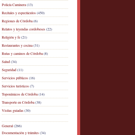
Policía Caminera
(13)
Recitales y espectáculos
(450)
Regiones de Córdoba
(6)
Relatos y leyendas cordobeses
(22)
Religión y fe
(21)
Restaurantes y cocina
(31)
Rutas y caminos de Córdoba
(8)
Salud
(34)
Seguridad
(11)
Servicios públicos
(16)
Servicios turísticos
(7)
Toponímicos de Córdoba
(14)
Transporte en Córdoba
(38)
Visitas guiadas
(30)
General
(266)
Documentación y trámites
(34)