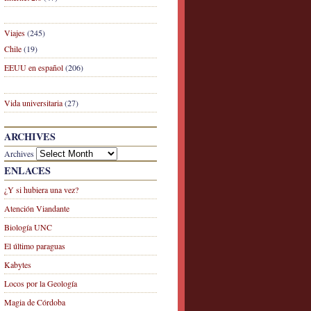
Viajes
(245)
Chile
(19)
EEUU en español
(206)
Vida universitaria
(27)
ARCHIVES
Archives
ENLACES
¿Y si hubiera una vez?
Atención Viandante
Biología UNC
El último paraguas
Kabytes
Locos por la Geología
Magia de Córdoba