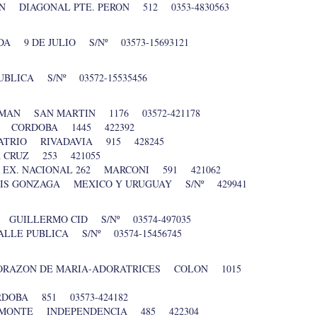
N DIAGONAL PTE. PERON 512 0353-4830563
A 9 DE JULIO S/Nº 03573-15693121
LICA S/Nº 03572-15535456
UMAN SAN MARTIN 1176 03572-421178
O CORDOBA 1445 422392
PATRIO RIVADAVIA 915 428245
 CRUZ 253 421055
– EX. NACIONAL 262 MARCONI 591 421062
UIS GONZAGA MEXICO Y URUGUAY S/Nº 429941
 GUILLERMO CID S/Nº 03574-497035
LLE PUBLICA S/Nº 03574-15456745
CORAZON DE MARIA-ADORATRICES COLON 1015
DOBA 851 03573-424182
EMONTE INDEPENDENCIA 485 422304