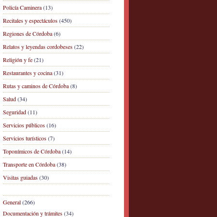
Policía Caminera
(13)
Recitales y espectáculos
(450)
Regiones de Córdoba
(6)
Relatos y leyendas cordobeses
(22)
Religión y fe
(21)
Restaurantes y cocina
(31)
Rutas y caminos de Córdoba
(8)
Salud
(34)
Seguridad
(11)
Servicios públicos
(16)
Servicios turísticos
(7)
Toponímicos de Córdoba
(14)
Transporte en Córdoba
(38)
Visitas guiadas
(30)
General
(266)
Documentación y trámites
(34)