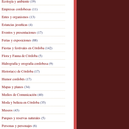
Ecología y ambiente
(19)
Empresas cordobesas
(11)
Entes y organismos
(13)
Estancias jesuíticas
(4)
Eventos y presentaciones
(17)
Ferias y exposiciones
(88)
Fiestas y festivales en Córdoba
(142)
Flora y Fauna de Córdoba
(5)
Hidrografía y orografía cordobesa
(9)
Historia(s) de Córdoba
(17)
Humor cordobés
(17)
Mapas y planos
(34)
Medios de Comunicación
(40)
Moda y belleza en Córdoba
(35)
Museos
(43)
Parques y reservas naturales
(5)
Personas y personajes
(6)