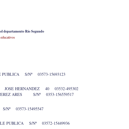
 del departamento Río Segundo
 educativos
PUBLICA S/Nº 03573-15693123
 JOSE HERNANDEZ 40 03532-495302
PEREZ ARES S/Nº 0353-156559517
S/Nº 03573-15495547
E PUBLICA S/Nº 03572-15449936