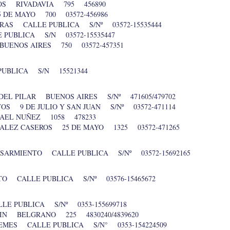
MOS RIVADAVIA 795 456890
 DE MAYO 700 03572-456986
ERAS CALLE PUBLICA S/Nº 03572-15535444
 PUBLICA S/N 03572-15535447
BUENOS AIRES 750 03572-457351
PUBLICA S/N 15521344
DEL PILAR BUENOS AIRES S/Nº 471605/479702
TOS 9 DE JULIO Y SAN JUAN S/Nº 03572-471114
AEL NUÑEZ 1058 478233
ZALEZ CASEROS 25 DE MAYO 1325 03572-471265
 SARMIENTO CALLE PUBLICA S/Nº 03572-15692165
TO CALLE PUBLICA S/Nº 03576-15465672
LE PUBLICA S/Nº 0353-155699718
IN BELGRANO 225 4830240/4839620
UEMES CALLE PUBLICA S/N° 0353-154224509