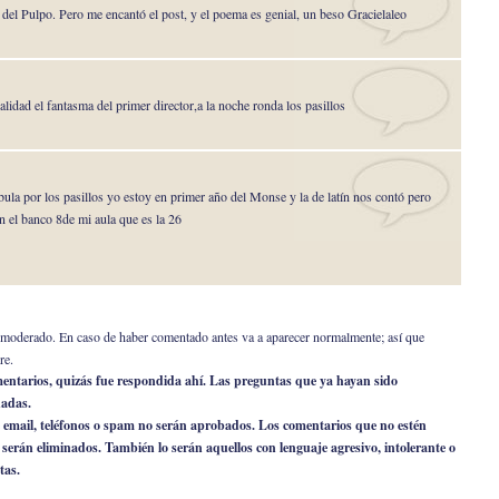
del Pulpo. Pero me encantó el post, y el poema es genial, un beso Gracielaleo
alidad el fantasma del primer director,a la noche ronda los pasillos
ula por los pasillos yo estoy en primer año del Monse y la de latín nos contó pero
n el banco 8de mi aula que es la 26
er moderado. En caso de haber comentado antes va a aparecer normalmente; así que
re.
omentarios, quizás fue respondida ahí. Las preguntas que ya hayan sido
nadas.
 email, teléfonos o spam no serán aprobados. Los comentarios que no estén
o serán eliminados. También lo serán aquellos con lenguaje agresivo, intolerante o
tas.