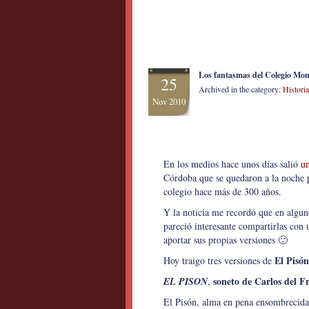
Los fantasmas del Colegio Mons
25
Archived in the category:
Histori
Nov 2010
En los medios hace unos días salió
un
Córdoba que se quedaron a la noche p
colegio hace más de 300 años.
Y la noticia me recordó que en alguno
pareció interesante compartirlas con 
aportar sus propias versiones 🙂
El Pisón
Hoy traigo tres versiones de
soneto de Carlos del F
EL PISON
,
El Pisón, alma en pena ensombrecida