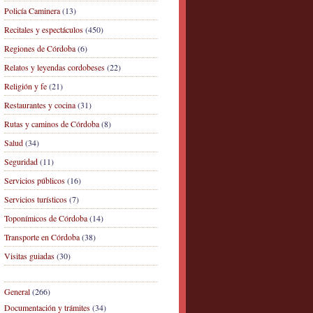
Policía Caminera
(13)
Recitales y espectáculos
(450)
Regiones de Córdoba
(6)
Relatos y leyendas cordobeses
(22)
Religión y fe
(21)
Restaurantes y cocina
(31)
Rutas y caminos de Córdoba
(8)
Salud
(34)
Seguridad
(11)
Servicios públicos
(16)
Servicios turísticos
(7)
Toponímicos de Córdoba
(14)
Transporte en Córdoba
(38)
Visitas guiadas
(30)
General
(266)
Documentación y trámites
(34)