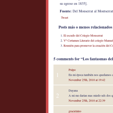
su egreso en 1835].
Fuente:
Del Monserrat al Montserrat
Tweet
Posts más o menos relacionados
El escudo del Colegio Monserrat
Vº Certamen Literario del colegio Manue
Reunión para promover la creación del Co
5 comments for “Los fantasmas del
Pulpo
1
En mi época también nos quedamos c
November 25th, 2010 at 19:42
Dayana
2
A mi me darían mas miedo uds dos qu
November 25th, 2010 at 22:39
gracielaleo