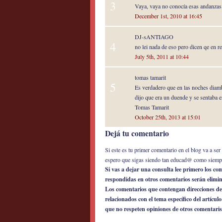
3
Vaya, vaya no conocía esas andanzas 
December 1st, 2010 at 16:45
DJ-sANTIAGO
4
no lei nada de eso pero dicen qe en re
July 5th, 2011 at 10:44
tomas tamarit
5
Es verdadero que en las noches diamb
dijo que era un duende y se sentaba e
Tomas Tamarit
October 25th, 2013 at 15:01
Dejá tu comentario
Si este es tu primer comentario en el blog va a s
espero que sigas siendo tan educad@ como siemp
Si vas a dejar una consulta lee primero los c
respondidas en otros comentarios serán elimi
Los comentarios que contengan direcciones de
relacionados con el tema específico del artícul
que no respeten opiniones de otros comentaris