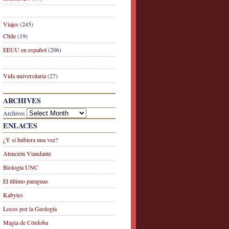
Viajes
(245)
Chile
(19)
EEUU en español
(206)
Vida universitaria
(27)
ARCHIVES
Archives
ENLACES
¿Y si hubiera una vez?
Atención Viandante
Biología UNC
El último paraguas
Kabytes
Locos por la Geología
Magia de Córdoba