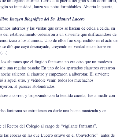
s de un órgano enorme. Cerrada la puerta del gran salón dormitorio,
 según su intensidad, lanza sus notas formidables. Abierta la puerta,
 libro Imagen Biográfica del Dr. Manuel Lucero
mnos internos y las visitas que estos se hacían de celda a celda, en
des del establecimiento ordenaron a un sirviente que disfrazándose de
atemorizara a los alumnos. Uno de ellos fue sorprendido en el acto de
 que se dió que cayó desmayado, creyendo en verdad encontrarse en
” (…)
 los alumnos que el fingido fantasma no era otro que un modesto
rle una regular pasada: En uno de los apartados claustros cruzaron
 noche salieron al claustro y empezaron a alborotar. El sirviente
gió a aquel sitio, y viéndole venir, todos los muchachos
uyeron, al parecer atolondrados.
hose a correr, y tropezando con la tendida cuerda, fue a medir con
cho fantasma se entretienen en darle una buena manteada y en
e el Rector del Colegio al cargo de “vigilante fantasma”.
te las epocas en las que Lucero estuvo en el Convictorio” [antes de