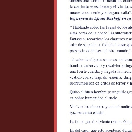
dimensiones como si fueran los cafio
la corriente se establece y el viento,
muere la corriente y el órgano calla”.
Referencia de Efraín Bischoff en su
“[Hablando sobre las fugas] de los alu
altas horas de la noche, las autorida
fantasma, recorriera los claustros y 
salir de su celda, y fue tal el susto
presencia de un ser del otro mundo.
“al cabo de algunas semanas supieron
hombre de servicio y resolvieron juga
una fuerte cuerda, y llegada la media
vestido con su traje de visión se diri
prorrumpieron en gritos de terror y h
Quiso el buen hombre perseguirlos,ec
su pobre humanidad el suelo.
Vuelven los alumnos y ante el maltre
gozarse de su estado.
Es fama que el sirviente renunció ant
Es del caso, que esto aconteció duran