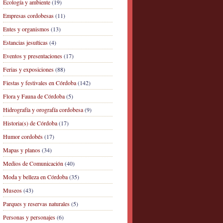
Ecología y ambiente
(19)
Empresas cordobesas
(11)
Entes y organismos
(13)
Estancias jesuíticas
(4)
Eventos y presentaciones
(17)
Ferias y exposiciones
(88)
Fiestas y festivales en Córdoba
(142)
Flora y Fauna de Córdoba
(5)
Hidrografía y orografía cordobesa
(9)
Historia(s) de Córdoba
(17)
Humor cordobés
(17)
Mapas y planos
(34)
Medios de Comunicación
(40)
Moda y belleza en Córdoba
(35)
Museos
(43)
Parques y reservas naturales
(5)
Personas y personajes
(6)