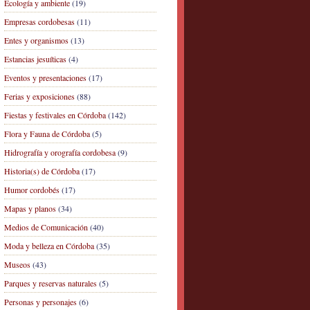
Ecología y ambiente
(19)
Empresas cordobesas
(11)
Entes y organismos
(13)
Estancias jesuíticas
(4)
Eventos y presentaciones
(17)
Ferias y exposiciones
(88)
Fiestas y festivales en Córdoba
(142)
Flora y Fauna de Córdoba
(5)
Hidrografía y orografía cordobesa
(9)
Historia(s) de Córdoba
(17)
Humor cordobés
(17)
Mapas y planos
(34)
Medios de Comunicación
(40)
Moda y belleza en Córdoba
(35)
Museos
(43)
Parques y reservas naturales
(5)
Personas y personajes
(6)