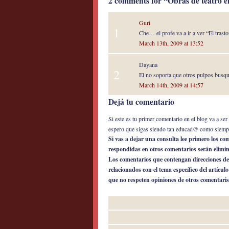
2 comments for “Obras de teatro e
Guri
1
Che… el profe va a ir a ver “El tras
March 13th, 2009 at 13:52
Dayana
2
El no soporta que otros pulpos busqu
March 14th, 2009 at 14:57
Dejá tu comentario
Si este es tu primer comentario en el blog va a s
espero que sigas siendo tan educad@ como siemp
Si vas a dejar una consulta lee primero los c
respondidas en otros comentarios serán elimi
Los comentarios que contengan direcciones de
relacionados con el tema específico del artícul
que no respeten opiniones de otros comentaris