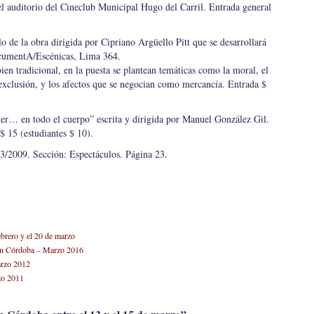
el auditorio del Cineclub Municipal Hugo del Carril. Entrada general
ulo de la obra dirigida por Cipriano Argüello Pitt que se desarrollará
cumentA/Escénicas, Lima 364.
n tradicional, en la puesta se plantean temáticas como la moral, el
xclusión, y los afectos que se negocian como mercancía. Entrada $
r… en todo el cuerpo” escrita y dirigida por Manuel González Gil.
$ 15 (estudiantes $ 10).
/2009. Sección: Espectáculos. Página 23.
ebrero y el 20 de marzo
” en Córdoba – Marzo 2016
arzo 2012
rzo 2011