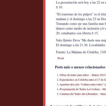
La presentación será hoy a las 22 en 
$ 10.
“El trastorno de los pulpos” es el tít
mañana y el domingo a las 22 en Do
Tomando como eje una familia más bie
dinero como medio de inclusión y/o e
20, estudiantes con libreta $ 15.
Sala Quinto Deva “Me duele una muje
El domingo a las 21.30. Localidades 
Fuente: La Mañana de Córdoba, 13/03
Tweet
Posts más o menos relacionados
Obras de teatro para niños – Marzo 2010
Espectáculos en Córdoba entre el 17 de f
Apertura del ciclo “Cultura entre todos
Programación de Teatro La Cochera – M
Cartelera del Teatro del Libertador – Ma