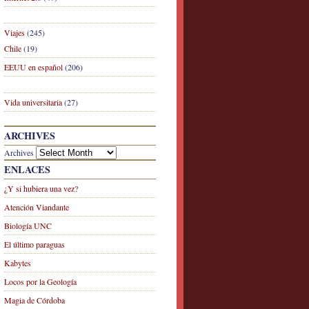
Viajes
(245)
Chile
(19)
EEUU en español
(206)
Vida universitaria
(27)
ARCHIVES
Archives
ENLACES
¿Y si hubiera una vez?
Atención Viandante
Biología UNC
El último paraguas
Kabytes
Locos por la Geología
Magia de Córdoba