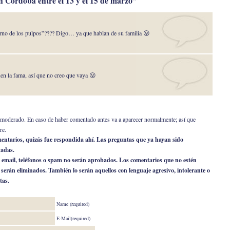
n Córdoba entre el 13 y el 15 de marzo”
torno de los pulpos”???? Digo… ya que hablan de su familia 😛
en la fama, así que no creo que vaya 😛
er moderado. En caso de haber comentado antes va a aparecer normalmente; así que
re.
omentarios, quizás fue respondida ahí. Las preguntas que ya hayan sido
nadas.
 email, teléfonos o spam no serán aprobados. Los comentarios que no estén
o serán eliminados. También lo serán aquellos con lenguaje agresivo, intolerante o
tas.
Name (required)
E-Mail(required)