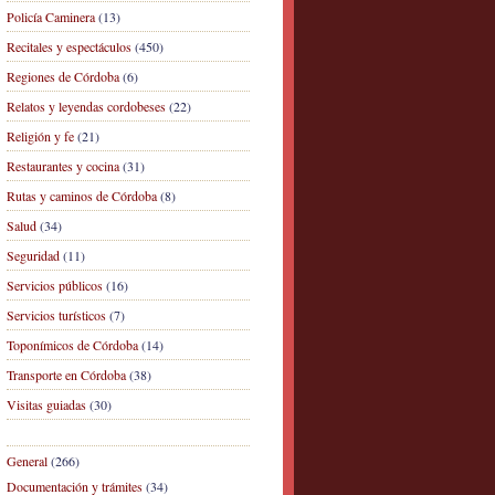
Policía Caminera
(13)
Recitales y espectáculos
(450)
Regiones de Córdoba
(6)
Relatos y leyendas cordobeses
(22)
Religión y fe
(21)
Restaurantes y cocina
(31)
Rutas y caminos de Córdoba
(8)
Salud
(34)
Seguridad
(11)
Servicios públicos
(16)
Servicios turísticos
(7)
Toponímicos de Córdoba
(14)
Transporte en Córdoba
(38)
Visitas guiadas
(30)
General
(266)
Documentación y trámites
(34)