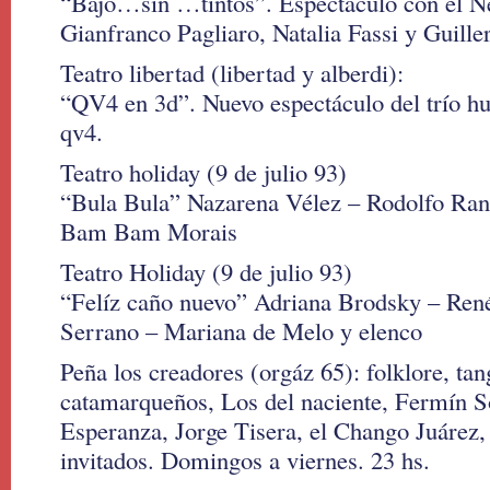
“Bajo…sin …tintos”. Espectáculo con el N
Gianfranco Pagliaro, Natalia Fassi y Guille
Teatro libertad (libertad y alberdi):
“QV4 en 3d”. Nuevo espectáculo del trío h
qv4.
Teatro holiday (9 de julio 93)
“Bula Bula” Nazarena Vélez – Rodolfo Ranni
Bam Bam Morais
Teatro Holiday (9 de julio 93)
“Felíz caño nuevo” Adriana Brodsky – Ren
Serrano – Mariana de Melo y elenco
Peña los creadores (orgáz 65): folklore, t
catamarqueños, Los del naciente, Fermín 
Esperanza, Jorge Tisera, el Chango Juárez,
invitados. Domingos a viernes. 23 hs.