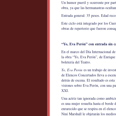
Un humor pueril y ocurrente por parte
obra, ya que las hermanastras oculta
Entrada general: 35 pesos. Edad reco
Este ciclo está integrado por los Cue
obras de repertorio que fueron consag
“Yo, Eva Perón” con entrada sin c
En el marco del Día Internacional de 
la obra “Yo, Eva Perón”, de Enrique 
boletería del Teatro.
Yo, Eva Perón
es un trabajo de inves
de Elencos Concertados lleva a escen
detrás de escena. El resultado es esta
visiones sobre Eva Perón, con una par
XXI.
Una actriz tan ignorada como ambicio
es una mujer resuelta hasta el borde d
enrarecido que se respira en el elen
Niní Marshall le objetarán los medios 