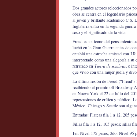
Dos grandes actores seleccionados po
obra se centra en el legendario psico
al joven y brillante académico C.S. L
Inglaterra entra en la segunda guerra 
sexo y el significado de la vida.
Freud es un ícono del pensamiento oc
luchó en la Gran Guerra antes de conv
entabló una estrecha amistad con J.R.R
interpretado como una alegoría a su 
retratado en
Tierra de sombras
, e in
que vivió con una mujer judía y div
La última sesión de Freud (“Freud`s 
recibiendo el premio off Broadway Al
en Nueva York el 22 de Julio del 20
repercusiones de crítica y público. 
México, Chicago y Seattle son algunas
Entradas: Plateas fila 1 a 12, 205 pes
Sillas fila 1 a 12, 105 pesos; sillas fi
1er. Nivel 175 pesos; 2do. Nivel 95 p