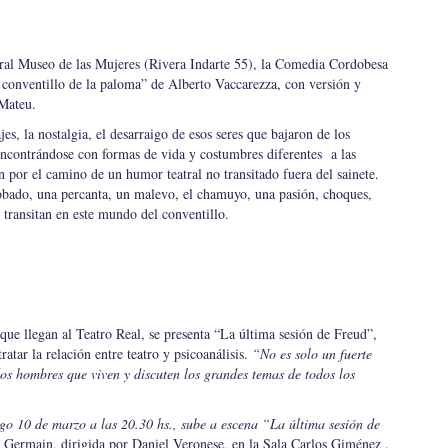
ural Museo de las Mujeres (Rivera Indarte 55), la Comedia Cordobesa
El conventillo de la paloma” de Alberto Vaccarezza, con versión y
Mateu.
es, la nostalgia, el desarraigo de esos seres que bajaron de los
ncontrándose con formas de vida y costumbres diferentes a las
n por el camino de un humor teatral no transitado fuera del sainete.
tobado, una percanta, un malevo, el chamuyo, una pasión, choques,
ansitan en este mundo del conventillo.
que llegan al Teatro Real, se presenta “La última sesión de Freud”,
atar la relación entre teatro y psicoanálisis.
“No es solo un fuerte
os hombres que viven y discuten los grandes temas de todos los
o 10 de marzo a las 20.30 hs., sube a escena “La última sesión de
 Germain, dirigida por Daniel Veronese, en la Sala Carlos Giménez .