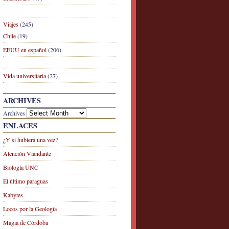
Viajes
(245)
Chile
(19)
EEUU en español
(206)
Vida universitaria
(27)
ARCHIVES
Archives
ENLACES
¿Y si hubiera una vez?
Atención Viandante
Biología UNC
El último paraguas
Kabytes
Locos por la Geología
Magia de Córdoba