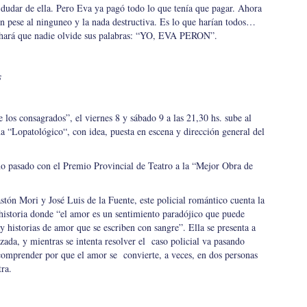
 dudar de ella. Pero Eva ya pagó todo lo que tenía que pagar. Ahora
en pese al ninguneo y la nada destructiva. Es lo que harían todos…
la hará que nadie olvide sus palabras: “YO, EVA PERON”.
s
los consagrados”, el viernes 8 y sábado 9 a las 21,30 hs. sube al
 “Lopatológico“, con idea, puesta en escena y dirección general del
o pasado con el Premio Provincial de Teatro a la “Mejor Obra de
tón Mori y José Luis de la Fuente, este policial romántico cuenta la
historia donde “el amor es un sentimiento paradójico que puede
ay historias de amor que se escriben con sangre”. Ella se presenta a
ada, y mientras se intenta resolver el caso policial va pasando
 comprender por que el amor se convierte, a veces, en dos personas
ra.