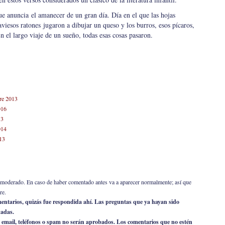
que anuncia el amanecer de un gran día. Día en el que las hojas
aviesos ratones jugaron a dibujar un queso y los burros, esos pícaros,
En el largo viaje de un sueño, todas esas cosas pasaron.
re 2013
016
13
014
13
er moderado. En caso de haber comentado antes va a aparecer normalmente; así que
re.
omentarios, quizás fue respondida ahí. Las preguntas que ya hayan sido
nadas.
 email, teléfonos o spam no serán aprobados. Los comentarios que no estén