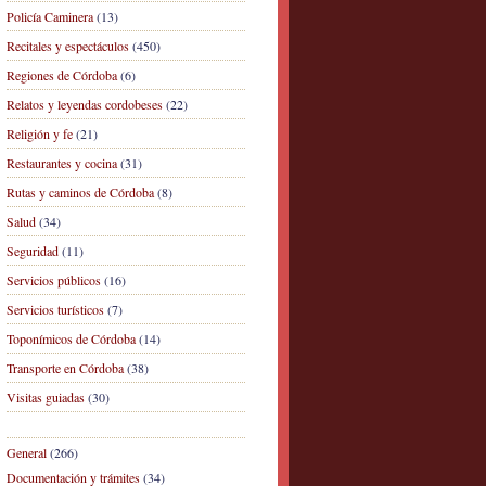
Policía Caminera
(13)
Recitales y espectáculos
(450)
Regiones de Córdoba
(6)
Relatos y leyendas cordobeses
(22)
Religión y fe
(21)
Restaurantes y cocina
(31)
Rutas y caminos de Córdoba
(8)
Salud
(34)
Seguridad
(11)
Servicios públicos
(16)
Servicios turísticos
(7)
Toponímicos de Córdoba
(14)
Transporte en Córdoba
(38)
Visitas guiadas
(30)
General
(266)
Documentación y trámites
(34)