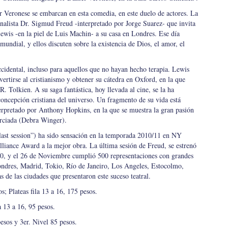
r Veronese se embarcan en esta comedia, en este duelo de actores. La
analista Dr. Sigmud Freud -interpretado por Jorge Suarez- que invita
ewis -en la piel de Luis Machin- a su casa en Londres. Ese día
mundial, y ellos discuten sobre la existencia de Dios, el amor, el
cidental, incluso para aquellos que no hayan hecho terapia. Lewis
ertirse al cristianismo y obtener su cátedra en Oxford, en la que
. Tolkien. A su saga fantástica, hoy llevada al cine, se la ha
concepción cristiana del universo. Un fragmento de su vida está
terpretado por Anthony Hopkins, en la que se muestra la gran pasión
orciada (Debra Winger).
last session”) ha sido sensación en la temporada 2010/11 en NY
liance Award a la mejor obra. La última sesión de Freud, se estrenó
10, y el 26 de Noviembre cumplió 500 representaciones con grandes
Londres, Madrid, Tokio, Río de Janeiro, Los Angeles, Estocolmo,
 de las ciudades que presentaron este suceso teatral.
os; Plateas fila 13 a 16, 175 pesos.
la 13 a 16, 95 pesos.
esos y 3er. Nivel 85 pesos.