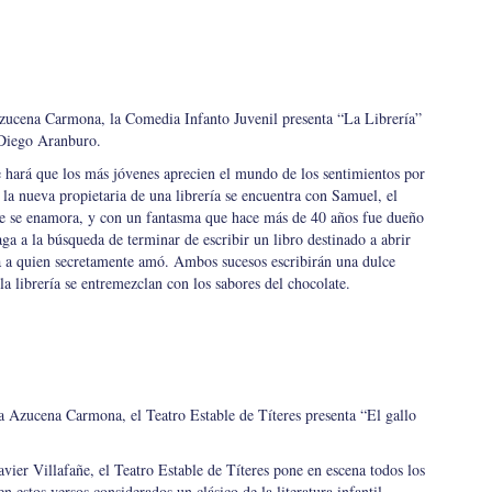
 Azucena Carmona, la Comedia Infanto Juvenil presenta “La Librería”
 Diego Aranburo.
e hará que los más jóvenes aprecien el mundo de los sentimientos por
, la nueva propietaria de una librería se encuentra con Samuel, el
ue se enamora, y con un fantasma que hace más de 40 años fue dueño
ga a la búsqueda de terminar de escribir un libro destinado a abrir
era a quien secretamente amó. Ambos sucesos escribirán una dulce
la librería se entremezclan con los sabores del chocolate.
la Azucena Carmona, el Teatro Estable de Títeres presenta “El gallo
vier Villafañe, el Teatro Estable de Títeres pone en escena todos los
en estos versos considerados un clásico de la literatura infantil.