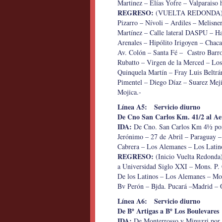
Martinez – Elías Yofre – Valparaiso h
REGRESO:
(VUELTA REDONDA)De Va
Pizarro – Nívoli – Ardiles – Melisne
Martínez – Calle lateral DASPU – H
Arenales – Hipólito Irigoyen – Cha
Av. Colón – Santa Fé – Castro Barro
Rubatto – Virgen de la Merced – Lo
Quinquela Martín – Fray Luis Beltrá
Pimentel – Diego Díaz – Suarez Mejí
Mojica.-
Línea A5: Servicio diurno
De Cno San Carlos Km. 41/2 al Ae
IDA:
De Cno. San Carlos Km 4½ por 
Jerónimo – 27 de Abril – Paraguay 
Cabrera – Los Alemanes – Los Latin
REGRESO:
(Inicio Vuelta Redonda)
a Universidad Siglo XXI – Mons. P. 
De los Latinos – Los Alemanes – Mon
Bv Perón – Bjda. Pucará –Madrid – 
Línea A6: Servicio diurno
De Bº Artigas a Bº Los Boulevares
IDA:
De Monterrosso y Minuzzi por é