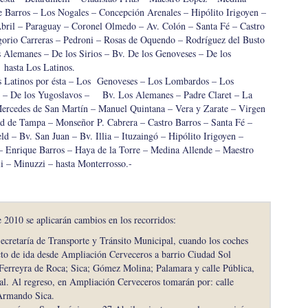
e Barros – Los Nogales – Concepción Arenales – Hipólito Irigoyen –
bril – Paraguay – Coronel Olmedo – Av. Colón – Santa Fé – Castro
orio Carreras – Pedroni – Rosas de Oquendo – Rodríguez del Busto
s Alemanes – De los Sirios – Bv. De los Genoveses – De los
 hasta Los Latinos.
 Latinos por ésta – Los Genoveses – Los Lombardos – Los
di – De los Yugoslavos – Bv. Los Alemanes – Padre Claret – La
Mercedes de San Martín – Manuel Quintana – Vera y Zarate – Virgen
d de Tampa – Monseñor P. Cabrera – Castro Barros – Santa Fé –
ld – Bv. San Juan – Bv. Illia – Ituzaingó – Hipólito Irigoyen –
– Enrique Barros – Haya de la Torre – Medina Allende – Maestro
li – Minuzzi – hasta Monterrosso.-
 2010 se aplicarán cambios en los recorridos:
Secretaría de Transporte y Tránsito Municipal, cuando los coches
cto de ida desde Ampliación Cerveceros a barrio Ciudad Sol
: Ferreyra de Roca; Sica; Gómez Molina; Palamara y calle Pública,
ual. Al regreso, en Ampliación Cerveceros tomarán por: calle
 Armando Sica.