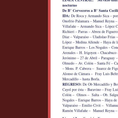
nocturno
De B° Cerveceros a B° Santa Cecil
IDA:
De Roca y Armando Sica – por 
Onofrio Palamara – Manuel Reyna 
Villafañe – Armando Sica – López C
Richieri – Parras – Abreu de Figuero
Díaz – Valparaíso – Uladislao Frías 
López – Medina Allende – Haya de l
Enrique Barros – Los Nogales – Con
Arenales – H. Irigoyen – Chacabuco 
Jerónimo – 27 de Abril – Paraguay –
Olmedo – Av. Colón – Santa Fé – Ca
– Mons. P. Cabrera – Suarez de Fig
Alonso de Cámara – Fray Luis Beltr
Mercadillo – hasta Borla.
REGRESO:
De Ob Mercadillo y Borl
Cayol por ésta – Baravino – Fray Lui
Colón – Olmos – Salta – Ob. Salgue
Nogales – Enrique Barros – Haya de 
Valparaíso – Emilio Civit – Villanu
Ramón Villafañe – Manuel Reyna – O