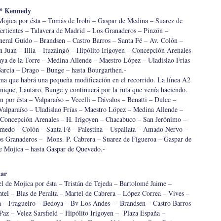
Bº Kennedy
ojica por ésta – Tomás de Irobi – Gaspar de Medina – Suarez de
ertientes – Talavera de Madrid – Los Granaderos – Pinzón –
eral Guido – Brandsen – Castro Barros – Santa Fé – Av. Colón –
n Juan – Illia – Ituzaingó – Hipólito Irigoyen – Concepción Arenales
ya de la Torre – Medina Allende – Maestro López – Uladislao Frías
García – Drago – Bunge – hasta Bourgarthen.-
ma que habrá una pequeña modificación en el recorrido. La línea A2
nique, Lautaro, Bunge y continuerá por la ruta que venía haciendo.
por ésta – Valparaíso – Vecelli – Dávalos – Benatti – Dulce –
alparaíso – Uladislao Frías – Maestro López – Medina Allende –
 Concepción Arenales – H. Irigoyen – Chacabuco – San Jerónimo –
lmedo – Colón – Santa Fé – Palestina – Uspallata – Amado Nervo –
os Granaderos – Mons. P. Cabrera – Suarez de Figueroa – Gaspar de
e Mojica – hasta Gaspar de Quevedo.-
lar
 de Mojica por ésta – Tristán de Tejeda – Bartolomé Jaime –
tel – Blas de Peralta – Martel de Cabrera – López Correa – Vives –
a – Fragueiro – Bedoya – Bv Los Andes – Brandsen – Castro Barros
az – Velez Sarsfield – Hipólito Irigoyen – Plaza España –