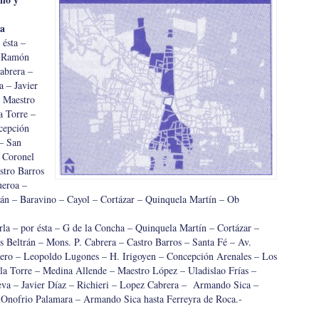
ia
ésta –
– Ramón
abrera –
a – Javier
– Maestro
a Torre –
cepción
– San
 Coronel
stro Barros
ueroa –
án – Baravino – Cayol – Cortázar – Quinquela Martín – Ob
a – por ésta – G de la Concha – Quinquela Martín – Cortázar –
s Beltrán – Mons. P. Cabrera – Castro Barros – Santa Fé – Av.
ro – Leopoldo Lugones – H. Irigoyen – Concepción Arenales – Los
la Torre – Medina Allende – Maestro López – Uladislao Frías –
eva – Javier Díaz – Richieri – Lopez Cabrera – Armando Sica –
nofrio Palamara – Armando Sica hasta Ferreyra de Roca.-