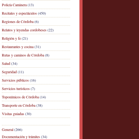
Policía Caminera
(13)
Recitales y espectáculos
(450)
Regiones de Córdoba
(6)
Relatos y leyendas cordobeses
(22)
Religión y fe
(21)
Restaurantes y cocina
(31)
Rutas y caminos de Córdoba
(8)
Salud
(34)
Seguridad
(11)
Servicios públicos
(16)
Servicios turísticos
(7)
Toponímicos de Córdoba
(14)
Transporte en Córdoba
(38)
Visitas guiadas
(30)
General
(266)
Documentación y trámites
(34)