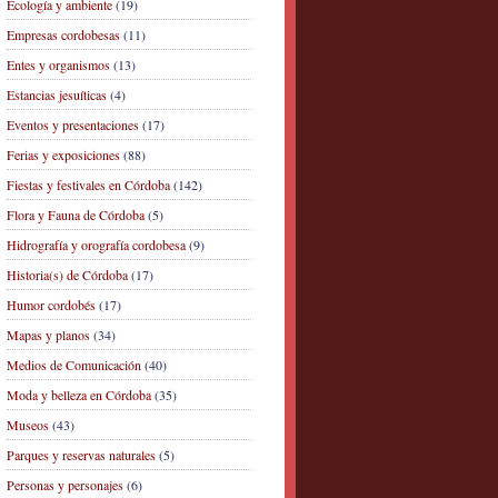
Ecología y ambiente
(19)
Empresas cordobesas
(11)
Entes y organismos
(13)
Estancias jesuíticas
(4)
Eventos y presentaciones
(17)
Ferias y exposiciones
(88)
Fiestas y festivales en Córdoba
(142)
Flora y Fauna de Córdoba
(5)
Hidrografía y orografía cordobesa
(9)
Historia(s) de Córdoba
(17)
Humor cordobés
(17)
Mapas y planos
(34)
Medios de Comunicación
(40)
Moda y belleza en Córdoba
(35)
Museos
(43)
Parques y reservas naturales
(5)
Personas y personajes
(6)