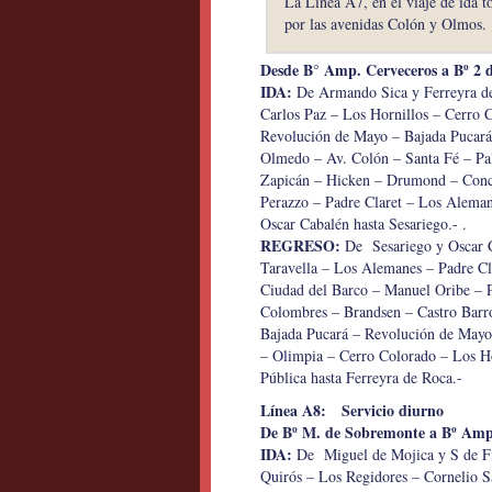
La Línea A7, en el viaje de ida t
por las avenidas Colón y Olmos.
Desde B° Amp. Cerveceros a Bº 2 
IDA:
De Armando Sica y Ferreyra de
Carlos Paz – Los Hornillos – Cerro 
Revolución de Mayo – Bajada Pucará
Olmedo – Av. Colón – Santa Fé – Pal
Zapicán – Hicken – Drumond – Conce
Perazzo – Padre Claret – Los Aleman
Oscar Cabalén hasta Sesariego.- .
REGRESO:
De Sesariego y Oscar C
Taravella – Los Alemanes – Padre Cl
Ciudad del Barco – Manuel Oribe – P
Colombres – Brandsen – Castro Barr
Bajada Pucará – Revolución de Mayo
– Olimpia – Cerro Colorado – Los Ho
Pública hasta Ferreyra de Roca.-
Línea A8: Servicio diurno
De Bº M. de Sobremonte a Bº Amp
IDA:
De Miguel de Mojica y S de Fi
Quirós – Los Regidores – Cornelio S