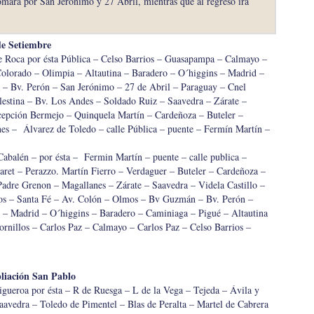
omará por San Jerónimo y 27 Abril, mientras que al regreso irá
de Setiembre
 Roca por ésta Pública – Celso Barrios – Guasapampa – Calmayo –
Colorado – Olimpia – Altautina – Baradero – O´higgins – Madrid –
 – Bv. Perón – San Jerónimo – 27 de Abril – Paraguay – Cnel
estina – Bv. Los Andes – Soldado Ruiz – Saavedra – Zárate –
pción Bermejo – Quinquela Martín – Cardeñoza – Buteler –
es – Álvarez de Toledo – calle Pública – puente – Fermín Martín –
abalén – por ésta – Fermin Martín – puente – calle publica –
aret – Perazzo. Martín Fierro – Verdaguer – Buteler – Cardeñoza –
adre Grenon – Magallanes – Zárate – Saavedra – Videla Castillo –
os – Santa Fé – Av. Colón – Olmos – Bv Guzmán – Bv. Perón –
 – Madrid – O´higgins – Baradero – Caminiaga – Pigué – Altautina
rnillos – Carlos Paz – Calmayo – Carlos Paz – Celso Barrios –
liación San Pablo
gueroa por ésta – R de Ruesga – L de la Vega – Tejeda – Ávila y
aavedra – Toledo de Pimentel – Blas de Peralta – Martel de Cabrera