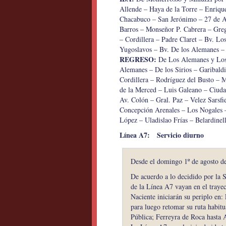
Allende – Haya de la Torre – Enriqu
Chacabuco – San Jerónimo – 27 de A
Barros – Monseñor P. Cabrera – Greg
– Cordillera – Padre Claret – Bv. Lo
Yugoslavos – Bv. De los Alemanes –
REGRESO:
De Los Alemanes y Los
Alemanes – De los Sirios – Garibal
Cordillera – Rodríguez del Busto – 
de la Merced – Luis Galeano – Ciuda
Av. Colón – Gral. Paz – Velez Sarsfie
Concepción Arenales – Los Nogales 
López – Uladislao Frías – Belardinel
Línea A7: Servicio diurno
Desde el domingo 1º de agosto de
De acuerdo a lo decidido por la 
de la Línea A7 vayan en el traye
Naciente iniciarán su periplo en
para luego retomar su ruta habit
Pública; Ferreyra de Roca hasta