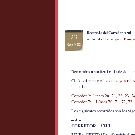
Recorrido del Corredor Azul –
23
Archived in the category:
Transpo
Sep 2008
Recorridos actualizados desde de ma
Click acá para ver los
datos generales
la ciudad.
Corredor 2: Líneas 20, 21, 22, 23, 2
Corredor 7: – Líneas 70, 71, 72, 73,
Los siguientes recorridos son los vig
– A –
CORREDOR AZUL
LINEA CENTRAL: Servicio diur