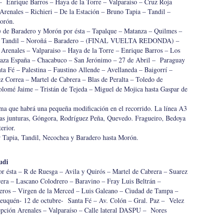
 Enrique Barros – Haya de la Torre – Valparaíso – Cruz Roja
Arenales – Richieri – De la Estación – Bruno Tapia – Tandil –
orón.
Baradero y Morón por ésta – Tapalque – Matanza – Quilmes –
n – Tandil – Noroñá – Baradero – (FINAL VUELTA REDONDA) –
 Arenales – Valparaiso – Haya de la Torre – Enrique Barros – Los
aza España – Chacabuco – San Jerónimo – 27 de Abril – Paraguay
a Fé – Palestina – Faustino Allende – Avellaneda – Baigorrí –
 Correa – Martel de Cabrera – Blas de Peralta – Toledo de
olomé Jaime – Tristán de Tejeda – Miguel de Mojica hasta Gaspar de
ma que habrá una pequeña modificación en el recorrido. La línea A3
Las junturas, Góngora, Rodríguez Peña, Quevedo. Fragueiro, Bedoya
erior.
or Tapia, Tandil, Necochea y Baradero hasta Morón.
udi
r ésta – R de Ruesga – Avila y Quirós – Martel de Cabrera – Suarez
era – Lascano Colodrero – Baravino – Fray Luis Beltrán –
eros – Virgen de la Merced – Luis Galeano – Ciudad de Tampa –
Neuquén- 12 de octubre- Santa Fé – Av. Colón – Gral. Paz – Velez
cepción Arenales – Valparaíso – Calle lateral DASPU – Nores