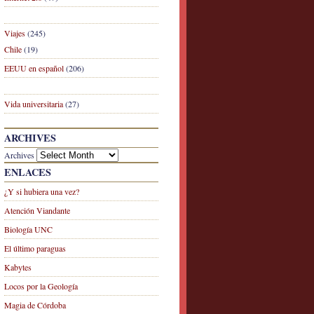
Viajes
(245)
Chile
(19)
EEUU en español
(206)
Vida universitaria
(27)
ARCHIVES
Archives
ENLACES
¿Y si hubiera una vez?
Atención Viandante
Biología UNC
El último paraguas
Kabytes
Locos por la Geología
Magia de Córdoba