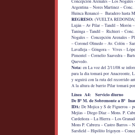
Concepción Arenales – Los Nogales –
Argentina – Nores Martinez – Conc. 
Huinca Renancó – Baradero hasta M
REGRESO:
(VUELTA REDONDA) de 
Luján – Av Pilar – Tandil – Moró
Taninga – Tandil – Richieri – Conc.
Nogales – Concepción Arenales – Pl
– Coronel Olmedo – Av. Colón – Sant
Lavalleja – Góngora – Vives – López
Pimentel – Cornelio Saavedra – Bart
Quevedo.
Nota:
en La voz del 2/11/08 se infor
para la dia tomará por Anacreonte, 
y seguirá con la ruta del recorrido ant
A la altura de barrio Pilar tomará p
Línea A4: Servicio diurno
De Bº M. de Sobremonte a Bº Ina
IDA:
De Mojica y S de Figueroa – po
Mejías – Diego Díaz – Mons. P. Cabr
Cardeñoza – La Hierra – Los Granad
Mons P. Cabrera – Castro Barros – 
Sarsfield – Hipólito Irigoyen – Con