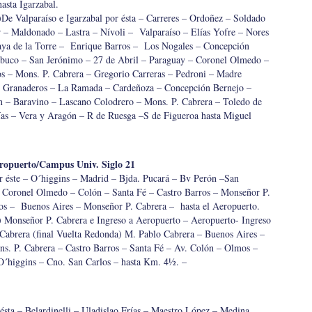
asta Igarzabal.
lparaíso e Igarzabal por ésta – Carreres – Ordoñez – Soldado
r – Maldonado – Lastra – Nívoli – Valparaíso – Elías Yofre – Nores
aya de la Torre – Enrique Barros – Los Nogales – Concepción
cabuco – San Jerónimo – 27 de Abril – Paraguay – Coronel Olmedo –
s – Mons. P. Cabrera – Gregorio Carreras – Pedroni – Madre
s Granaderos – La Ramada – Cardeñoza – Concepción Bernejo –
n – Baravino – Lascano Colodrero – Mons. P. Cabrera – Toledo de
as – Vera y Aragón – R de Ruesga –S de Figueroa hasta Miguel
ropuerto/Campus Univ. Siglo 21
éste – O´higgins – Madrid – Bjda. Pucará – Bv Perón –San
– Coronel Olmedo – Colón – Santa Fé – Castro Barros – Monseñor P.
os – Buenos Aires – Monseñor P. Cabrera – hasta el Aeropuerto.
 Monseñor P. Cabrera e Ingreso a Aeropuerto – Aeropuerto- Ingreso
Cabrera (final Vuelta Redonda) M. Pablo Cabrera – Buenos Aires –
s. P. Cabrera – Castro Barros – Santa Fé – Av. Colón – Olmos –
O´higgins – Cno. San Carlos – hasta Km. 4½. –
sta – Belardinelli – Uladislao Frías – Maestro López – Medina