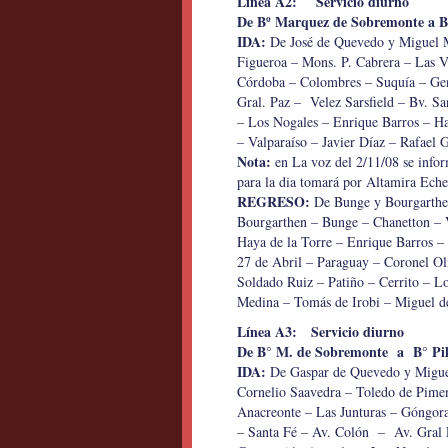
Linea A2: Servicio diurno
De Bº Marquez de Sobremonte a 
IDA:
De José de Quevedo y Miguel M
Figueroa – Mons. P. Cabrera – Las V
Córdoba – Colombres – Suquía – Gen
Gral. Paz – Velez Sarsfield – Bv. Sa
– Los Nogales – Enrique Barros – Ha
– Valparaíso – Javier Díaz – Rafael 
Nota:
en La voz del 2/11/08 se infor
para la dia tomará por Altamira Eche
REGRESO:
De Bunge y Bourgarthen 
Bourgarthen – Bunge – Chanetton – V
Haya de la Torre – Enrique Barros –
27 de Abril – Paraguay – Coronel O
Soldado Ruiz – Patiño – Cerrito – L
Medina – Tomás de Irobi – Miguel d
Línea A3: Servicio diurno
De B° M. de Sobremonte a B° Pi
IDA:
De Gaspar de Quevedo y Miguel
Cornelio Saavedra – Toledo de Pimen
Anacreonte – Las Junturas – Góngor
– Santa Fé – Av. Colón – Av. Gral P