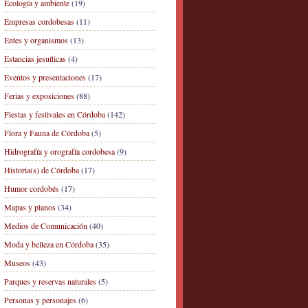
Ecología y ambiente
(19)
Empresas cordobesas
(11)
Entes y organismos
(13)
Estancias jesuíticas
(4)
Eventos y presentaciones
(17)
Ferias y exposiciones
(88)
Fiestas y festivales en Córdoba
(142)
Flora y Fauna de Córdoba
(5)
Hidrografía y orografía cordobesa
(9)
Historia(s) de Córdoba
(17)
Humor cordobés
(17)
Mapas y planos
(34)
Medios de Comunicación
(40)
Moda y belleza en Córdoba
(35)
Museos
(43)
Parques y reservas naturales
(5)
Personas y personajes
(6)