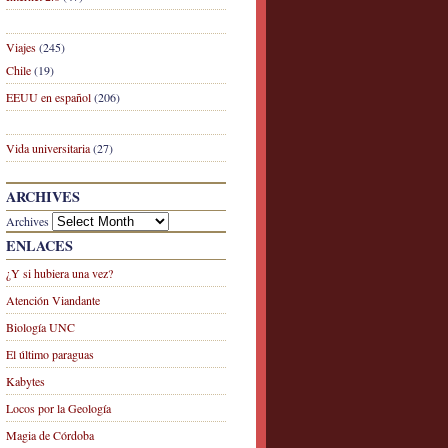
Viajes
(245)
Chile
(19)
EEUU en español
(206)
Vida universitaria
(27)
ARCHIVES
Archives
ENLACES
¿Y si hubiera una vez?
Atención Viandante
Biología UNC
El último paraguas
Kabytes
Locos por la Geología
Magia de Córdoba