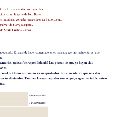
ríos y Lo que cuentan los mapuches
tuar como la gente de Judi Barrett
os mundiales contadas para chicos de Pablo Lisotto
ajedrez” de Garry Kasparov
o de María Cristina Ramos
er moderado. En caso de haber comentado antes va a aparecer normalmente; así que
re.
omentarios, quizás fue respondida ahí. Las preguntas que ya hayan sido
nadas.
 email, teléfonos o spam no serán aprobados. Los comentarios que no estén
o serán eliminados. También lo serán aquellos con lenguaje agresivo, intolerante o
tas.
Name (required)
E-Mail(required)