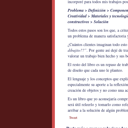
incorporé para todos mis trabajos pos
Problema > Definición > Componente
Creatividad > Materiales y tecnolo
constructivos > Solución
Todos estos pasos son los que, a crit
un problema de manera satisfactoria 
¿Cuántos clientes imaginan todo est
dibujito??”
. Por gente así dejé de t
valorar un trabajo bien hecho y sus b
El resto del libro es un repaso de tr
de diseño que cada uno le planteo.
El lenguaje y los conceptos que explic
especialmente su aporte a la reflexió
creación de objetos y no como una ac
Es un libro que yo aconsejaría compr
será útil releerlo y tomarlo como re
arribar a la solución de algún proble
Tweet