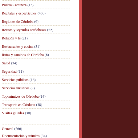
Policía Caminera
(13)
Recitales y espectáculos
(450)
Regiones de Córdoba
(6)
Relatos y leyendas cordobeses
(22)
Religión y fe
(21)
Restaurantes y cocina
(31)
Rutas y caminos de Córdoba
(8)
Salud
(34)
Seguridad
(11)
Servicios públicos
(16)
Servicios turísticos
(7)
Toponímicos de Córdoba
(14)
Transporte en Córdoba
(38)
Visitas guiadas
(30)
General
(266)
Documentación y trámites
(34)