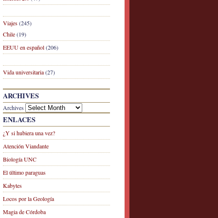
Viajes
(245)
Chile
(19)
EEUU en español
(206)
Vida universitaria
(27)
ARCHIVES
Archives
ENLACES
¿Y si hubiera una vez?
Atención Viandante
Biología UNC
El último paraguas
Kabytes
Locos por la Geología
Magia de Córdoba