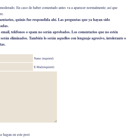
er moderado. En caso de haber comentado antes va a aparecer normalmente; así que
re.
omentarios, quizás fue respondida ahí. Las preguntas que ya hayan sido
nadas.
 email, teléfonos o spam no serán aprobados. Los comentarios que no estén
o serán eliminados. También lo serán aquellos con lenguaje agresivo, intolerante o
tas.
Name (required)
E-Mail(required)
se hagan en este post