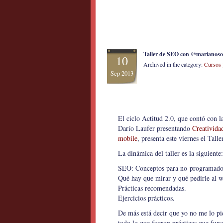
Taller de SEO con @marianosole
10
Archived in the category:
Cursos 
Sep 2013
El ciclo Actitud 2.0, que contó con 
Darío Laufer presentando
Creatividad
mobile
, presenta este viernes el Tal
La dinámica del taller es la siguiente:
SEO: Conceptos para no-programado
Qué hay que mirar y qué pedirle al 
Prácticas recomendadas.
Ejercicios prácticos.
De más está decir que yo no me lo pi
todo lo que fueron prácticas que func