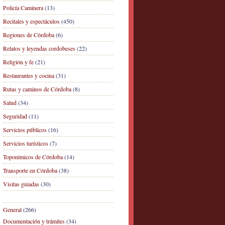
Policía Caminera
(13)
Recitales y espectáculos
(450)
Regiones de Córdoba
(6)
Relatos y leyendas cordobeses
(22)
Religión y fe
(21)
Restaurantes y cocina
(31)
Rutas y caminos de Córdoba
(8)
Salud
(34)
Seguridad
(11)
Servicios públicos
(16)
Servicios turísticos
(7)
Toponímicos de Córdoba
(14)
Transporte en Córdoba
(38)
Visitas guiadas
(30)
General
(266)
Documentación y trámites
(34)