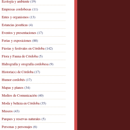
Ecología y ambiente
(19)
Empresas cordobesas
(11)
Entes y organismos
(13)
Estancias jesuíticas
(4)
Eventos y presentaciones
(17)
Ferias y exposiciones
(88)
Fiestas y festivales en Córdoba
(142)
Flora y Fauna de Córdoba
(5)
Hidrografía y orografía cordobesa
(9)
Historia(s) de Córdoba
(17)
Humor cordobés
(17)
Mapas y planos
(34)
Medios de Comunicación
(40)
Moda y belleza en Córdoba
(35)
Museos
(43)
Parques y reservas naturales
(5)
Personas y personajes
(6)