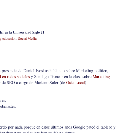
r en la Universidad Siglo 21
y educación
,
Social Media
la presencia de Daniel Ivoskus hablando sobre Marketing político,
 en redes sociales
y Santiago Troncar en la clase sobre
Marketing
ler de SEO a cargo de Mariano Soler (de
Guía Local
).
res.
webmaster.
erdo por nada porque en estos últimos años Google pateó el tablero y
ionaban para cualquiera hoy en día no sirven.