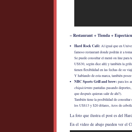
– Restaurant + Tienda + Espectácu
Hard Rock Café:
Al igual que en Univer
famoso restaurant donde podrán ir a toma
Se puede consultar el menú on line para t
U$S30, según dice allí) y también la gri
tienen flexibilidad en las fechas de su viaj
Y hablando de esta marca, también posee un 
NBC Sports Grill and brew:
para los a
chiquicientas
pantallas pasando deportes,
que después quieran salir de ahí?).
También tiene la posibilidad de consultar
los U$S13 y $20 dólares, Aros de cebol
La foto que ilustra el post es del Ha
En el video de abajo pueden ver el C