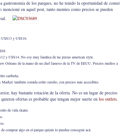
la gastronomía de los parques, no he tenido la oportunidad de comer
mo mencioné en aquel post, tanto menúes como precios se pueden
rsal.
tre U$S13 y U$S16.
$S8.
12 y U$S14. No soy muy fanática de las pizzas american style.
 New Orleans de la mano de un chef famoso de la TV de EEUU. Precios medios a
tilo caribeña.
rket: también comida estilo sureño, con precios más accesibles.
terior, hay bastante rotación de la oferta. No es un lugar de precios
i quieren ofertas es probable que tengan mejor suerte en
los outlets
.
tilo de vida skater.
os.
res.
n de comprar algo en el parque quizás lo pueden conseguir acá.