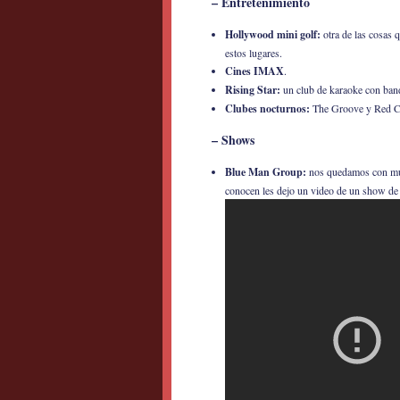
– Entretenimiento
Hollywood mini golf:
otra de las cosas 
estos lugares.
Cines IMAX
.
Rising Star:
un club de karaoke con ban
Clubes nocturnos:
The Groove y Red C
– Shows
Blue Man Group:
nos quedamos con much
conocen les dejo un video de un show de