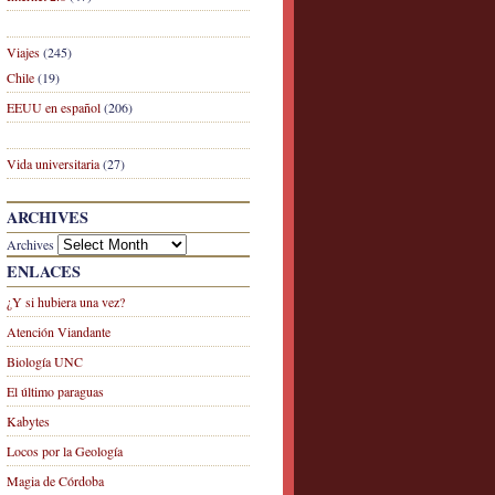
Viajes
(245)
Chile
(19)
EEUU en español
(206)
Vida universitaria
(27)
ARCHIVES
Archives
ENLACES
¿Y si hubiera una vez?
Atención Viandante
Biología UNC
El último paraguas
Kabytes
Locos por la Geología
Magia de Córdoba