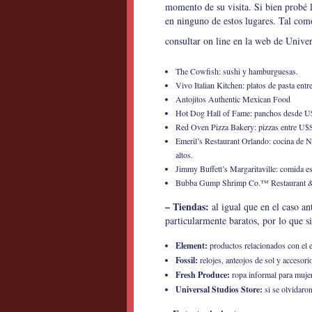
momento de su visita. Si bien probé 
en ninguno de estos lugares. Tal co
consultar on line en la web de Unive
The Cowfish: sushi y hamburguesas.
Vivo Italian Kitchen: platos de pasta en
Antojitos Authentic Mexican Food
Hot Dog Hall of Fame: panchos desde U
Red Oven Pizza Bakery: pizzas entre U$S
Emeril’s Restaurant Orlando: cocina de
altos.
Jimmy Buffett’s Margaritaville: comida es
Bubba Gump Shrimp Co.™ Restaurant & Ma
– Tiendas:
al igual que en el caso an
particularmente baratos, por lo que s
Element:
productos relacionados con el es
Fossil:
relojes, anteojos de sol y accesori
Fresh Produce:
ropa informal para muje
Universal Studios Store:
si se olvidaro