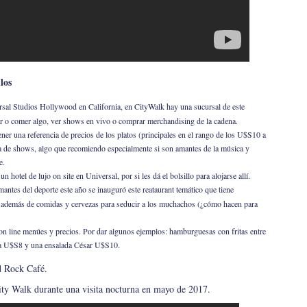
los
sal Studios Hollywood en California, en CityWalk hay una sucursal de este
r o comer algo, ver shows en vivo o comprar merchandising de la cadena.
ener una referencia de precios de los platos (principales en el rango de los U$S10 a
lla de shows, algo que recomiendo especialmente si son amantes de la música y
e.
hotel de lujo on site en Universal, por si les dá el bolsillo para alojarse allí.
mantes del deporte este año se inauguró este reataurant temático que tiene
 además de comidas y cervezas para seducir a los muchachos (¿cómo hacen para
 on line menúes y precios. Por dar algunos ejemplos: hamburguesas con fritas entre
la U$S8 y una ensalada César U$S10.
rd Rock Café.
ity Walk durante una visita nocturna en mayo de 2017.