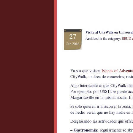
Visita al CityWalk en Universa
27
Archived in the category:
EEUU e
Jan 2016
Ya sea que visiten
Islands of Advent
CityWalk, un área de comercios, rest
Algo interesante es que CityWalk tie
Por ejemplo: por U$S12 se puede acce
Margaritaville en la misma noche. En 
Si solo quieren ir a recorrer la zona,
de hecho verán que no hay nadie en la
Desglosando las actividades que ofrec
– Gastronomía:
regularmente se abre