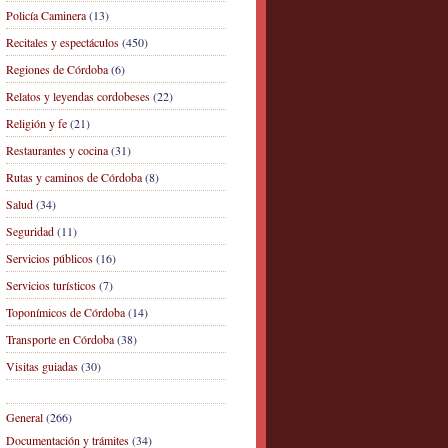
Policía Caminera
(13)
Recitales y espectáculos
(450)
Regiones de Córdoba
(6)
Relatos y leyendas cordobeses
(22)
Religión y fe
(21)
Restaurantes y cocina
(31)
Rutas y caminos de Córdoba
(8)
Salud
(34)
Seguridad
(11)
Servicios públicos
(16)
Servicios turísticos
(7)
Toponímicos de Córdoba
(14)
Transporte en Córdoba
(38)
Visitas guiadas
(30)
General
(266)
Documentación y trámites
(34)