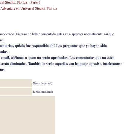
sal Studios Florida – Parte 4
of Adventure en Universal Studios Florida
er moderado. En caso de haber comentado antes va a aparecer normalmente; así que
re.
omentarios, quizás fue respondida ahí. Las preguntas que ya hayan sido
nadas.
 email, teléfonos o spam no serán aprobados. Los comentarios que no estén
o serán eliminados. También lo serán aquellos con lenguaje agresivo, intolerante o
tas.
Name (required)
E-Mail(required)