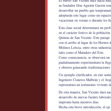
El barrio San Vicente nace hacia fin
su fundador Don Agustín Garzón tend
desarrollar un pueblo que tempraname
adoptarán este lugar como un espacio
vacacionar en verano o durante los f
Esta clase social determinará un perfi
en el carácter festivo de la población
Quintas de San Vicente. Este paisaje 
con el arribo al lugar de los Hornos d
Molinos Leticia, entre otras industria
tales como el Matadero del Este.
Como consecuencia, se observará un 
paulatinamente experimentará la lleg
y obreros generando trasformaciones a 
Un ejemplo clarificador, en este sentid
Ingeniero Cisneros Malbrán y el Arqu
representará un testimonio viviente d
De esta manera, San Vicente dará nac
desarrollo de nuevas fuentes laborale
impronta hasta nuestros días.
Hecha esta breve introducción, el eje 