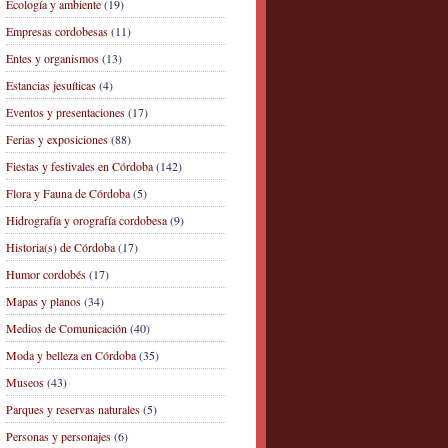
Ecología y ambiente
(19)
Empresas cordobesas
(11)
Entes y organismos
(13)
Estancias jesuíticas
(4)
Eventos y presentaciones
(17)
Ferias y exposiciones
(88)
Fiestas y festivales en Córdoba
(142)
Flora y Fauna de Córdoba
(5)
Hidrografía y orografía cordobesa
(9)
Historia(s) de Córdoba
(17)
Humor cordobés
(17)
Mapas y planos
(34)
Medios de Comunicación
(40)
Moda y belleza en Córdoba
(35)
Museos
(43)
Parques y reservas naturales
(5)
Personas y personajes
(6)