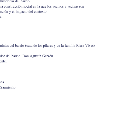
 históricas del barrio,
a construcción social en la que los vecinos y vecinas son
ucción y el impacto del contexto
s.
.
.
intas del barrio (casa de los pilares y de la familia Riera Vives)
dador del barrio: Don Agustín Garzón.
ente.
ona.
 Sarmiento.