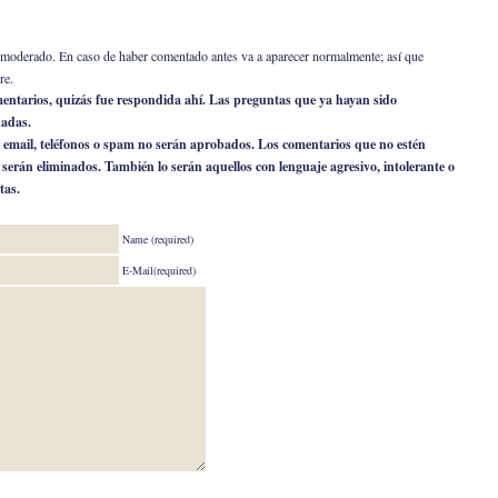
er moderado. En caso de haber comentado antes va a aparecer normalmente; así que
re.
omentarios, quizás fue respondida ahí. Las preguntas que ya hayan sido
nadas.
 email, teléfonos o spam no serán aprobados. Los comentarios que no estén
o serán eliminados. También lo serán aquellos con lenguaje agresivo, intolerante o
tas.
Name (required)
E-Mail(required)