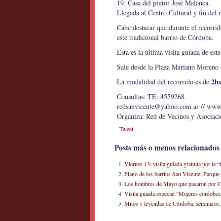
19. Casa del pintor José Malanca.
Llegada al Centro Cultural y fin del 
Cabe destacar que durante el recorrid
este tradicional barrio de Córdoba.
Esta es la última visita guiada de est
Sale desde la Plaza Mariano Moreno o
2hs
La modalidad del recorrido es de
Consultas: TE: 4559268.
redsanvicente@yahoo.com.ar // www.
Organiza: Red de Vecinos y Asociaci
Tweet
Posts más o menos relacionados
Viernes 13: visita guiada gratuita por la
Plano de los barrios San Vicente, Parqu
Los hombres de Mayo que pasaron por Có
Visita guiada especial “Mujeres cordobesa
Mitos y leyendas de Córdoba: seminario, v