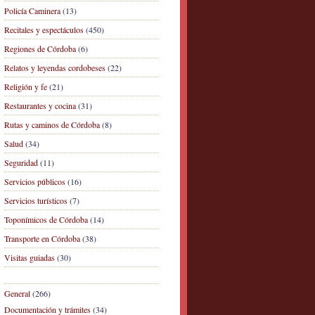
Policía Caminera
(13)
Recitales y espectáculos
(450)
Regiones de Córdoba
(6)
Relatos y leyendas cordobeses
(22)
Religión y fe
(21)
Restaurantes y cocina
(31)
Rutas y caminos de Córdoba
(8)
Salud
(34)
Seguridad
(11)
Servicios públicos
(16)
Servicios turísticos
(7)
Toponímicos de Córdoba
(14)
Transporte en Córdoba
(38)
Visitas guiadas
(30)
General
(266)
Documentación y trámites
(34)