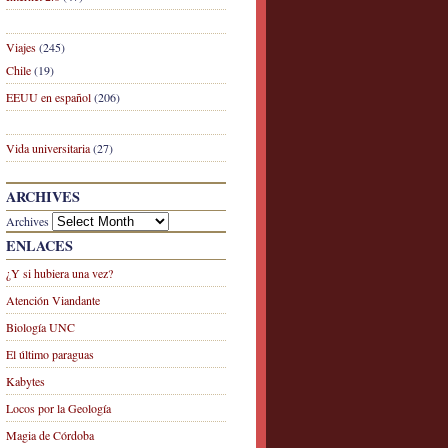
Viajes
(245)
Chile
(19)
EEUU en español
(206)
Vida universitaria
(27)
ARCHIVES
Archives
ENLACES
¿Y si hubiera una vez?
Atención Viandante
Biología UNC
El último paraguas
Kabytes
Locos por la Geología
Magia de Córdoba