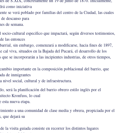
ales de S.XIX, concretamente un 19 de junio de 1870. Inicialmente,
rá como iniciativa
nte se verá poblado por familias del centro de la Ciudad, las cuales
 de descanso para
ines de semana.
l socio-cultural específico que impactará, según diversos testimonios,
 de las entonces
barrial, sin embargo, comenzará a modificarse, hacia fines de 1897,
e cal viva, situados en la Bajada del Pucará, el desarrollo de los
s que se incorporarán a las incipientes industrias, de otros tiempos,
cambio importante en la composición poblacional del barrio, que
ada de inmigrantes
nivel social, cultural y de infraestructura.
o, será la planificación del barrio obrero estilo inglés por el
itecto Kronfuss, lo cual
e esta nueva etapa.
imiento a una comunidad de clase media y obrera, propiciada por el
s, que dejará su
de la visita guiada consiste en recorrer los distintos lugares