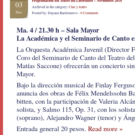
Programación del Teatro del Libertador – Noviembre 2014
03
Archived in the category:
Cine y teatro
Nov
Posted by: Dayana Barrionuevo -
0 Comments
Ma. 4 / 21.30 h – Sala Mayor
La Académica y el Seminario de Canto e
La Orquesta Académica Juvenil (Director F
Coro del Seminario de Canto del Teatro del
Matías Saccone) ofrecerán un concierto sin
Mayor.
Bajo la dirección musical de Finlay Fergus
anuncia dos obras de Félix Mendelssohn B
bitten, con la participación de Valeria Alc
solista, y Salmo 115, Op. 31, con los solis
(soprano), Alejandro Wagner (tenor) y Ánge
Entrada general 20 pesos.
Read more »