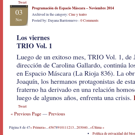
Tweet
Programación de Espacio Máscara – Noviembre 2014
03
Archived in the category:
Cine y teatro
Nov
Posted by: Dayana Barrionuevo -
0 Comments
Los viernes
TRIO Vol. 1
Luego de un exitoso mes, TRIO Vol. 1, de 
dirección de Carolina Gallardo, continúa l
en Espacio Máscara (La Rioja 836). La obra
Joaquín, los hermanos protagonistas de esta 
fraterno ha derivado en una relación homos
luego de algunos años, enfrenta una crisis.
Tweet
« Previous Page
—
Previous
Página 8 de 47
« Primera
«
...
4
5
6
7
8
9
10
11
12
13
...
20
30
40
...
»
Última »
Política de privacidad del blo