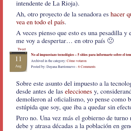
intendente de La Rioja).
Ah, otro proyecto de la senadora es
hacer q
vea en todo el país
.
A veces pienso que esto es una pesadilla y
me voy a despertar… en otro país 🙁
Tweet
No al impuestazo tecnológico – 5 sitios para informarte sobre el te
11
Archived in the category:
Cómo votaron
Aug
Posted by: Dayana Barrionuevo -
6 Comments
Sobre este asunto del impuesto a la tecnolo
desde antes de las
elecciones
y, considerand
demolieron al oficialismo, yo pense como b
estúpida que soy, que iba a quedar sin efect
Pero no. Una vez más el gobierno de turno
debe y atrasa décadas a la población en gen