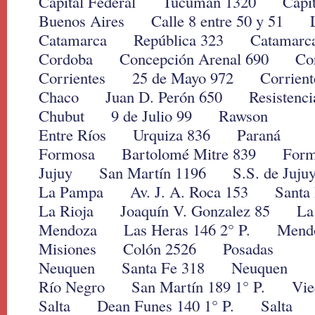
Capital Federal Tucumán 1320 Capita
Buenos Aires Calle 8 entre 50 y 51 L
Catamarca República 323 Catamarc
Cordoba Concepción Arenal 690 Co
Corrientes 25 de Mayo 972 Corrient
Chaco Juan D. Perón 650 Resistenci
Chubut 9 de Julio 99 Rawson
Entre Ríos Urquiza 836 Paraná
Formosa Bartolomé Mitre 839 Form
Jujuy San Martín 1196 S.S. de Juju
La Pampa Av. J. A. Roca 153 Santa 
La Rioja Joaquín V. Gonzalez 85 La 
Mendoza Las Heras 146 2° P. Mend
Misiones Colón 2526 Posadas
Neuquen Santa Fe 318 Neuquen
Río Negro San Martín 189 1° P. Vi
Salta Dean Funes 140 1° P. Salta