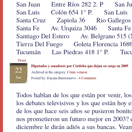
San Juan Entre Ríos 282 2. P San Ju
San Luis Colón 654 1° P. San Luis
Santa Cruz Zapiola 36 Rio Gallegos
Santa Fe Av. Urquiza 3046 Santa Fe
Santiago Del Estero Av. Belgrano 515 
Tierra Del Fuego Goleta Florencia 1
Tucumán Las Piedras 418 1° P. Tuc
Tweet
Diputados y senadores por Córdoba que dejan su cargo en 2009
22
Archived in the category:
Cómo votaron
Jun
Posted by: Dayana Barrionuevo -
4 Comments
Todos hablan de los que están por venir, lo
los debates televisivos y los que están hoy
de los que hace seis años se pusieron bonit
nos prometieron un futuro mejor en 2003? e
diciembre le dirán adiós a sus bancas. Vea