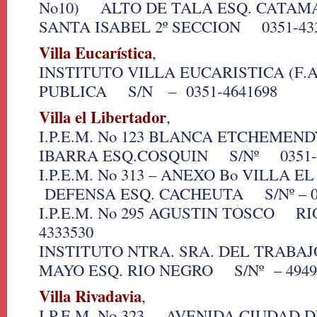
No10) ALTO DE TALA ESQ. CATA
SANTA ISABEL 2º SECCION 0351-43
Villa Eucarística
,
INSTITUTO VILLA EUCARISTICA (F.
PUBLICA S/N – 0351-4641698
Villa el Libertador
,
I.P.E.M. No 123 BLANCA ETCHEM
IBARRA ESQ.COSQUIN S/Nº 0351-4
I.P.E.M. No 313 – ANEXO Bo VILLA
DEFENSA ESQ. CACHEUTA S/Nº – 03
I.P.E.M. No 295 AGUSTIN TOSCO R
4333530
INSTITUTO NTRA. SRA. DEL TRAB
MAYO ESQ. RIO NEGRO S/Nº – 4949
Villa Rivadavia
,
I.P.E.M. No 323 AVENIDA CIUDAD