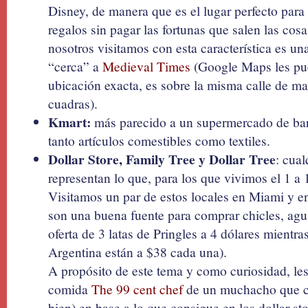
Disney, de manera que es el lugar perfecto par
regalos sin pagar las fortunas que salen las cos
nosotros visitamos con esta característica es un
“cerca” a
Medieval Times
(Google Maps les pu
ubicación exacta, es sobre la misma calle de ma
cuadras).
Kmart:
más parecido a un supermercado de barr
tanto artículos comestibles como textiles.
Dollar Store, Family Tree y Dollar Tree
: cua
representan lo que, para los que vivimos el 1 a 
Visitamos un par de estos locales en Miami y en
son una buena fuente para comprar chicles, ag
oferta de 3 latas de Pringles a 4 dólares mientr
Argentina están a $38 cada una).
A propósito de este tema y como curiosidad, le
comida
The 99 cent chef
de un muchacho que c
bien) en base a lo que consigue en los dollar sto