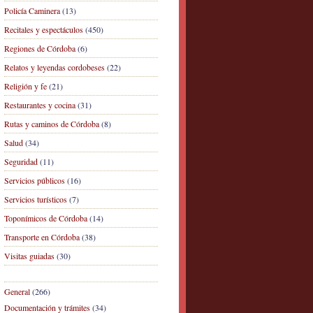
Policía Caminera
(13)
Recitales y espectáculos
(450)
Regiones de Córdoba
(6)
Relatos y leyendas cordobeses
(22)
Religión y fe
(21)
Restaurantes y cocina
(31)
Rutas y caminos de Córdoba
(8)
Salud
(34)
Seguridad
(11)
Servicios públicos
(16)
Servicios turísticos
(7)
Toponímicos de Córdoba
(14)
Transporte en Córdoba
(38)
Visitas guiadas
(30)
General
(266)
Documentación y trámites
(34)