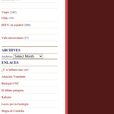
Viajes
(245)
Chile
(19)
EEUU en español
(206)
Vida universitaria
(27)
ARCHIVES
Archives
ENLACES
¿Y si hubiera una vez?
Atención Viandante
Biología UNC
El último paraguas
Kabytes
Locos por la Geología
Magia de Córdoba