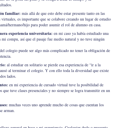
ultados.
ón familiar:
más allá de que esto debe estar presente tanto en las
 virtuales, es importante que se colabore creando un lugar de estudio
mamá/hermano/hijo para poder asumir el rol de alumno en casa.
imera experiencia universitaria:
en mi caso ya había estudiado una
on mi compu, así que el pasaje fue medio natural y no tuve ningún
 del colegio puede ser algo más complicado no tener la obligación de
stencia.
rio:
al estudiar en solitario se pierde esa experiencia de “ir a la
ausó al terminar el colegio. Y con ello toda la diversidad que existe
dos lados.
ntes:
en mi experiencia de cursado virtual tuve la posibilidad de
os que tuve clases presenciales y no siempre se logra transmitir en un
ases:
muchas veces uno aprende mucho de cosas que cuentan los
se arman.
tallazo general en base a mi experiencia. Cualquier duda o pregunta