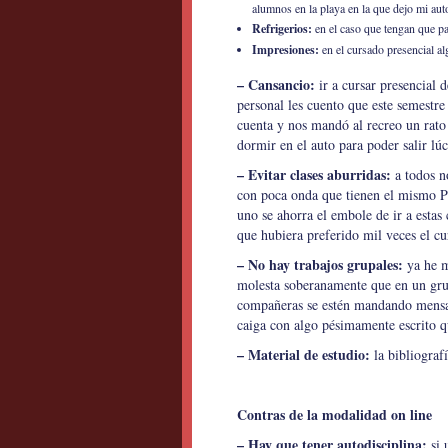
alumnos en la playa en la que dejo mi au
Refrigerios:
en el caso que tengan que pa
Impresiones:
en el cursado presencial alg
– Cansancio:
ir a cursar presencial 
personal les cuento que este semestre 
cuenta y nos mandó al recreo un rato
dormir en el auto para poder salir lúci
– Evitar clases aburridas:
a todos n
con poca onda que tienen el mismo P
uno se ahorra el embole de ir a estas
que hubiera preferido mil veces el cu
– No hay trabajos grupales:
ya he m
molesta soberanamente que en un grup
compañeras se estén mandando mensaji
caiga con algo pésimamente escrito qu
– Material de estudio:
la bibliograf
Contras de la modalidad on line
– Hay que tener autodisciplina:
si 