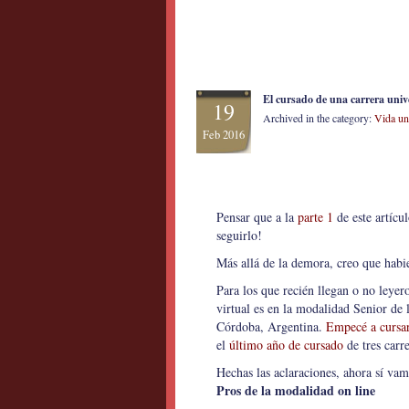
El cursado de una carrera unive
19
Archived in the category:
Vida uni
Feb 2016
Pensar que a la
parte 1
de este artíc
seguirlo!
Más allá de la demora, creo que habi
Para los que recién llegan o no leyero
virtual es en la modalidad Senior de 
Córdoba, Argentina.
Empecé a cursar
el
último año de cursado
de tres carre
Hechas las aclaraciones, ahora sí vamo
Pros de la modalidad on line