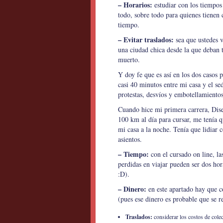
– Horarios:
estudiar con los tiempos 
todo, sobre todo para quienes tiene
tiempo.
– Evitar traslados:
sea que ustedes v
una ciudad chica desde la que deban t
muerto.
Y doy fe que es así en los dos casos 
casi 40 minutos entre mi casa y el s
protestas, desvíos y embotellamientos
Cuando hice mi primera carrera, Diseñ
100 km al día para cursar, me tenía q
mi casa a la noche. Tenía que lidiar c
asientos.
– Tiempo:
con el cursado on line, la
perdidas en viajar pueden ser dos hor
:D).
– Dinero:
en este apartado hay que c
(pues ese dinero es probable que se r
Traslados:
considerar los costos de cole