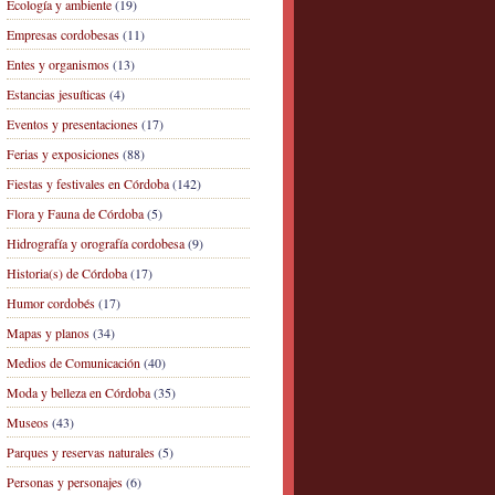
Ecología y ambiente
(19)
Empresas cordobesas
(11)
Entes y organismos
(13)
Estancias jesuíticas
(4)
Eventos y presentaciones
(17)
Ferias y exposiciones
(88)
Fiestas y festivales en Córdoba
(142)
Flora y Fauna de Córdoba
(5)
Hidrografía y orografía cordobesa
(9)
Historia(s) de Córdoba
(17)
Humor cordobés
(17)
Mapas y planos
(34)
Medios de Comunicación
(40)
Moda y belleza en Córdoba
(35)
Museos
(43)
Parques y reservas naturales
(5)
Personas y personajes
(6)