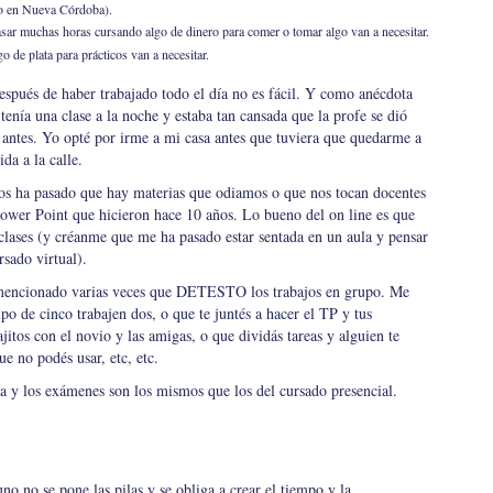
to en Nueva Córdoba).
sar muchas horas cursando algo de dinero para comer o tomar algo van a necesitar.
o de plata para prácticos van a necesitar.
después de haber trabajado todo el día no es fácil. Y como anécdota
tenía una clase a la noche y estaba tan cansada que la profe se dió
 antes. Yo opté por irme a mi casa antes que tuviera que quedarme a
da a la calle.
os ha pasado que hay materias que odiamos o que nos tocan docentes
ower Point que hicieron hace 10 años. Lo bueno del on line es que
 clases (y créanme que me ha pasado estar sentada en un aula y pensar
rsado virtual).
encionado varias veces que DETESTO los trabajos en grupo. Me
o de cinco trabajen dos, o que te juntés a hacer el TP y tus
tos con el novio y las amigas, o que dividás tareas y alguien te
e no podés usar, etc, etc.
ía y los exámenes son los mismos que los del cursado presencial.
uno no se pone las pilas y se obliga a crear el tiempo y la