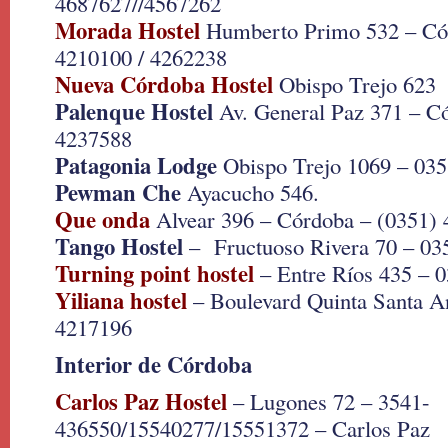
4687627//4567262
Morada Hostel
Humberto Primo 532 – Có
4210100 / 4262238
Nueva Córdoba Hostel
Obispo Trejo 623
Palenque Hostel
Av. General Paz 371 – C
4237588
Patagonia Lodge
Obispo Trejo 1069 – 03
Pewman Che
Ayacucho 546.
Que onda
Alvear 396 – Córdoba – (0351)
Tango Hostel
– Fructuoso Rivera 70 – 03
Turning point hostel
– Entre Ríos 435 – 
Yiliana hostel
– Boulevard Quinta Santa An
4217196
Interior de Córdoba
Carlos Paz Hostel
– Lugones 72 – 3541-
436550/15540277/15551372 – Carlos Paz