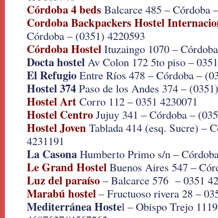
Córdoba 4 beds
Balcarce 485 – Córdoba –
Cordoba Backpackers Hostel Internacio
Córdoba – (0351) 4220593
Córdoba Hostel
Ituzaingo 1070 – Córdob
Docta hostel
Av Colon 172 5to piso – 035
El Refugio
Entre Ríos 478 – Córdoba – (0
Hostel 374
Paso de los Andes 374 – (0351
Hostel Art
Corro 112 – 0351 4230071
Hostel Centro
Jujuy 341 – Córdoba – (03
Hostel Joven
Tablada 414 (esq. Sucre) – C
4231191
La Casona
Humberto Primo s/n – Córdoba
Le Grand Hostel
Buenos Aires 547 – Cór
Luz del paraíso
– Balcarce 576 – 0351 4
Marabú hostel
– Fructuoso rivera 28 – 0
Mediterránea Hoste
l – Obispo Trejo 1119