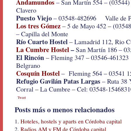
Andamundos
– San Martín 554 – (03544)
Clavero
Puesto Viejo
– 03548-482696 Valle de P
Los tres Gómez
– 5 de Mayo 452 – (03548
– Capilla del Monte
Río Cuarto Hostel
– Lamadrid 112, Rio C
La Cumbre Hostel
–
San Martín 186 – 0
El Rincón
– Fleming 347 – 03546-461323 
Belgrano
Cosquín Hostel
– Fleming 564 – 03541 1
Refugio Gavilán Patas Largas
– Ruta 38 
Corral – La Cumbre – Cel: 03548-1546831
Tweet
Posts más o menos relacionados
Hoteles, hostels y aparts en Córdoba capital
Radios AM y FM de Córdoba capital