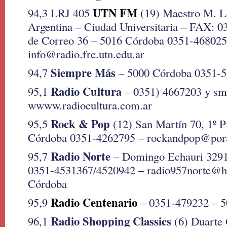
UTN FM
94,3 LRJ 405
(19) Maestro M. L
Argentina – Ciudad Universitaria – FAX: 0
de Correo 36 – 5016 Córdoba 0351-468025
info@radio.frc.utn.edu.ar
Siempre Más
94,7
– 5000 Córdoba 0351-5
Radio Cultura
95,1
– 0351) 4667203 y sm
wwww.radiocultura.com.ar
Rock & Pop
95,5
(12) San Martín 70, 1º P
Córdoba 0351-4262795 – rockandpop@pora
Radio Norte
95,7
– Domingo Echauri 3291
0351-4531367/4520942 – radio957norte@h
Córdoba
Radio Centenario
95,9
– 0351-479232 – 5
Radio Shopping Classics
96,1
(6) Duarte 