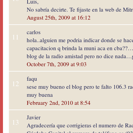
Luis,
No sabría decirte. Te fijaste en la web de Mi
August 25th, 2009 at 16:12
carlos
11
hola..alguien me podria indicar donde se hac
capacitacion q brinda la muni aca en cba??…m
blog de la radio amistad pero no dice nada…
October 7th, 2009 at 9:03
faqu
12
sese muy bueno el blog pero te falto 106.3 r
muy buena
February 2nd, 2010 at 8:54
Javier
13
Agradecería que corrigieras el numero de Ra