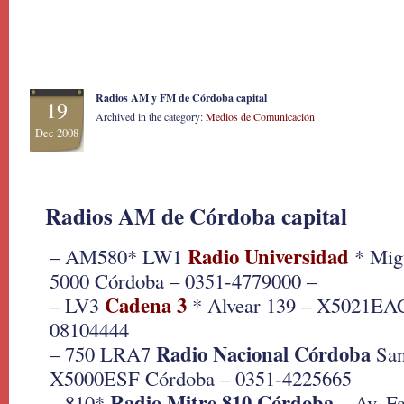
Radios AM y FM de Córdoba capital
19
Archived in the category:
Medios de Comunicación
Dec 2008
Radios AM de Córdoba capital
Radio Universidad
– AM580* LW1
* Migu
5000 Córdoba – 0351-4779000 –
Cadena 3
– LV3
* Alvear 139 – X5021EAC
08104444
Radio Nacional Córdoba
– 750 LRA7
San
X5000ESF Córdoba – 0351-4225665
Radio Mitre 810 Córdoba
– 810*
– Av. Fa