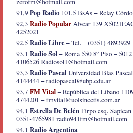
zerofm@hotmail.com
Pop Radio
91,9
101.5 BsAs – Relay Córdo
Radio Popular
92,3
Alvear 139 X5021EAC
4252021
Radio Libre
92.5
– Tel. (0351) 4893929
Radio Sol
93.1
– Roma 550 8º Piso – 5012
4106526 Radiosol1@hotmail.com
Radio Pascal
93,3
Universidad Blas Pasca
4144444 – radiopascal@ubp.edu.ar
FM Vital
93,7
– República del Líbano 110
4744201 – fmvital@uolsinectis.com.ar
Estrella De Belén
94,1
Firpo esq. Sapican
0351-4765981 radio941fm@hotmail.com
Radio Argentina
94.1