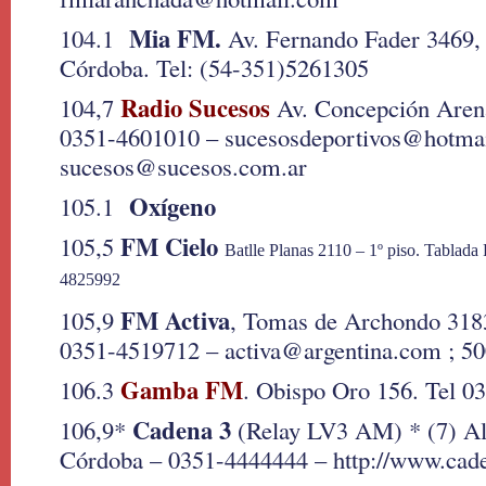
Mia FM.
104.1
Av. Fernando Fader 3469,
Córdoba. Tel: (54-351)5261305
Radio Sucesos
104,7
Av. Concepción Aren
0351-4601010 – sucesosdeportivos@hotmai
sucesos@sucesos.com.ar
Oxígeno
105.1
FM Cielo
105,5
Batlle Planas 2110 – 1º piso.
Tablada 
4825992
FM Activa
105,9
, Tomas de Archondo 3183
0351-4519712 – activa@argentina.com ; 50
Gamba FM
106.3
. Obispo Oro 156. Tel 0
Cadena 3
106,9*
(Relay LV3 AM) * (7) A
Córdoba – 0351-4444444 – http://www.cad