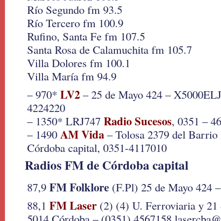
Río Segundo fm 93.5
Río Tercero fm 100.9
Rufino, Santa Fe fm 107.5
Santa Rosa de Calamuchita fm 105.7
Villa Dolores fm 100.1
Villa María fm 94.9
LV2
– 970*
– 25 de Mayo 424 – X5000ELJ
4224220
Radio Sucesos
– 1350* LRJ747
, 0351 – 4
AM Vida
– 1490
– Tolosa 2379 del Barri
Córdoba capital, 0351-4117010
Radios FM de Córdoba capital
FM Folklore
87,9
(F.Pl) 25 de Mayo 424 
FM Laser
88,1
(2) (4) U. Ferroviaria y 21
5014 Córdoba – (0351) 4567158 lasercba