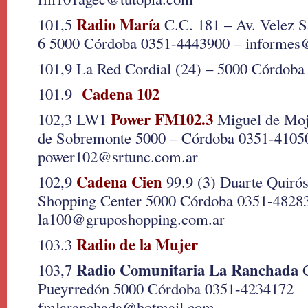
Radio María
101,5
C.C. 181 – Av. Velez Sa
6 5000 Córdoba 0351-4443900 – informes@
101,9 La Red Cordial (24) – 5000 Córdoba
Cadena 102
101.9
Power FM102.3
102,3 LW1
Miguel de Moj
de Sobremonte 5000 – Córdoba 0351-4105
power102@srtunc.com.ar
Cadena Cien
102,9
99.9 (3) Duarte Quiró
Shopping Center 5000 Córdoba 0351-4828
la100@gruposhopping.com.ar
Radio de la Mujer
103.3
Radio Comunitaria La Ranchada
103,7
G
Pueyrredón 5000 Córdoba 0351-4234172
fmlaranchada@hotmail.com