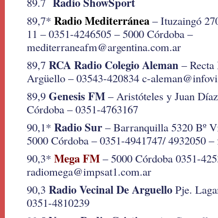
Radio ShowSport
89.7
Radio Mediterránea
89,7*
– Ituzaingó 27
11 – 0351-4246505 – 5000 Córdoba –
mediterraneafm@argentina.com.ar
RCA Radio Colegio Aleman
89,7
– Recta 
Argüello – 03543-420834 c-aleman@infovi
Genesis FM
89,9
– Aristóteles y Juan Díaz
Córdoba – 0351-4763167
Radio Sur
90,1*
– Barranquilla 5320 Bº Vi
5000 Córdoba – 0351-4941747/ 4932050 –
Mega FM
90,3*
– 5000 Córdoba 0351-425
radiomega@impsat1.com.ar
Radio Vecinal De Arguello
90,3
Pje. Laga
0351-4810239