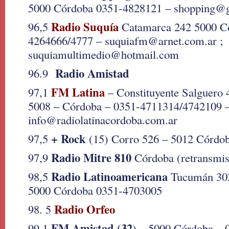
5000 Córdoba 0351-4828121 – shopping@g
Radio Suquía
96,5
Catamarca 242 5000 C
4264666/4777 – suquiafm@arnet.com.ar ;
suquiamultimedio@hotmail.com
Radio Amistad
96.9
FM Latina
97,1
– Constituyente Salguero 
5008 – Córdoba – 0351-4711314/4742109 
info@radiolatinacordoba.com.ar
+ Rock
97,5
(15) Corro 526 – 5012 Córdo
Radio Mitre 810
97,9
Córdoba (retransmi
Radio Latinoamericana
98,5
Tucumán 302
5000 Córdoba 0351-4703005
Radio Orfeo
98. 5
FM Amistad (32
99,1
) – 5000 Córdoba –