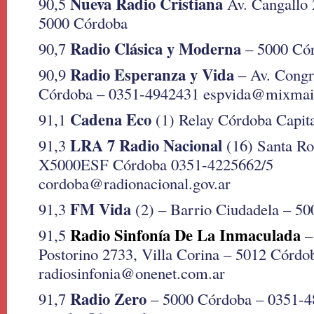
Nueva Radio Cristiana
90,5
Av. Cangallo 
5000 Córdoba
Radio Clásica y Moderna
90,7
– 5000 Có
Radio Esperanza y Vida
90,9
– Av. Congr
Córdoba – 0351-4942431 espvida@mixmai
Cadena Eco
91,1
(1) Relay Córdoba Capit
LRA 7 Radio Nacional
91,3
(16) Santa Ro
X5000ESF Córdoba 0351-4225662/5
cordoba@radionacional.gov.ar
FM Vida
91,3
(2) – Barrio Ciudadela – 5
Radio Sinfonía De La Inmaculada
91,5
–
Postorino 2733, Villa Corina – 5012 Córd
radiosinfonia@onenet.com.ar
Radio Zero
91,7
– 5000 Córdoba – 0351-4