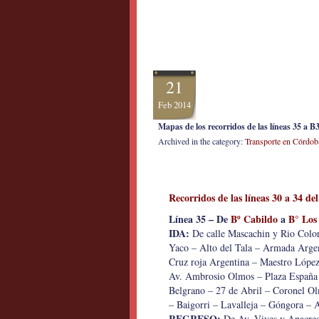
21
Feb 2014
Mapas de los recorridos de las líneas 35 a 
Archived in the category:
Transporte en Córdob
Recorridos de las líneas 30 a 34 del
Línea 35 – De
Bº Cabildo
a
B° Los
IDA:
De calle Mascachin y Rio Colo
Yaco – Alto del Tala – Armada Argen
Cruz roja Argentina – Maestro Lópe
Av. Ambrosio Olmos – Plaza España –
Belgrano – 27 de Abril – Coronel Ol
– Baigorri – Lavalleja – Góngora – A
REGRESO:
De Av. Vives y Anacreo