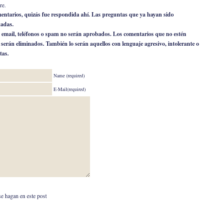
re.
omentarios, quizás fue respondida ahí. Las preguntas que ya hayan sido
nadas.
 email, teléfonos o spam no serán aprobados. Los comentarios que no estén
o serán eliminados. También lo serán aquellos con lenguaje agresivo, intolerante o
tas.
Name (required)
E-Mail(required)
se hagan en este post