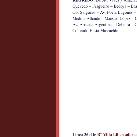
Quevedo – Fragueiro – Bedoya – Bran
Ob. Salguero – Av. Poeta Lugones –
Medina Allende – Maestro López – Cru
Av. Armada Argentina – Defensa – C
Colorado Hasta Mascachin.
Línea 36: De
B° Villa Libertador