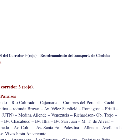
B30 del Corredor 3 (rojo) – Reordenamiento del transporte de Córdoba
a
 corredor 3 (rojo)
.
 Paraísos
rado – Rio Colorado – Cajamarca – Cumbres del Perchel – Cachi
tina – rotonda Brown – Av. Vélez Sarsfield – Romagosa – Friuli –
z (UTN) – Medina Allende – Venezuela – Richardson- Ob. Trejo –
 Bv. Chacabuco – Bv. Illia – Bv. San Juan – M. T. de Alvear –
medo – Av. Colon – Av. Santa Fe – Palestina – Allende – Avellaneda
v. Vives hasta Anacreonte.
nte – Anacreonte – Las Junturas – Góngora – Rodríguez Peña –