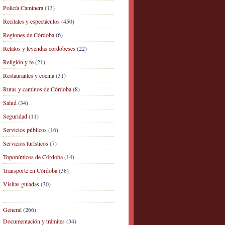
Policía Caminera
(13)
Recitales y espectáculos
(450)
Regiones de Córdoba
(6)
Relatos y leyendas cordobeses
(22)
Religión y fe
(21)
Restaurantes y cocina
(31)
Rutas y caminos de Córdoba
(8)
Salud
(34)
Seguridad
(11)
Servicios públicos
(16)
Servicios turísticos
(7)
Toponímicos de Córdoba
(14)
Transporte en Córdoba
(38)
Visitas guiadas
(30)
General
(266)
Documentación y trámites
(34)