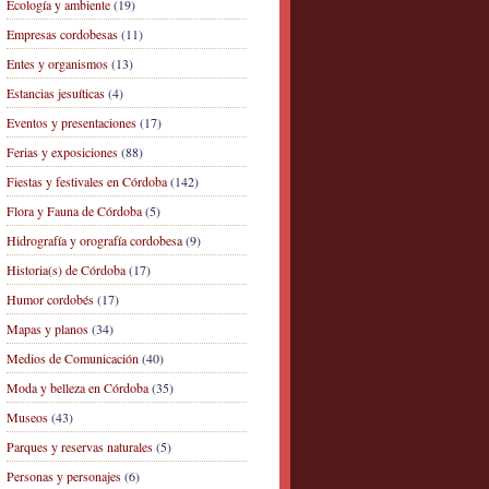
Ecología y ambiente
(19)
Empresas cordobesas
(11)
Entes y organismos
(13)
Estancias jesuíticas
(4)
Eventos y presentaciones
(17)
Ferias y exposiciones
(88)
Fiestas y festivales en Córdoba
(142)
Flora y Fauna de Córdoba
(5)
Hidrografía y orografía cordobesa
(9)
Historia(s) de Córdoba
(17)
Humor cordobés
(17)
Mapas y planos
(34)
Medios de Comunicación
(40)
Moda y belleza en Córdoba
(35)
Museos
(43)
Parques y reservas naturales
(5)
Personas y personajes
(6)