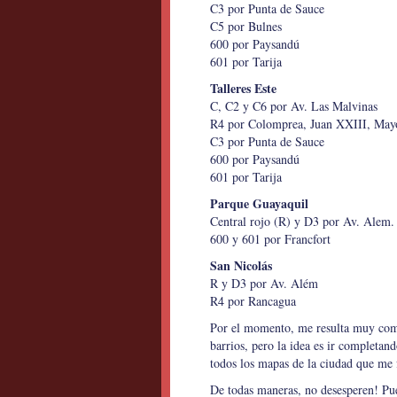
C3 por Punta de Sauce
C5 por Bulnes
600 por Paysandú
601 por Tarija
Talleres Este
C, C2 y C6 por Av. Las Malvinas
R4 por Colomprea, Juan XXIII, Mayo
C3 por Punta de Sauce
600 por Paysandú
601 por Tarija
Parque Guayaquil
Central rojo (R) y D3 por Av. Alem.
600 y 601 por Francfort
San Nicolás
R y D3 por Av. Além
R4 por Rancagua
Por el momento, me resulta muy compl
barrios, pero la idea es ir completan
todos los mapas de la ciudad que me 
De todas maneras, no desesperen! Pue