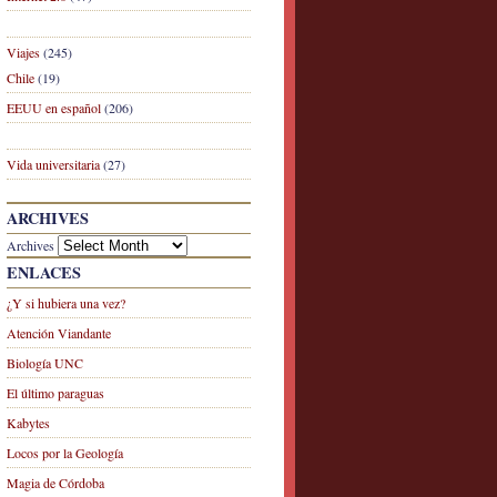
Viajes
(245)
Chile
(19)
EEUU en español
(206)
Vida universitaria
(27)
ARCHIVES
Archives
ENLACES
¿Y si hubiera una vez?
Atención Viandante
Biología UNC
El último paraguas
Kabytes
Locos por la Geología
Magia de Córdoba