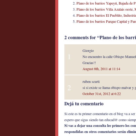
Plano de los barrios Yapeyú, Bajada de P
Plano de los barrios Villa Azalais oeste,
Plano de los barrios El Pueblito, Industr
Plano de los barrios Parque Capital y Pa
2 comments for “Plano de los barri
Giorgio
1
No encuentro la calle Obispo Manuel P
Gracias!!
August 8th, 2011 at 11:14
ruben scurti
2
si si existe se llama obispo malvar y p
October 31st, 2012 at 6:22
Dejá tu comentario
Si este es tu primer comentario en el blog va a s
espero que sigas siendo tan educad@ como siemp
Si vas a dejar una consulta lee primero los c
respondidas en otros comentarios serán elimi