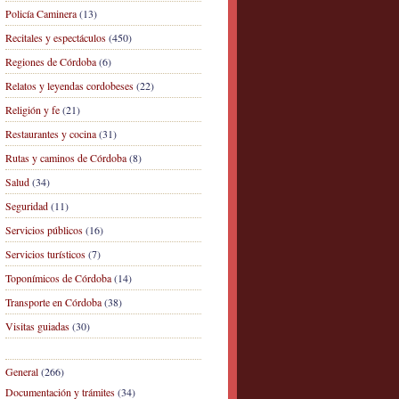
Policía Caminera
(13)
Recitales y espectáculos
(450)
Regiones de Córdoba
(6)
Relatos y leyendas cordobeses
(22)
Religión y fe
(21)
Restaurantes y cocina
(31)
Rutas y caminos de Córdoba
(8)
Salud
(34)
Seguridad
(11)
Servicios públicos
(16)
Servicios turísticos
(7)
Toponímicos de Córdoba
(14)
Transporte en Córdoba
(38)
Visitas guiadas
(30)
General
(266)
Documentación y trámites
(34)