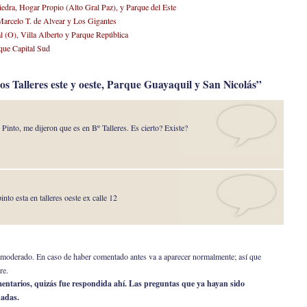
iedra, Hogar Propio (Alto Gral Paz), y Parque del Este
 Marcelo T. de Alvear y Los Gigantes
ial (O), Villa Alberto y Parque República
rque Capital Sud
os Talleres este y oeste, Parque Guayaquil y San Nicolás”
into, me dijeron que es en Bº Talleres. Es cierto? Existe?
into esta en talleres oeste ex calle 12
er moderado. En caso de haber comentado antes va a aparecer normalmente; así que
re.
omentarios, quizás fue respondida ahí. Las preguntas que ya hayan sido
nadas.