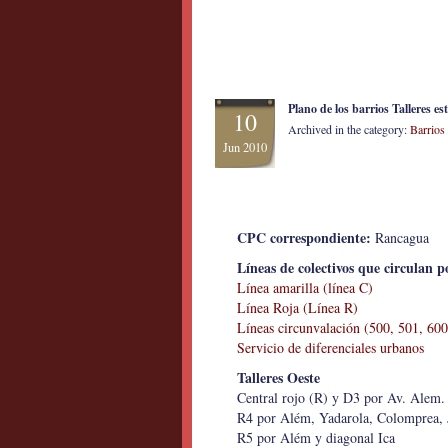
Plano de los barrios Talleres e
10
Archived in the category:
Barrios
Jun 2010
CPC correspondiente:
Rancagua
Líneas de colectivos que circulan p
Línea amarilla (línea C)
Línea Roja (Línea R)
Líneas circunvalación (500, 501, 600
Servicio de diferenciales urbanos
Talleres Oeste
Central rojo (R) y D3 por Av. Alem.
R4 por Além, Yadarola, Colomprea, 
R5 por Além y diagonal Ica