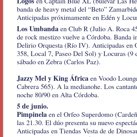
Logos
en Captain Blue XL (bulevar Las Her
banda de heavy metal del “Beto” Zamarbide
Anticipadas próximamente en Edén y Locu
Los Umbanda
en Club R (Julio A. Roca 4
de rock mestizo vuelve a Córdoba. Banda i
Delirio Orquesta (Río IV). Anticipadas en 
358, Local 7, Paseo Del Sol) y Locuras (9 d
sábado en Zebra (Carlos Paz).
Jazzy Mel y King África
en Voodo Lounge
Cabrera 565). A la medianohe. Los cantant
noche 80/90 en Alta Córdoba.
5 de junio.
Pimpinela
en el Orfeo Superdomo (Cardeño
las 21.30. El dúo presenta su nuevo espectá
Anticipadas en Tiendas Vesta de de Dinosa