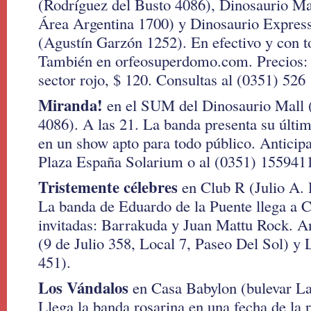
(Rodríguez del Busto 4086), Dinosaurio Ma
Área Argentina 1700) y Dinosaurio Expres
(Agustín Garzón 1252). En efectivo y con to
También en orfeosuperdomo.com. Precios: p
sector rojo, $ 120. Consultas al (0351) 526
Miranda!
en el SUM del Dinosaurio Mall 
4086). A las 21. La banda presenta su últi
en un show apto para todo público. Anticipa
Plaza España Solarium o al (0351) 155941
Tristemente célebres
en Club R (Julio A. 
La banda de Eduardo de la Puente llega a 
invitadas: Barrakuda y Juan Mattu Rock. A
(9 de Julio 358, Local 7, Paseo Del Sol) y 
451).
Los Vándalos
en Casa Babylon (bulevar La
Llega la banda rosarina en una fecha de la 