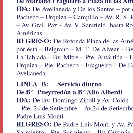
De Mariano Fragueiro a Plaza de las Am
IDA:
De Avellaneda y De los Santos – por é
Pacheco – Urquiza – Campillo – Av. R. S. 
– Av. Gral. Paz – Av. V. Sarsfield hasta R
Américas.
REGRESO:
De Rotonda Plaza de las Amé
por ésta – Belgrano – M. T. De Alvear – B
La Tablada – Bv. Mitre – Pte. Antártida – 
Urquiza – Pje. Pacheco – Fragueiro – De E
Avellaneda.-
LINEA B: Servicio diurno
De B° Pueyrredón a B° Alto Alberdi
IDA:
De Bv. Domingo Zípoli y Av. Colón –
– Pte. 24 de Setiembre – Av.24 de Setiembr
Padre Luis Monti.-
REGRESO:
De Padre Luis Monti y Av. Pat
Sarmiento – Pte. Sarmiento – Bv. Guzmán 