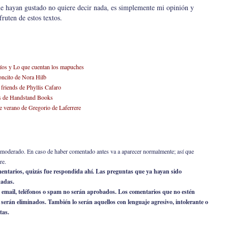
 hayan gustado no quiere decir nada, es simplemente mi opinión y
ruten de estos textos.
ríos y Lo que cuentan los mapuches
oncito de Nora Hilb
friends de Phyllis Cafaro
cos de Handstand Books
de verano de Gregorio de Laferrere
er moderado. En caso de haber comentado antes va a aparecer normalmente; así que
re.
omentarios, quizás fue respondida ahí. Las preguntas que ya hayan sido
nadas.
 email, teléfonos o spam no serán aprobados. Los comentarios que no estén
o serán eliminados. También lo serán aquellos con lenguaje agresivo, intolerante o
tas.