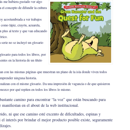
zás me hubiera gustado ver algo
 el concepto de difundir la cultura
toy acostumbrada a ver trabajos
s como lápiz, crayón, acuarela,
un plus al texto y que van educando
órico.
 serie no se incluyó un glosario
glosario para todos los libros, por
ntes en la historia de un título
an con las mismas páginas que muestran un plano de la isla donde viven todos
omprender ninguna historia.
s finalizan con el mismo glosario. Da una impresión de vagancia o de que quisieron
conozco por qué repiten en todos los libros lo mismo.
r bastante camino para encontrar “la voz” que están buscando para
 manifiestan en el about de la web institucional.
pido, ni que ese camino esté excento de dificultades, espinas y
i el interés por brindar el mejor producto posible existe, seguramente
dizajes.