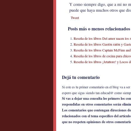
Y como siempre digo, que a mi no me
puede que haya muchos otros que disf
Tweet
Posts más o menos relacionados
Reseña de los libros Del amor nacen los 
Reseña de los libros Gastón ratón y Gast
Reseña de los libros Captain McFinn and 
Reseña de los libros de cocina para chi
Reseña de los libros ¡Jetattore! y Locos 
Dejá tu comentario
Si este es tu primer comentario en el blog va a s
espero que sigas siendo tan educad@ como siemp
Si vas a dejar una consulta lee primero los c
respondidas en otros comentarios serán elimi
Los comentarios que contengan direcciones de
relacionados con el tema específico del artícul
que no respeten opiniones de otros comentaris