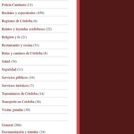
Policía Caminera
(13)
Recitales y espectáculos
(450)
Regiones de Córdoba
(6)
Relatos y leyendas cordobeses
(22)
Religión y fe
(21)
Restaurantes y cocina
(31)
Rutas y caminos de Córdoba
(8)
Salud
(34)
Seguridad
(11)
Servicios públicos
(16)
Servicios turísticos
(7)
Toponímicos de Córdoba
(14)
Transporte en Córdoba
(38)
Visitas guiadas
(30)
General
(266)
Documentación y trámites
(34)