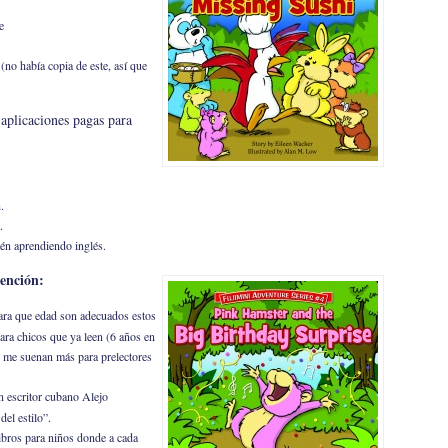
e
(no había copia de este, así que
 aplicaciones pagas para
.
.
tén aprendiendo inglés.
tención:
ara que edad son adecuados estos
 para chicos que ya leen (6 años en
as me suenan más para prelectores
n escritor cubano Alejo
del estilo”.
ibros para niños donde a cada