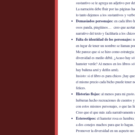
sustantivo se le agrega un adjetivo por de
La narración debe fluir por las páginas h
lo tanto dejemos a los sustantivos y verbo
Demasiados personajes:
en cada libro h
osos panda, pingüinos… creo que acotar la
narrativo del texto y facilitaría a los chic
Falta de identidad de los personajes:
no
en lugar de tener un nombre se llaman por 
Me parece que si se hizo como estrategia 
diversidad es medio débil. ¿Acaso hay só
hamster verde? Al menos en los libros s
hay ballena azul y delfin azul).
Insisto: si el libro es para chicos ¡hay qu
el mismo precio cada bicho puede tener
felices.
Historias flojas:
al menos para mi gusto.
hubieran hecho recreaciones de cuentos y 
con estos mismos personajes, o que las h
Creo que el que más zafa narrativamente e
Estereotipos:
el hamster rosa es hembra
a dos conejos machos para que lo hagan. 
Promover la diversidad en un aspecto no s