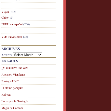
Viajes
(245)
Chile
(19)
EEUU en español
(206)
Vida universitaria
(27)
ARCHIVES
Archives
ENLACES
¿Y si hubiera una vez?
Atención Viandante
Biología UNC
El último paraguas
Kabytes
Locos por la Geología
Magia de Córdoba