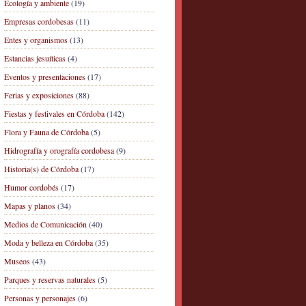
Ecología y ambiente
(19)
Empresas cordobesas
(11)
Entes y organismos
(13)
Estancias jesuíticas
(4)
Eventos y presentaciones
(17)
Ferias y exposiciones
(88)
Fiestas y festivales en Córdoba
(142)
Flora y Fauna de Córdoba
(5)
Hidrografía y orografía cordobesa
(9)
Historia(s) de Córdoba
(17)
Humor cordobés
(17)
Mapas y planos
(34)
Medios de Comunicación
(40)
Moda y belleza en Córdoba
(35)
Museos
(43)
Parques y reservas naturales
(5)
Personas y personajes
(6)