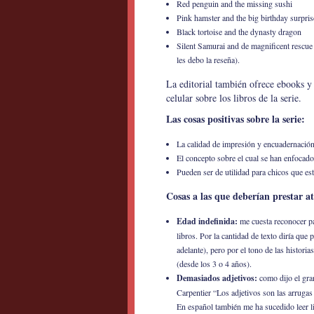
Red penguin and the missing sushi
Pink hamster and the big birthday surpris
Black tortoise and the dynasty dragon
Silent Samurai and de magnificent rescue 
les debo la reseña).
La editorial también ofrece ebooks y
celular sobre los libros de la serie.
Las cosas positivas sobre la serie:
La calidad de impresión y encuadernación
El concepto sobre el cual se han enfocado
Pueden ser de utilidad para chicos que es
Cosas a las que deberían prestar a
Edad indefinida:
me cuesta reconocer p
libros. Por la cantidad de texto diría que
adelante), pero por el tono de las histori
(desde los 3 o 4 años).
Demasiados adjetivos:
como dijo el gra
Carpentier “Los adjetivos son las arrugas 
En español también me ha sucedido leer l