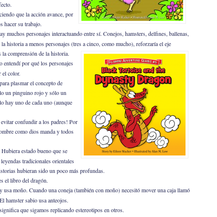
fecto.
aciendo que la acción avance, por
s hacer su trabajo.
ay muchos personajes interactuando entre sí. Conejos, hamsters, delfines, ballenas,
 historia a menos personajes (tres a cinco, como mucho), reforzaría el eje
os la comprensión de la historia.
 entendí por qué los personajes
el color.
para plasmar el concepto de
lo un pinguino rojo y sólo un
ólo hay uno de cada uno (aunque
e evitar confundir a los padres! Por
 nombre como dios manda y todos
 Hubiera estado bueno que se
leyendas tradicionales orientales
istorias hubieran sido un poco más profundas.
s el libro del dragón.
 y usa moño. Cuando una coneja (también con moño) necesitó mover una caja llamó
El hamster sabio usa anteojos.
ignifica que sigamos replicando estereotipos en otros.