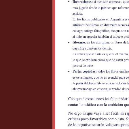
Ilustraciones:
si bien son correctas, qui
más jugado desde lo plástico que reforzara
asiática.
En los libros publicados en Argentina es
artisticos bellísimos en diferentes técnica
collage, collage fotográfico, etc que son 
al niño en apreciar también el aspecto pict
Glosario:
en los dos primeros libros de la
que sí se sumó en los demás.
La crítica que le haría es que es el mismo 
lo que se explican cosas que no están prese
pero sí de otros.
Partes copiadas:
todos los libros empiez
estos animales, que no es esencial para c
A partir del tercer libro de la serie todo
ahorrar trabajo en edición, la verdad des
Ceo que a estos libros les falta anda
contar lo asiático con la ambición que
No digo ni que vaya a ser fácil, ni rá
críticas poco favorables como ésta. S
de lo negativo sacarán valiosos apren