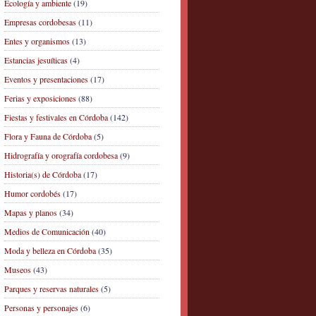
Ecología y ambiente
(19)
Empresas cordobesas
(11)
Entes y organismos
(13)
Estancias jesuíticas
(4)
Eventos y presentaciones
(17)
Ferias y exposiciones
(88)
Fiestas y festivales en Córdoba
(142)
Flora y Fauna de Córdoba
(5)
Hidrografía y orografía cordobesa
(9)
Historia(s) de Córdoba
(17)
Humor cordobés
(17)
Mapas y planos
(34)
Medios de Comunicación
(40)
Moda y belleza en Córdoba
(35)
Museos
(43)
Parques y reservas naturales
(5)
Personas y personajes
(6)