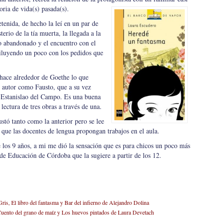
oria de vida(s) pasada(s).
etenida, de hecho la leí en un par de
erio de la tía muerta, la llegada a la
io abandonado y el encuentro con el
diluyendo un poco con los pedidos que
 hace alrededor de Goethe lo que
l autor como Fausto, que a su vez
e Estanislao del Campo. Es una buena
 lectura de tres obras a través de una.
stó tanto como la anterior pero se lee
a que las docentes de lengua propongan trabajos en el aula.
e los 9 años, a mi me dió la sensación que es para chicos un poco más
de Educación de Córdoba que la sugiere a partir de los 12.
ris, El libro del fantasma y Bar del infierno de Alejandro Dolina
 Cuento del grano de maíz y Los huevos pintados de Laura Devetach