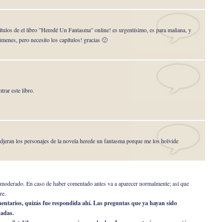
tulos de el libro ”Heredé Un Fantasma” online! es urgentísimo, es para mañana, y
menes, pero necesito los capítulos! gracias 🙂
trar este libro.
djeran los personajes de la novela herede un fantasma porque me los holvide
er moderado. En caso de haber comentado antes va a aparecer normalmente; así que
re.
omentarios, quizás fue respondida ahí. Las preguntas que ya hayan sido
nadas.