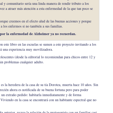
l y comunitario sería una linda manera de rendir tributo a los
 vez a atraer más atención a esta enfermedad de la que tan poco se
orque creemos en el efecto alud de las buenas acciones y porque
a los enfermos si no también a sus familias.
 por la enfermedad de Alzheimer ya no recuerdan.
n este libro en las escuelas se sumen a este proyecto invitando a los
erá una experiencia muy movilizadora.
dolescentes (desde la editorial lo recomiendan para chicos entre 12 y
sin problemas cualquier adulto.
 es la heredera de la casa de su tía Dorotea, muerta hace 10 años. Sin
recién ahora es notificada de su buena fortuna pero para poder
n un extraño pedido: habitarla inmediatamente y de forma
 Viviendo en la casa se encontrará con un habitante espectral que no
ña anterior, recrea la relación de la protagonista con un familiar casi