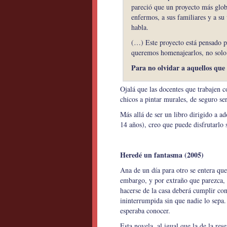
pareció que un proyecto más globa
enfermos, a sus familiares y a su
habla.
(…) Este proyecto está pensado p
queremos homenajearlos, no solo 
Para no olvidar a aquellos que
Ojalá que las docentes que trabajen co
chicos a pintar murales, de seguro s
Más allá de ser un libro dirigido a a
14 años), creo que puede disfrutarlo 
Heredé un fantasma (2005)
Ana de un día para otro se entera que
embargo, y por extraño que parezca, 
hacerse de la casa deberá cumplir co
ininterrumpida sin que nadie lo sepa.
esperaba conocer.
Esta novela, al igual que la de la rese