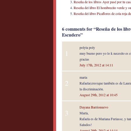
Reseña de los libros Ayer pasé por tu ca
Reseña del libro El hombrecito verde y s
Reseña del libro Picaflores de cola roja 
6 comments for “Reseña de los lib
Escudero”
polyta poly
1
muy bueno pero yo lo k necesito es e
gracias
July 17th, 2012 at 14:11
maria
2
Rafaela(creo)que también es de Laura
la discriminación.
August 29th, 2012 at 10:45
Dayana Barrionuevo
3
María,
Rafaela es de Mariana Furiasse, y tam
Saludos!
August 29th, 2012 at 14:14