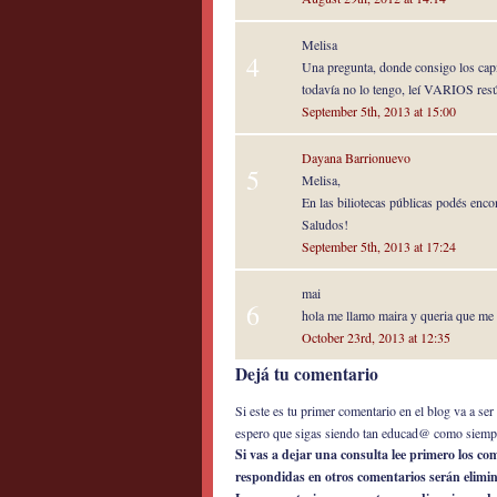
Melisa
4
Una pregunta, donde consigo los capí
todavía no lo tengo, leí VARIOS resú
September 5th, 2013 at 15:00
Dayana Barrionuevo
5
Melisa,
En las biliotecas públicas podés encon
Saludos!
September 5th, 2013 at 17:24
mai
6
hola me llamo maira y queria que me 
October 23rd, 2013 at 12:35
Dejá tu comentario
Si este es tu primer comentario en el blog va a s
espero que sigas siendo tan educad@ como siemp
Si vas a dejar una consulta lee primero los c
respondidas en otros comentarios serán elimi