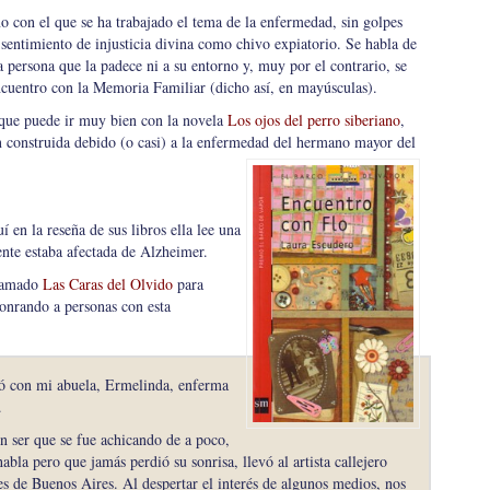
o con el que se ha trabajado el tema de la enfermedad, sin golpes
e sentimiento de injusticia divina como chivo expiatorio. Se habla de
a persona que la padece ni a su entorno y, muy por el contrario, se
ncuentro con la Memoria Familiar (dicho así, en mayúsculas).
 que puede ir muy bien con la novela
Los ojos del perro siberiano
,
 construida debido (o casi) a la enfermedad del hermano mayor del
í en la reseña de sus libros ella lee una
ente estaba afectada de Alzheimer.
llamado
Las Caras del Olvido
para
honrando a personas con esta
ió con mi abuela, Ermelinda, enferma
.
un ser que se fue achicando de a poco,
abla pero que jamás perdió su sonrisa, llevó al artista callejero
es de Buenos Aires. Al despertar el interés de algunos medios, nos