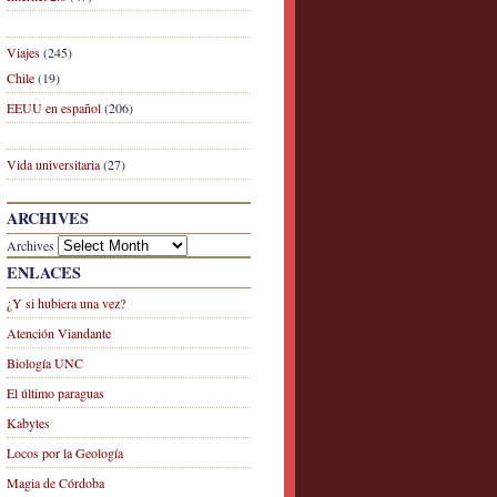
Viajes
(245)
Chile
(19)
EEUU en español
(206)
Vida universitaria
(27)
ARCHIVES
Archives
ENLACES
¿Y si hubiera una vez?
Atención Viandante
Biología UNC
El último paraguas
Kabytes
Locos por la Geología
Magia de Córdoba