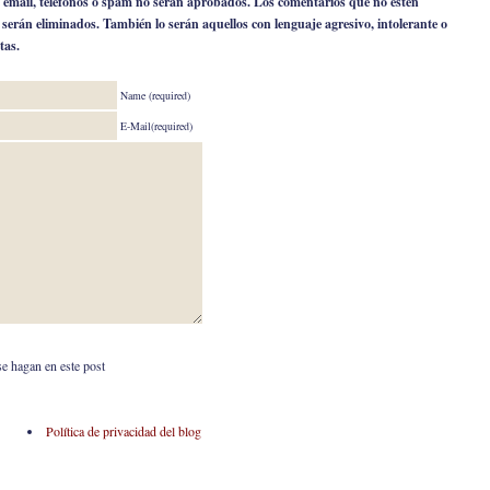
 email, teléfonos o spam no serán aprobados. Los comentarios que no estén
o serán eliminados. También lo serán aquellos con lenguaje agresivo, intolerante o
tas.
Name (required)
E-Mail(required)
se hagan en este post
Política de privacidad del blog