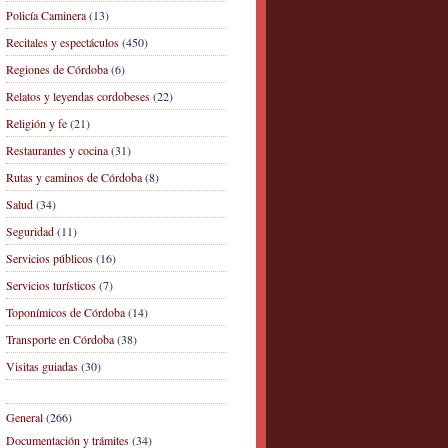
Policía Caminera
(13)
Recitales y espectáculos
(450)
Regiones de Córdoba
(6)
Relatos y leyendas cordobeses
(22)
Religión y fe
(21)
Restaurantes y cocina
(31)
Rutas y caminos de Córdoba
(8)
Salud
(34)
Seguridad
(11)
Servicios públicos
(16)
Servicios turísticos
(7)
Toponímicos de Córdoba
(14)
Transporte en Córdoba
(38)
Visitas guiadas
(30)
General
(266)
Documentación y trámites
(34)