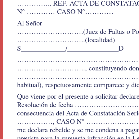
………….., REF. ACTA DE CONSTATA
N° ………… CASO N°…………
Al Señor
……………………….(Juez de Faltas o Poli
………………………..(localidad)
S_____________/_______________D
……………………………………………………
……………………….., constituyendo domic
……………………………………………..(lugar 
habitual), respetuosamente comparece y dic
Que viene por el presente a solicitar declare
Resolución de fecha …………………………,
consecuencia del Acta de Constatación S
……………, CASO N° …………………………..,
me declara rebelde y se me condena a pag
prevista para la supuesta infracción en la 