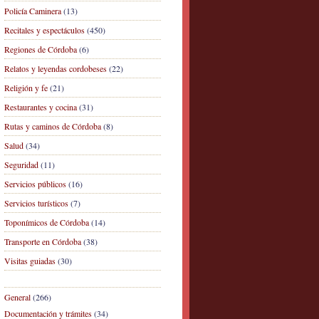
Policía Caminera
(13)
Recitales y espectáculos
(450)
Regiones de Córdoba
(6)
Relatos y leyendas cordobeses
(22)
Religión y fe
(21)
Restaurantes y cocina
(31)
Rutas y caminos de Córdoba
(8)
Salud
(34)
Seguridad
(11)
Servicios públicos
(16)
Servicios turísticos
(7)
Toponímicos de Córdoba
(14)
Transporte en Córdoba
(38)
Visitas guiadas
(30)
General
(266)
Documentación y trámites
(34)