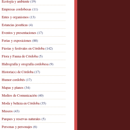
Ecología y ambiente
(19)
Empresas cordobesas
(11)
Entes y organismos
(13)
Estancias jesuíticas
(4)
Eventos y presentaciones
(17)
Ferias y exposiciones
(88)
Fiestas y festivales en Córdoba
(142)
Flora y Fauna de Córdoba
(5)
Hidrografía y orografía cordobesa
(9)
Historia(s) de Córdoba
(17)
Humor cordobés
(17)
Mapas y planos
(34)
Medios de Comunicación
(40)
Moda y belleza en Córdoba
(35)
Museos
(43)
Parques y reservas naturales
(5)
Personas y personajes
(6)