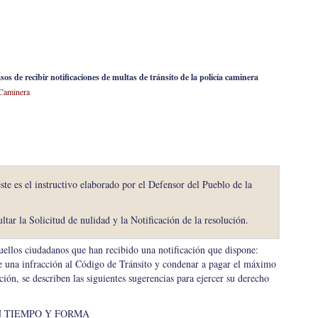
os de recibir notificaciones de multas de tránsito de la policía caminera
 Caminera
éste es el instructivo elaborado por el Defensor del Pueblo de la
ar la Solicitud de nulidad y la Notificación de la resolución.
uellos ciudadanos que han recibido una notificación que dispone:
 de una infracción al Código de Tránsito y condenar a pagar el máximo
ción, se describen las siguientes sugerencias para ejercer su derecho
 TIEMPO Y FORMA