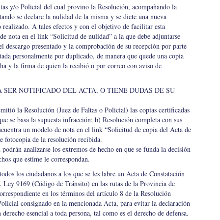
ltas y/o Policial del cual provino la Resolución, acompañando la
tando se declare la nulidad de la misma y se dicte una nueva
realizado. A tales efectos y con el objetivo de facilitar esta
e nota en el link “Solicitud de nulidad” a la que debe adjuntarse
del descargo presentado y la comprobación de su recepción por parte
ntada personalmente por duplicado, de manera que quede una copia
ha y la firma de quien la recibió o por correo con aviso de
 SER NOTIFICADO DEL ACTA, O TIENE DUDAS DE SU
emitió la Resolución (Juez de Faltas o Policial) las copias certificadas
que se basa la supuesta infracción; b) Resolución completa con sus
encuentra un modelo de nota en el link “Solicitud de copia del Acta de
e fotocopia de la resolución recibida.
podrán analizarse los extremos de hecho en que se funda la decisión
echos que estime le correspondan.
odos los ciudadanos a los que se les labre un Acta de Constatación
. Ley 9169 (Código de Tránsito) en las rutas de la Provincia de
orrespondiente en los términos del artículo 8 de la Resolución
Policial consignado en la mencionada Acta, para evitar la declaración
 derecho esencial a toda persona, tal como es el derecho de defensa.