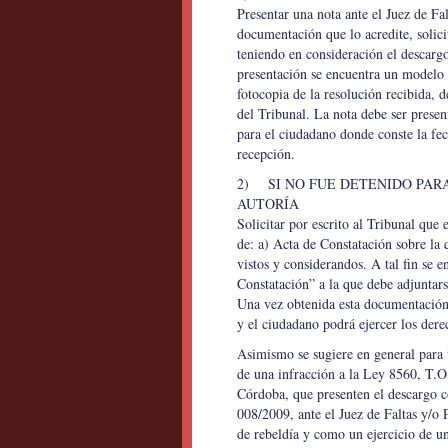
Presentar una nota ante el Juez de Fa
documentación que lo acredite, solici
teniendo en consideración el descargo 
presentación se encuentra un modelo d
fotocopia de la resolución recibida, 
del Tribunal. La nota debe ser prese
para el ciudadano donde conste la fec
recepción.
2) SI NO FUE DETENIDO PARA
AUTORÍA
Solicitar por escrito al Tribunal que 
de: a) Acta de Constatación sobre la 
vistos y considerandos. A tal fin se 
Constatación” a la que debe adjuntars
Una vez obtenida esta documentación 
y el ciudadano podrá ejercer los der
Asimismo se sugiere en general para t
de una infracción a la Ley 8560, T.O
Córdoba, que presenten el descargo c
008/2009, ante el Juez de Faltas y/o 
de rebeldía y como un ejercicio de un