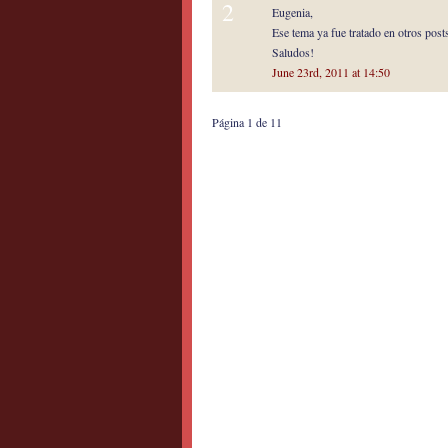
2
Eugenia,
Ese tema ya fue tratado en otros post
Saludos!
June 23rd, 2011 at 14:50
Página 1 de 1
1