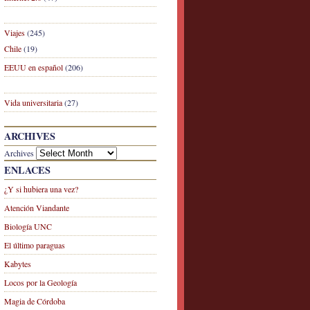
Viajes
(245)
Chile
(19)
EEUU en español
(206)
Vida universitaria
(27)
ARCHIVES
Archives
ENLACES
¿Y si hubiera una vez?
Atención Viandante
Biología UNC
El último paraguas
Kabytes
Locos por la Geología
Magia de Córdoba