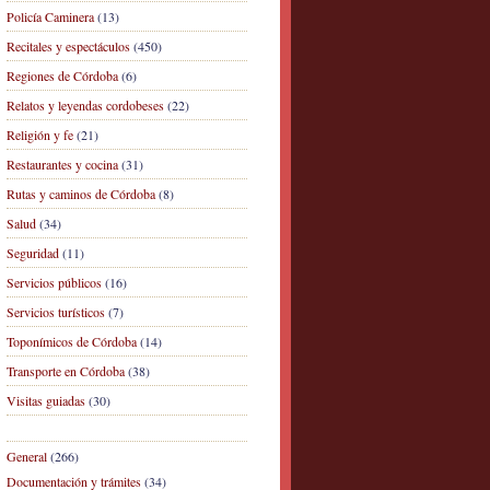
Policía Caminera
(13)
Recitales y espectáculos
(450)
Regiones de Córdoba
(6)
Relatos y leyendas cordobeses
(22)
Religión y fe
(21)
Restaurantes y cocina
(31)
Rutas y caminos de Córdoba
(8)
Salud
(34)
Seguridad
(11)
Servicios públicos
(16)
Servicios turísticos
(7)
Toponímicos de Córdoba
(14)
Transporte en Córdoba
(38)
Visitas guiadas
(30)
General
(266)
Documentación y trámites
(34)