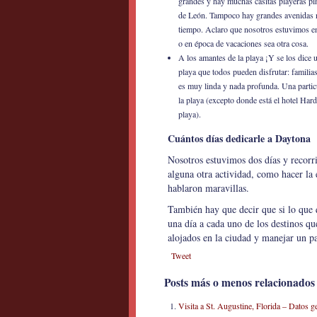
grandes y hay muchas casitas playeras pin
de León. Tampoco hay grandes avenidas n
tiempo. Aclaro que nosotros estuvimos en
o en época de vacaciones sea otra cosa.
A los amantes de la playa ¡Y se los dice 
playa que todos pueden disfrutar: familia
es muy linda y nada profunda. Una partic
la playa (excepto donde está el hotel Har
playa).
Cuántos días dedicarle a Daytona
Nosotros estuvimos dos días y recorr
alguna otra actividad, como hacer la 
hablaron maravillas.
También hay que decir que si lo que 
una día a cada uno de los destinos 
alojados en la ciudad y manejar un p
Tweet
Posts más o menos relacionados
Visita a St. Augustine, Florida – Datos g