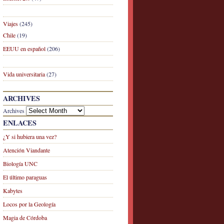
Viajes
(245)
Chile
(19)
EEUU en español
(206)
Vida universitaria
(27)
ARCHIVES
Archives
ENLACES
¿Y si hubiera una vez?
Atención Viandante
Biología UNC
El último paraguas
Kabytes
Locos por la Geología
Magia de Córdoba