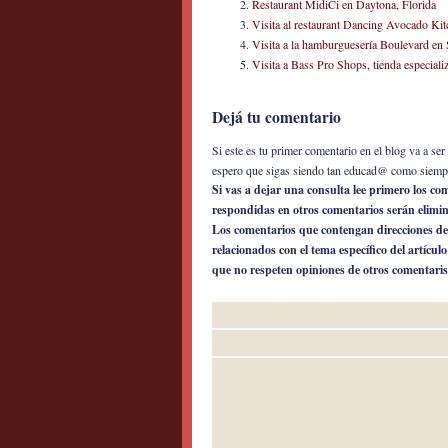
Restaurant MidiCi en Daytona, Florida
Visita al restaurant Dancing Avocado Ki
Visita a la hamburguesería Boulevard en 
Visita a Bass Pro Shops, tienda especial
Dejá tu comentario
Si este es tu primer comentario en el blog va a s
espero que sigas siendo tan educad@ como siemp
Si vas a dejar una consulta lee primero los c
respondidas en otros comentarios serán elimi
Los comentarios que contengan direcciones de
relacionados con el tema específico del artícul
que no respeten opiniones de otros comentaris