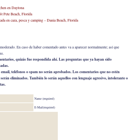
tchen en Daytona
St Pete Beach, Florida
izada en caza, pesca y camping – Dania Beach, Florida
er moderado. En caso de haber comentado antes va a aparecer normalmente; así que
re.
omentarios, quizás fue respondida ahí. Las preguntas que ya hayan sido
nadas.
 email, teléfonos o spam no serán aprobados. Los comentarios que no estén
o serán eliminados. También lo serán aquellos con lenguaje agresivo, intolerante o
tas.
Name (required)
E-Mail(required)