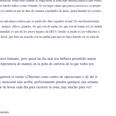
torescas, sobre todo cuando se viaja desde la zona más turística hacia el faro Ponce
i mucho tráfico como Orlando. Es un lugar calmo que parece moverse a su propio
 la ciudad un par de días de semana a mediados de junio, quizá durante los eventos
una anti playa confesa que se metió dos días seguidos al mar! Es una hermosísima
s, amigos, chicos, grandes, los que son de nadar, los que son de tomar sol, la verdad
ularidad: es uno de los pocos lugares de EEUU donde se puede ir con vehículos a
d Rock, que hizo un acuerdo con la ciudad para que no haya tránsito en su zona de
imos bastante, pero quizá un día más nos hubiera permitido sumar
experiencia de manejo en la pista de carreras de la que todos nos
quieren es tomar a Daytona como centro de operaciones y de ahí ir
que mencioné más arriba, perfectamente pueden quedarse una semana
ar de horas cada día para recorrer la zona ¡hay mucho para ver!
enerales