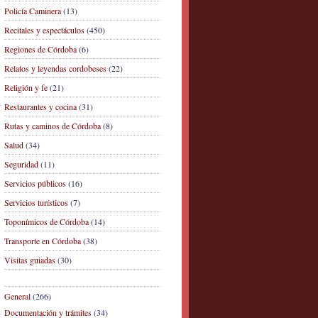
Policía Caminera
(13)
Recitales y espectáculos
(450)
Regiones de Córdoba
(6)
Relatos y leyendas cordobeses
(22)
Religión y fe
(21)
Restaurantes y cocina
(31)
Rutas y caminos de Córdoba
(8)
Salud
(34)
Seguridad
(11)
Servicios públicos
(16)
Servicios turísticos
(7)
Toponímicos de Córdoba
(14)
Transporte en Córdoba
(38)
Visitas guiadas
(30)
General
(266)
Documentación y trámites
(34)