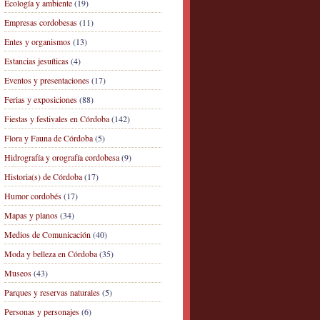
Ecología y ambiente
(19)
Empresas cordobesas
(11)
Entes y organismos
(13)
Estancias jesuíticas
(4)
Eventos y presentaciones
(17)
Ferias y exposiciones
(88)
Fiestas y festivales en Córdoba
(142)
Flora y Fauna de Córdoba
(5)
Hidrografía y orografía cordobesa
(9)
Historia(s) de Córdoba
(17)
Humor cordobés
(17)
Mapas y planos
(34)
Medios de Comunicación
(40)
Moda y belleza en Córdoba
(35)
Museos
(43)
Parques y reservas naturales
(5)
Personas y personajes
(6)