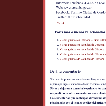
Informes: Teléfonos: 4341227 / 4341
Web: www.cordoba.gov.ar
Facebook: Turismo Ciudad de Cordo
Twitter: @turiscbaciudad
Tweet
Posts más o menos relacionados
Visitas guiadas en Córdoba – Junio 2013
Visitas guiadas en la ciudad de Córdoba
Visitas guiadas en la ciudad de Córdoba
Visitas guiadas en la ciudad de Córdoba 
Visitas guiadas de la ciudad de Córdoba
Dejá tu comentario
Si este es tu primer comentario en el blog va a s
espero que sigas siendo tan educad@ como siemp
Si vas a dejar una consulta lee primero los c
respondidas en otros comentarios serán elimi
Los comentarios que contengan direcciones de
relacionados con el tema específico del artícul