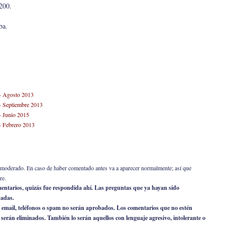
200.
ba.
 – Agosto 2013
 – Septiembre 2013
– Junio 2015
 – Febrero 2013
er moderado. En caso de haber comentado antes va a aparecer normalmente; así que
re.
omentarios, quizás fue respondida ahí. Las preguntas que ya hayan sido
nadas.
 email, teléfonos o spam no serán aprobados. Los comentarios que no estén
o serán eliminados. También lo serán aquellos con lenguaje agresivo, intolerante o