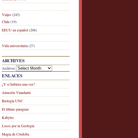
Viajes
(245)
Chile
(19)
EEUU en español
(206)
Vida universitaria
(27)
ARCHIVES
Archives
ENLACES
¿Y si hubiera una vez?
Atención Viandante
Biología UNC
El último paraguas
Kabytes
Locos por la Geología
Magia de Córdoba