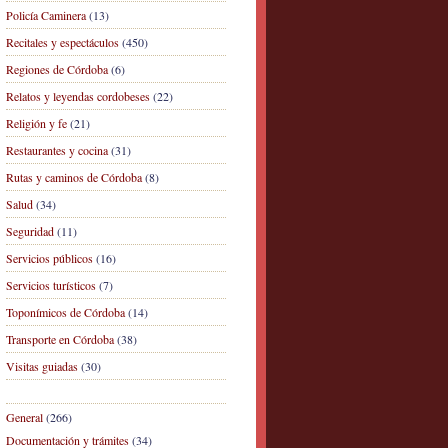
Policía Caminera
(13)
Recitales y espectáculos
(450)
Regiones de Córdoba
(6)
Relatos y leyendas cordobeses
(22)
Religión y fe
(21)
Restaurantes y cocina
(31)
Rutas y caminos de Córdoba
(8)
Salud
(34)
Seguridad
(11)
Servicios públicos
(16)
Servicios turísticos
(7)
Toponímicos de Córdoba
(14)
Transporte en Córdoba
(38)
Visitas guiadas
(30)
General
(266)
Documentación y trámites
(34)