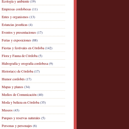
Ecología y ambiente
(19)
Empresas cordobesas
(11)
Entes y organismos
(13)
Estancias jesuíticas
(4)
Eventos y presentaciones
(17)
Ferias y exposiciones
(88)
Fiestas y festivales en Córdoba
(142)
Flora y Fauna de Córdoba
(5)
Hidrografía y orografía cordobesa
(9)
Historia(s) de Córdoba
(17)
Humor cordobés
(17)
Mapas y planos
(34)
Medios de Comunicación
(40)
Moda y belleza en Córdoba
(35)
Museos
(43)
Parques y reservas naturales
(5)
Personas y personajes
(6)