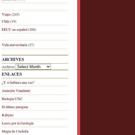
Viajes
(245)
Chile
(19)
EEUU en español
(206)
Vida universitaria
(27)
ARCHIVES
Archives
ENLACES
¿Y si hubiera una vez?
Atención Viandante
Biología UNC
El último paraguas
Kabytes
Locos por la Geología
Magia de Córdoba